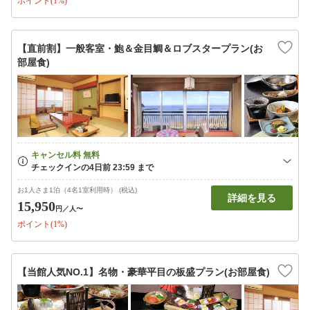
ポイント(1%)
【直前割】一般客室・鮑＆金目鯛＆ロブスタープラン(お
部屋食)
お1人さま1泊（4名1室利用時） (税込)
詳細を見る
15,950
円
／人〜
ポイント(1%)
【当館人気NO.1】名物・豪華平目の板盛プラン(お部屋食)