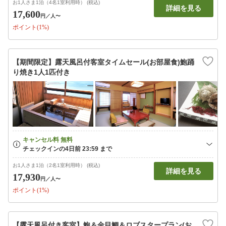
お1人さま1泊（4名1室利用時） (税込)
詳細を見る
17,600
円
／人〜
ポイント(1%)
【期間限定】露天風呂付客室タイムセール(お部屋食)鮑踊
り焼き1人1匹付き
お1人さま1泊（2名1室利用時） (税込)
詳細を見る
17,930
円
／人〜
ポイント(1%)
【露天風呂付き客室】鮑＆金目鯛＆ロブスタープラン(お