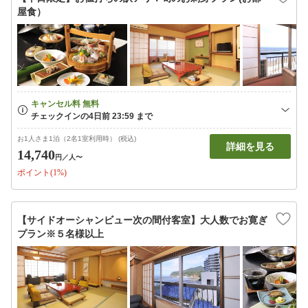
屋食）
お1人さま1泊（2名1室利用時） (税込)
詳細を見る
14,740
円
／人〜
ポイント(1%)
【サイドオーシャンビュー次の間付客室】大人数でお寛ぎ
プラン※５名様以上