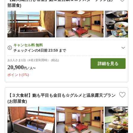
部屋食)
お1人さま1泊（4名1室利用時） (税込)
詳細を見る
20,900
円
／人〜
ポイント(1%)
【３大食材】鮑も平目も金目も☆グルメと温泉露天プラン
(お部屋食)