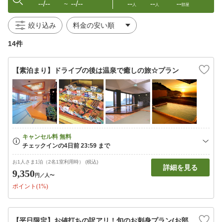
--/--
--/--
--
--
--
〜
人
人
部屋
絞り込み
14件
【素泊まり】ドライブの後は温泉で癒しの旅☆プラン
お1人さま1泊（2名1室利用時） (税込)
詳細を見る
9,350
円
／人〜
ポイント(1%)
【平日限定】お値打ちの訳アリ！旬のお刺身プラン(お部