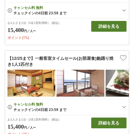
お1人さま1泊（5名1室利用時） (税込)
詳細を見る
15,400
円
／人〜
ポイント(1%)
【12/25まで】一般客室タイムセール(お部屋食)鮑踊り焼
き1人1匹付き
お1人さま1泊（2名1室利用時） (税込)
詳細を見る
15,400
円
／人〜