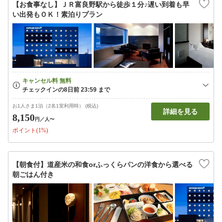
【お食事なし】ＪＲ富良野駅から徒歩１分♪遅い到着も早
い出発もＯＫ！素泊りプラン
お1人さま1泊（2名1室利用時） (税込)
詳細を見る
8,150
円
／人〜
ポイント(1%)
【朝食付】道産米の和食orふっくらパンの洋食から選べる
朝ごはん付き