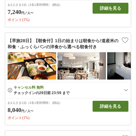
お1人さま1泊（2名1室利用時） (税込)
詳細を見る
7,240
円
／人〜
ポイント(1%)
【早旅28日】【朝食付】1日の始まりは朝食から!道産米の
和食・ふっくらパンの洋食から選べる朝食付き
お1人さま1泊（2名1室利用時） (税込)
詳細を見る
8,040
円
／人〜
ポイント(1%)