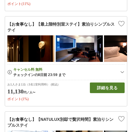
ポイント(11%)
【お食事なし】【最上階特別室ステイ】素泊りシンプルス
テイ
お1人さま1泊（3名1室利用時） (税込)
詳細を見る
11,130
円
／人〜
ポイント(1%)
【お食事なし】【NATULUX別邸で贅沢時間】素泊りシン
プルステイ