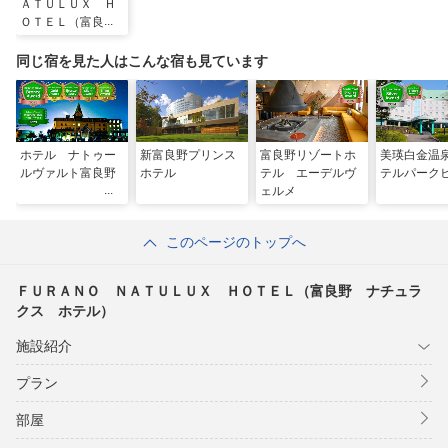
ＡＴＵＬＵＸ Ｈ
ＯＴＥＬ（富良
野 ナチュラク
ス ホテル）
同じ宿を見た人はこんな宿も見ています
ホテル ナトゥー
新富良野プリンス
富良野リゾートホ
美瑛白金温
ルヴァルト富良野
ホテル
テル エーデルヴ
テルパーク
ェルメ
このページのトップへ
ＦＵＲＡＮＯ ＮＡＴＵＬＵＸ ＨＯＴＥＬ（富良野 ナチュラ
クス ホテル）
施設紹介
プラン
部屋