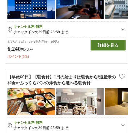
お1人さま1泊（2名1室利用時） (税込)
詳細を見る
6,240
円
／人〜
ポイント(1%)
【早旅60日】【朝食付】1日の始まりは朝食から!道産米の
和食orふっくらパンの洋食から選べる朝食付