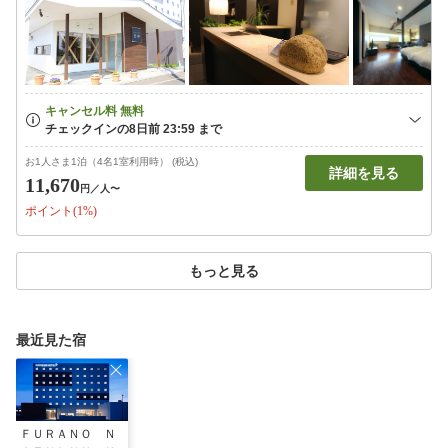
お1人さま1泊（4名1室利用時） (税込)
詳細を見る
11,670
円
／人〜
ポイント(1%)
もっと見る
最近見た宿
ＦＵＲＡＮＯ Ｎ