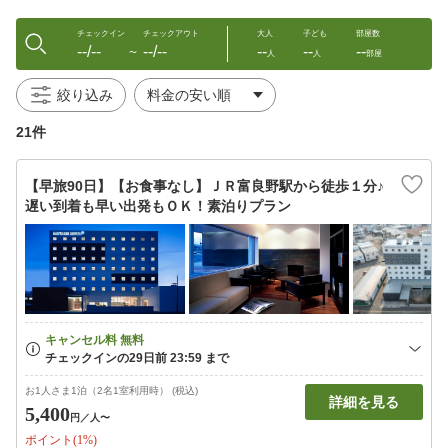
チェックイン
チェックアウト
大人
子ども
部屋数
--/--
--/--
--
--
--
〜
人
人
部屋
絞り込み
21件
【早旅90日】【お食事なし】ＪＲ富良野駅から徒歩１分♪
遅い到着も早い出発もＯＫ！素泊りプラン
お1人さま1泊（2名1室利用時） (税込)
詳細を見る
5,400
円
／人〜
ポイント(1%)