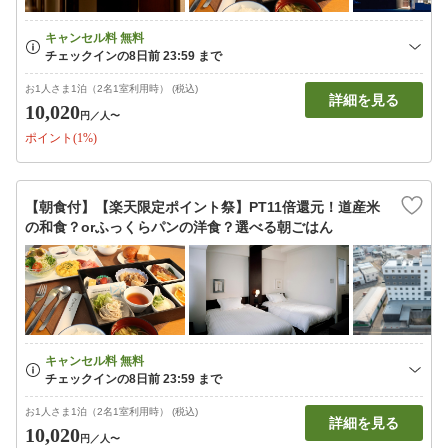
お1人さま1泊（2名1室利用時） (税込)
詳細を見る
10,020
円
／人〜
ポイント(1%)
【朝食付】【楽天限定ポイント祭】PT11倍還元！道産米
の和食？orふっくらパンの洋食？選べる朝ごはん
お1人さま1泊（2名1室利用時） (税込)
詳細を見る
10,020
円
／人〜