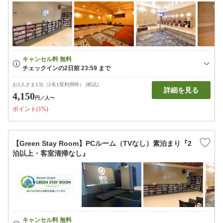
お1人さま1泊（2名1室利用時） (税込)
詳細を見る
4,150
円
／人〜
ポイント(1%)
【Green Stay Room】PCルーム（TVなし）素泊まり『2
泊以上・客室清掃なし』