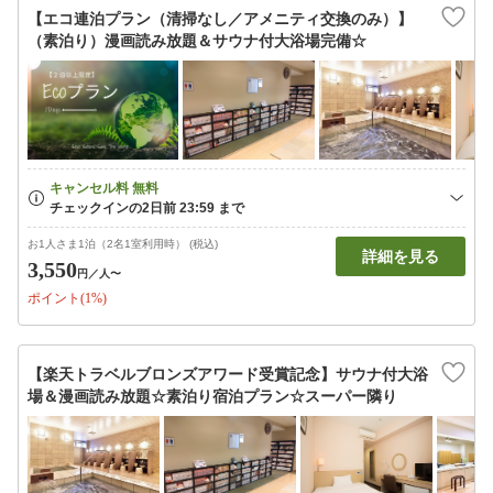
【エコ連泊プラン（清掃なし／アメニティ交換のみ）】
（素泊り）漫画読み放題＆サウナ付大浴場完備☆
お1人さま1泊（2名1室利用時） (税込)
詳細を見る
3,550
円
／人〜
ポイント(1%)
【楽天トラベルブロンズアワード受賞記念】サウナ付大浴
場＆漫画読み放題☆素泊り宿泊プラン☆スーパー隣り