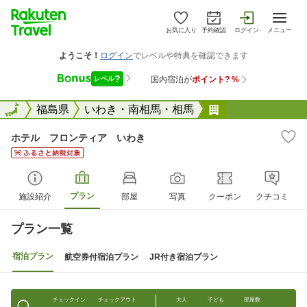
お気に入り
予約確認
ログイン
メニュー
全国
全国
福島県
いわき・南相馬・相馬
ホテル フロン
ホテル フロンティア いわき
プラン
施設紹介
部屋
写真
クーポン
クチコミ
プラン一覧
宿泊プラン
航空券付宿泊プラン
JR付き宿泊プラン
チェックイン
チェックアウト
大人
子ども
部屋数