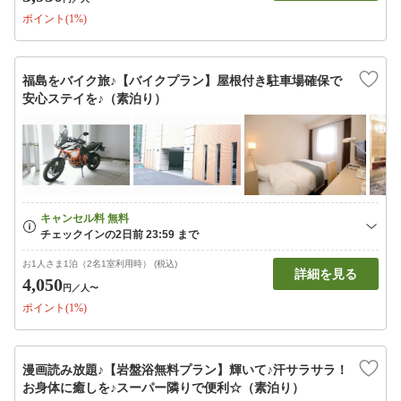
ポイント(1%)
福島をバイク旅♪【バイクプラン】屋根付き駐車場確保で
安心ステイを♪（素泊り）
お1人さま1泊（2名1室利用時） (税込)
詳細を見る
4,050
円
／人〜
ポイント(1%)
漫画読み放題♪【岩盤浴無料プラン】輝いて♪汗サラサラ！
お身体に癒しを♪スーパー隣りで便利☆（素泊り）