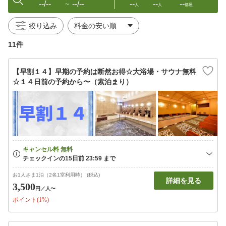
--/--
--/--
--
--
--
〜
人
人
部屋
絞り込み
11件
【早割１４】早期の予約は断然お得☆大浴場・サウナ無料
☆１４日前の予約から〜（素泊まり）
お1人さま1泊（2名1室利用時） (税込)
詳細を見る
3,500
円
／人〜
ポイント(1%)