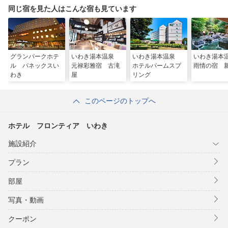
同じ宿を見た人はこんな宿も見ています
グランパークホテ
いわき湯本温泉
いわき湯本温泉
いわき湯
ル パネックスい
元禄彩雅宿 古滝
ホテルパームスプ
雨情の宿 
わき
屋
リング
このページのトップへ
ホテル フロンティア いわき
施設紹介
プラン
部屋
写真・動画
クーポン