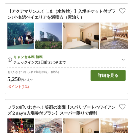
【アクアマリンふくしま（水族館）】入場チケット付プラ
ン♪小名浜ベイエリアを満喫☆（素泊り）
お1人さま1泊（2名1室利用時） (税込)
詳細を見る
5,250
円
／人〜
ポイント(1%)
フラの町いわきへ！笑顔の楽園【スパリゾートハワイアン
ズ２day’s入場券付プラン】スーパー隣りで便利