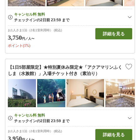
お1人さま1泊（2名1室利用時） (税込)
詳細を見る
3,750
円
／人〜
ポイント(1%)
【1日5部屋限定】★特別夏休み限定★「アクアマリンふく
しま（水族館）」入場チケット付き（素泊り）
お1人さま1泊（2名1室利用時） (税込)
詳細を見る
3,950
円
／人〜