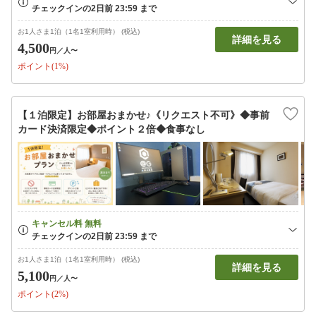
お1人さま1泊（1名1室利用時） (税込)
詳細を見る
4,500
円
／人〜
ポイント(1%)
【１泊限定】お部屋おまかせ♪《リクエスト不可》◆事前
カード決済限定◆ポイント２倍◆食事なし
お1人さま1泊（1名1室利用時） (税込)
詳細を見る
5,100
円
／人〜
ポイント(2%)