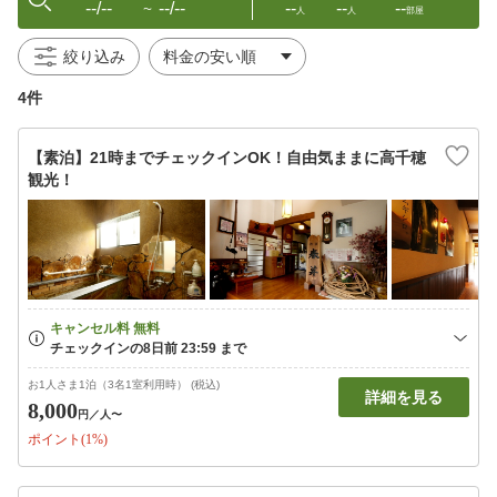
--/--
--/--
--
--
--
〜
人
人
部屋
絞り込み
4件
【素泊】21時までチェックインOK！自由気ままに高千穂
観光！
お1人さま1泊（3名1室利用時） (税込)
詳細を見る
8,000
円
／人〜
ポイント(1%)