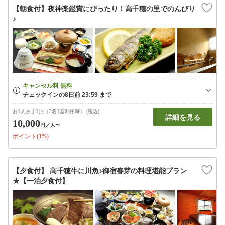
【朝食付】夜神楽鑑賞にぴったり！高千穂の里でのんびり
♪
お1人さま1泊（3名1室利用時） (税込)
詳細を見る
10,000
円
／人〜
ポイント(1%)
【夕食付】 高千穂牛に川魚♪御宿春芽の料理堪能プラン
★【一泊夕食付】