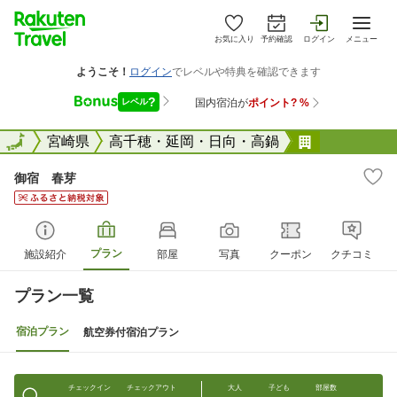
お気に入り
予約確認
ログイン
メニュー
全国
全国
宮崎県
高千穂・延岡・日向・高鍋
御宿 春芽
御宿 春芽
プラン
施設紹介
部屋
写真
クーポン
クチコミ
プラン一覧
宿泊プラン
航空券付宿泊プラン
チェックイン
チェックアウト
大人
子ども
部屋数