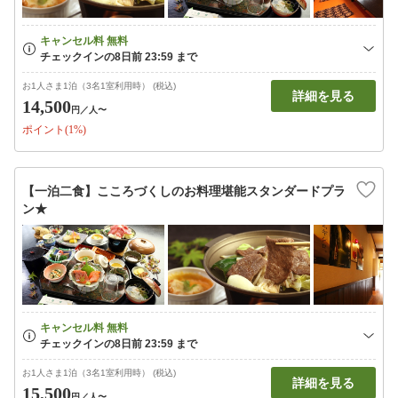
お1人さま1泊（3名1室利用時） (税込)
詳細を見る
14,500
円
／人〜
ポイント(1%)
【一泊二食】こころづくしのお料理堪能スタンダードプラ
ン★
お1人さま1泊（3名1室利用時） (税込)
詳細を見る
15,500
円
／人〜