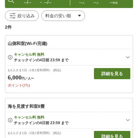
--/--
--/--
--
--
--
〜
人
人
部屋
絞り込み
2件
山側和室(Wi-Fi完備)
お1人さま1泊（1名1室利用時） (税込)
詳細を見る
6,000
円
／人〜
ポイント(1%)
海を見渡す和室8畳
お1人さま1泊（3名1室利用時） (税込)
詳細を見る