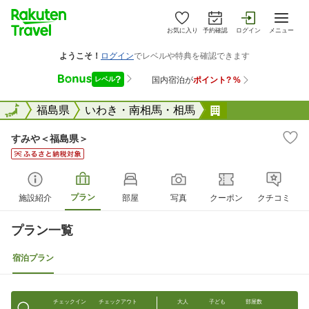
お気に入り
予約確認
ログイン
メニュー
全国
全国
福島県
いわき・南相馬・相馬
すみや＜福島県
すみや＜福島県＞
プラン
施設紹介
部屋
写真
クーポン
クチコミ
プラン一覧
宿泊プラン
チェックイン
チェックアウト
大人
子ども
部屋数