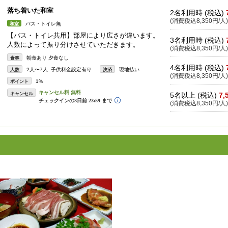
落ち着いた和室
2名利用時 (税込)
(消費税込8,350円/人)
バス・トイレ無
和室
【バス・トイレ共用】部屋により広さが違います。
3名利用時 (税込)
人数によって振り分けさせていただきます。
(消費税込8,350円/人)
朝食あり 夕食なし
食事
4名利用時 (税込)
2人〜7人 子供料金設定有り
現地払い
人数
決済
(消費税込8,350円/人)
1%
ポイント
キャンセル
5名以上 (税込)
7,
(消費税込8,350円/人)