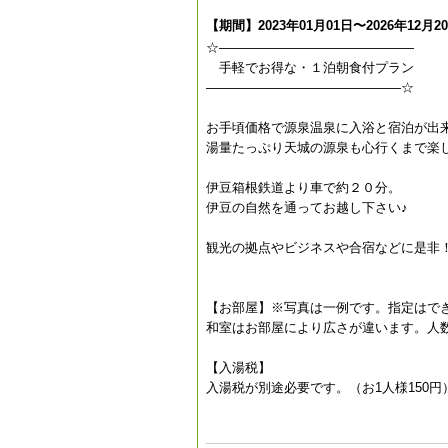
【期間】2023年01月01日〜2026年12月2
☆———————————————
手軽でお得な・１泊朝食付プラン
———————————————☆
お手頃価格で源泉温泉に入浴と宿泊が出
湯量たっぷり天城の源泉も心行くまで楽
伊豆箱根鉄道より車で約２０分。
伊豆の自然を通ってお越し下さい♪
観光の拠点やビジネスや合宿などに是非
【お部屋】※写真は一例です。指定はで
和室はお部屋により広さが違います。人
【入湯税】
入湯税が別途必要です。（お1人様150円