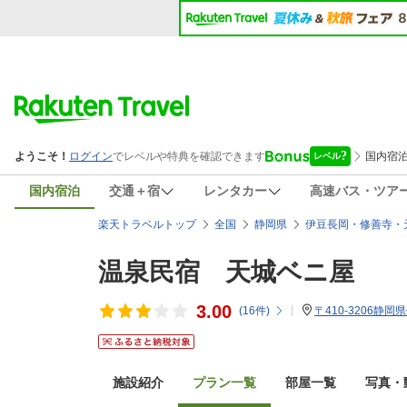
国内宿泊
交通＋宿
レンタカー
高速バス・ツア
楽天トラベルトップ
全国
静岡県
伊豆長岡・修善寺・
温泉民宿 天城ベニ屋
3.00
(
16
件)
〒410-3206静岡
施設紹介
プラン一覧
部屋一覧
写真・動