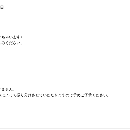
0日
来ちゃいます♪
しみください。
！
きません。
数によって振り分けさせていただきますので予めご了承ください。
）