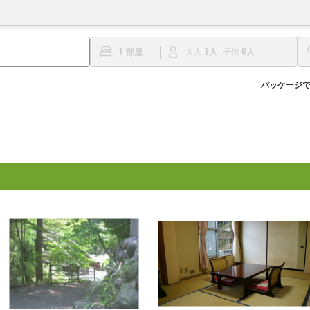
1
0
1
大人
子供
パッケージ