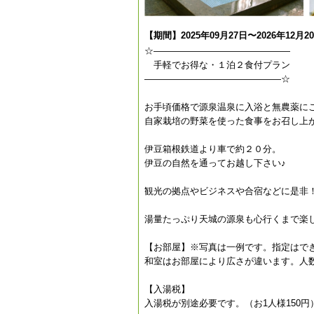
【期間】2025年09月27日〜2026年12月2
☆———————————————
手軽でお得な・１泊２食付プラン
———————————————☆
お手頃価格で源泉温泉に入浴と無農薬に
自家栽培の野菜を使った食事をお召し上
伊豆箱根鉄道より車で約２０分。
伊豆の自然を通ってお越し下さい♪
観光の拠点やビジネスや合宿などに是非
湯量たっぷり天城の源泉も心行くまで楽
【お部屋】※写真は一例です。指定はで
和室はお部屋により広さが違います。人
【入湯税】
入湯税が別途必要です。（お1人様150円