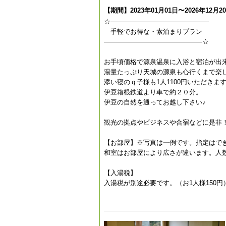
【期間】2023年01月01日〜2026年12月2
☆———————————————
手軽でお得な・素泊まりプラン
———————————————☆
お手頃価格で源泉温泉に入浴と宿泊が出
湯量たっぷり天城の源泉も心行くまで楽
添い寝のｑ子様も1人1100円いただきま
伊豆箱根鉄道より車で約２０分。
伊豆の自然を通ってお越し下さい♪
観光の拠点やビジネスや合宿などに是非
【お部屋】※写真は一例です。指定はで
和室はお部屋により広さが違います。人
【入湯税】
入湯税が別途必要です。（お1人様150円