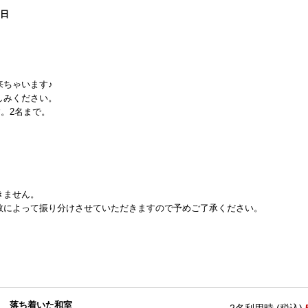
0日
来ちゃいます♪
しみください。
す。2名まで。
！
きません。
数によって振り分けさせていただきますので予めご了承ください。
）
落ち着いた和室