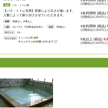
2名利用時 (税込)
(消費税込5,500円/人)
バス・トイレ無
和室
【バス・トイレ共用】部屋により広さが違います。
3名利用時 (税込)
人数によって振り分けさせていただきます。
(消費税込5,500円/人)
朝食なし 夕食なし
食事
4名利用時 (税込)
2人〜7人 子供料金設定有り
現地払い
人数
決済
(消費税込5,500円/人)
1%
ポイント
キャンセル
5名以上 (税込)
5,
(消費税込5,500円/人)