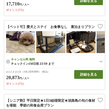
詳細を見る
17,710
円
／人〜
ポイント(1%)
【ペット可】愛犬とステイ お食事なし 素泊まりプラン
お1人さま1泊（3名1室利用時） (税込)
詳細を見る
20,873
円
／人〜
ポイント(1%)
【シニア割】平日限定★1日3組様限定★淡路島の旬の食材
を堪能 季節の和食会席プラン