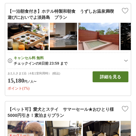
【一泊朝食付き】ホテル特製和朝食 うずしお温泉満喫
遊びにおいでよ淡路島 プラン
お1人さま1泊（4名1室利用時） (税込)
詳細を見る
15,180
円
／人〜
ポイント(1%)
【ペット可】愛犬とステイ サマーセール★おひとり様
5000円引き！素泊まりプラン