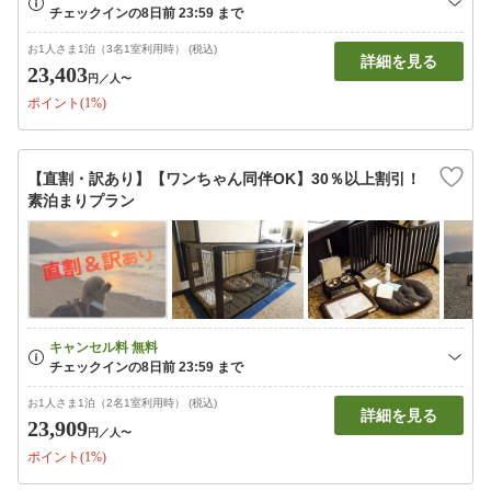
お1人さま1泊（3名1室利用時） (税込)
詳細を見る
23,403
円
／人〜
ポイント(1%)
【直割・訳あり】【ワンちゃん同伴OK】30％以上割引！
素泊まりプラン
お1人さま1泊（2名1室利用時） (税込)
詳細を見る
23,909
円
／人〜
ポイント(1%)