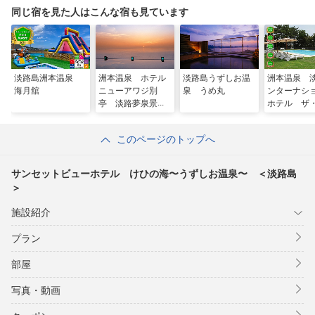
同じ宿を見た人はこんな宿も見ています
淡路島洲本温泉
洲本温泉 ホテル
淡路島うずしお温
洲本温泉 
海月舘
ニューアワジ別
泉 うめ丸
ンターナシ
亭 淡路夢泉景
ホテル ザ
＜淡路島＞
プラザ ＜
＞
このページのトップへ
サンセットビューホテル けひの海〜うずしお温泉〜 ＜淡路島
＞
施設紹介
プラン
部屋
写真・動画