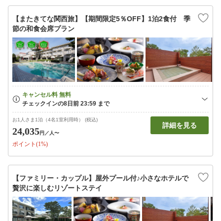
【またきてな関西旅】【期間限定5％OFF】1泊2食付 季
節の和食会席プラン
お1人さま1泊（4名1室利用時） (税込)
詳細を見る
24,035
円
／人〜
ポイント(1%)
【ファミリー・カップル】屋外プール付♪小さなホテルで
贅沢に楽しむリゾートステイ