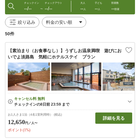
チェックイン
チェックアウト
大人
子ども
部屋数
--/--
--/--
--
--
--
〜
人
人
部屋
絞り込み
50件
【素泊まり（お食事なし）】うずしお温泉満喫 遊びにお
いでよ淡路島 気軽にホテルステイ プラン
お1人さま1泊（4名1室利用時） (税込)
詳細を見る
12,650
円
／人〜
ポイント(1%)