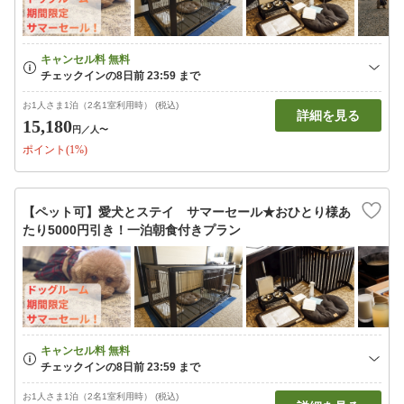
お1人さま1泊（2名1室利用時） (税込)
詳細を見る
15,180
円
／人〜
ポイント(1%)
【ペット可】愛犬とステイ サマーセール★おひとり様あ
たり5000円引き！一泊朝食付きプラン
お1人さま1泊（2名1室利用時） (税込)