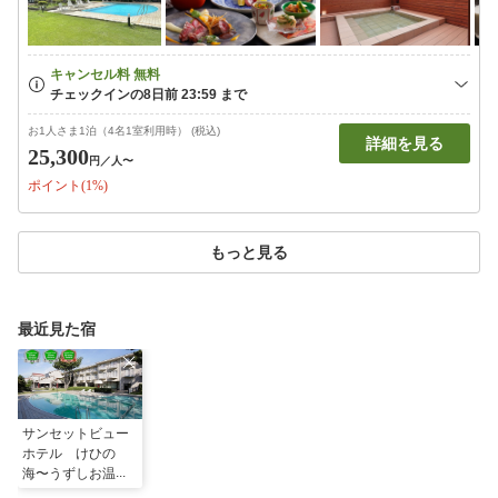
お1人さま1泊（4名1室利用時） (税込)
詳細を見る
25,300
円
／人〜
ポイント(1%)
もっと見る
最近見た宿
サンセットビュー
ホテル けひの
海〜うずしお温
泉〜 ＜淡路島＞