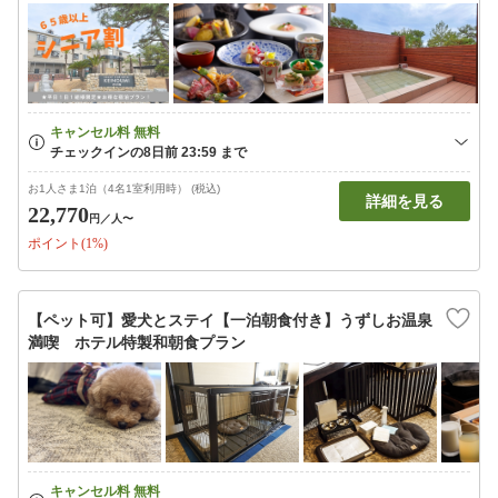
お1人さま1泊（4名1室利用時） (税込)
詳細を見る
22,770
円
／人〜
ポイント(1%)
【ペット可】愛犬とステイ【一泊朝食付き】うずしお温泉
満喫 ホテル特製和朝食プラン