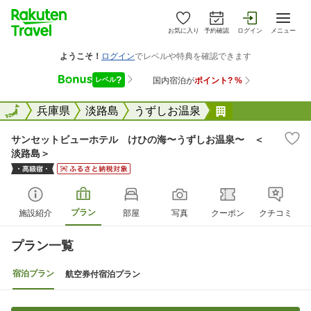
お気に入り
予約確認
ログイン
メニュー
全国
全国
兵庫県
淡路島
うずしお温泉
サンセットビュ
サンセットビューホテル けひの海〜うずしお温泉〜 ＜
淡路島＞
プラン
施設紹介
部屋
写真
クーポン
クチコミ
プラン一覧
宿泊プラン
航空券付宿泊プラン