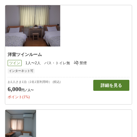
洋室ツインルーム
ツイン
1人〜2人
バス・トイレ無
禁煙
インターネット可
お1人さま1泊（2名1室利用時） (税込)
詳細を見る
6,000
円
／人〜
ポイント(1%)