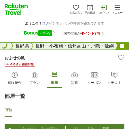
お気に入り
予約確認
ログイン
メニュー
全国
全国
長野県
長野・小布施・信州高山・戸隠・飯綱
おぶせの風
部屋
施設紹介
プラン
写真
クーポン
クチコミ
部屋一覧
宿泊
チェックイン
チェックアウト
大人
子ども
部屋数