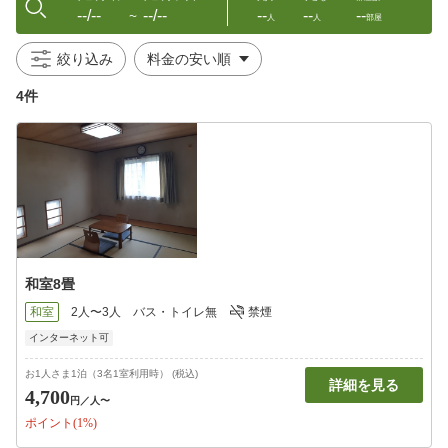
--/--
--/--
--
--
--
〜
人
人
部屋
絞り込み
4件
和室8畳
和室
2人〜3人
バス・トイレ無
禁煙
インターネット可
お1人さま1泊（3名1室利用時） (税込)
詳細を見る
4,700
円
／人〜
ポイント(1%)