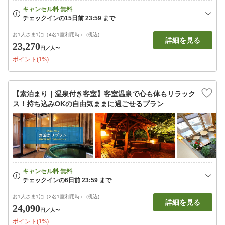
お1人さま1泊（4名1室利用時） (税込)
詳細を見る
23,270
円
／人〜
ポイント(1%)
【素泊まり｜温泉付き客室】客室温泉で心も体もリラック
ス！持ち込みOKの自由気ままに過ごせるプラン
お1人さま1泊（2名1室利用時） (税込)
詳細を見る
24,090
円
／人〜
ポイント(1%)