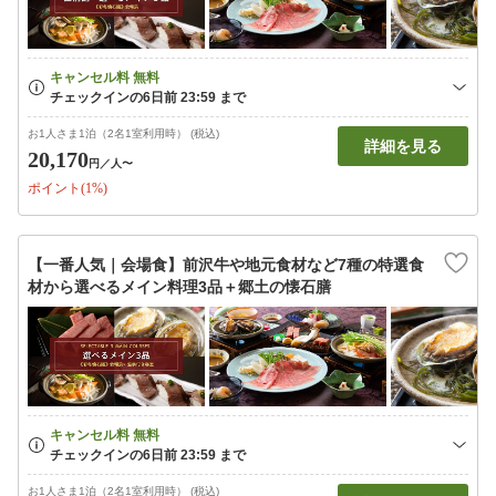
お1人さま1泊（2名1室利用時） (税込)
詳細を見る
20,170
円
／人〜
ポイント(1%)
【一番人気｜会場食】前沢牛や地元食材など7種の特選食
材から選べるメイン料理3品＋郷土の懐石膳
お1人さま1泊（2名1室利用時） (税込)