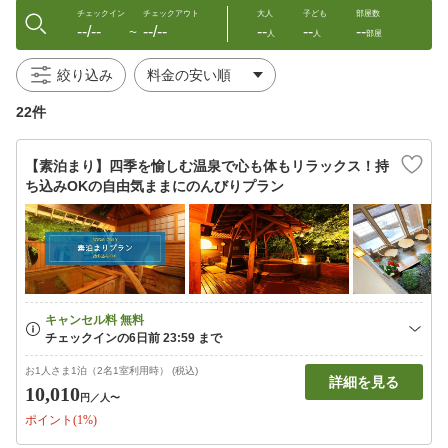
チェックイン
チェックアウト
大人
子ども
部屋数
--/--
--/--
--
--
--
〜
人
人
部屋
絞り込み
22件
【素泊まり】四季を愉しむ温泉で心も体もリラックス！持
ち込みOKの自由気ままにのんびりプラン
お1人さま1泊（2名1室利用時） (税込)
詳細を見る
10,010
円
／人〜
ポイント(1%)