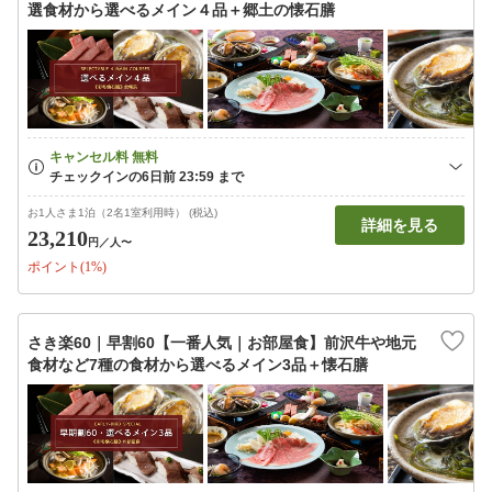
選食材から選べるメイン４品＋郷土の懐石膳
お1人さま1泊（2名1室利用時） (税込)
詳細を見る
23,210
円
／人〜
ポイント(1%)
さき楽60｜早割60【一番人気｜お部屋食】前沢牛や地元
食材など7種の食材から選べるメイン3品＋懐石膳