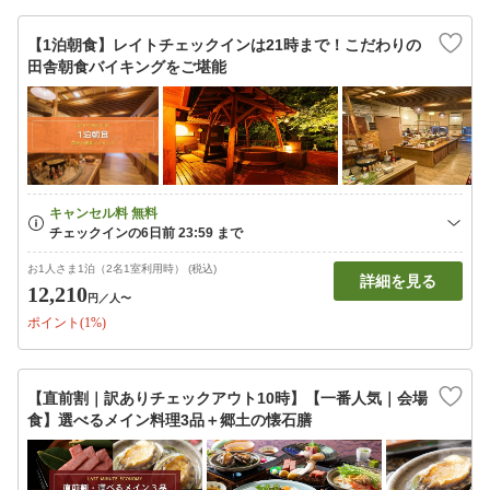
【1泊朝食】レイトチェックインは21時まで！こだわりの
田舎朝食バイキングをご堪能
お1人さま1泊（2名1室利用時） (税込)
詳細を見る
12,210
円
／人〜
ポイント(1%)
【直前割｜訳ありチェックアウト10時】【一番人気｜会場
食】選べるメイン料理3品＋郷土の懐石膳