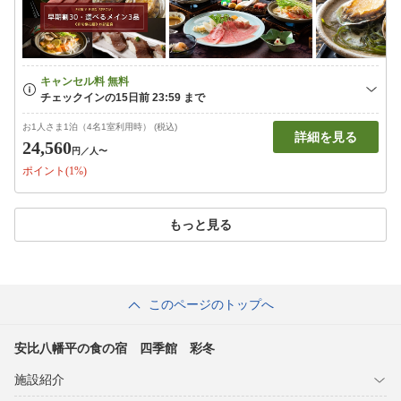
お1人さま1泊（4名1室利用時） (税込)
詳細を見る
24,560
円
／人〜
ポイント(1%)
もっと見る
このページのトップへ
安比八幡平の食の宿 四季館 彩冬
施設紹介