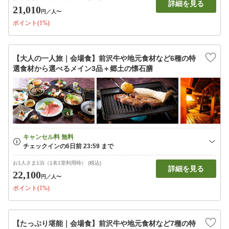
詳細を見る
21,010
円
／人〜
ポイント(1%)
【大人の一人旅｜会場食】前沢牛や地元食材など6種の特
選食材から選べるメイン3品＋郷土の懐石膳
お1人さま1泊（1名1室利用時） (税込)
詳細を見る
22,100
円
／人〜
ポイント(1%)
【たっぷり堪能｜会場食】前沢牛や地元食材など7種の特