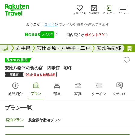
お気に入り
予約確認
ログイン
メニュー
全国
全国
岩手県
安比高原・八幡平・二戸
安比温泉郷
安比八幡平の食の宿 四季館 彩冬
プラン
施設紹介
部屋
写真
クーポン
クチコミ
プラン一覧
宿泊プラン
航空券付宿泊プラン