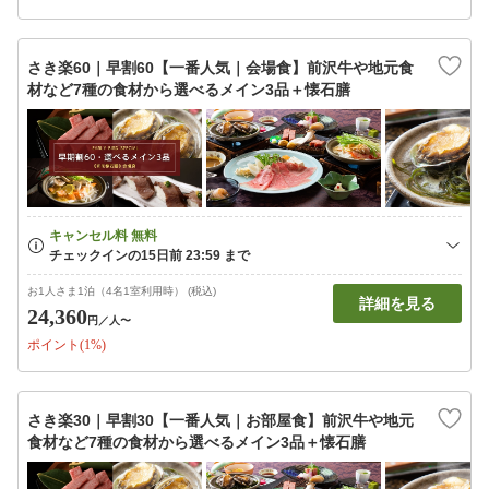
さき楽60｜早割60【一番人気｜会場食】前沢牛や地元食
材など7種の食材から選べるメイン3品＋懐石膳
お1人さま1泊（4名1室利用時） (税込)
詳細を見る
24,360
円
／人〜
ポイント(1%)
さき楽30｜早割30【一番人気｜お部屋食】前沢牛や地元
食材など7種の食材から選べるメイン3品＋懐石膳