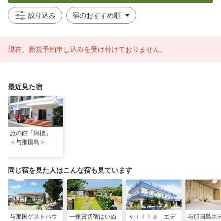
絞り込み
現在、新規予約申し込みを受け付けておりません。
最近見た宿
旅の館「阿檀」
＜与那国島＞
同じ宿を見た人はこんな宿も見ています
与那国ゲストハウ
一棟貸切宿はいぬ
ｖｉｌｌａ エデ
与那国島