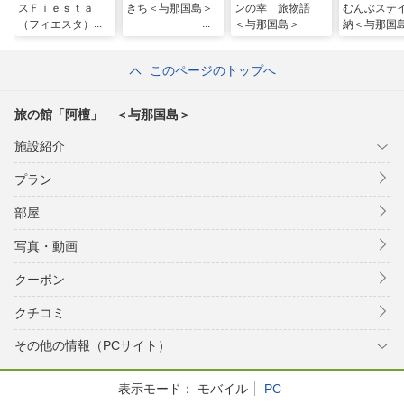
スＦｉｅｓｔａ
きち＜与那国島＞
ンの幸 旅物語
むんぶステ
（フィエスタ）
＜与那国島＞
納＜与那国
＜与那国島＞
このページのトップへ
旅の館「阿檀」 ＜与那国島＞
施設紹介
プラン
部屋
写真・動画
クーポン
クチコミ
その他の情報（PCサイト）
表示モード：
モバイル
PC