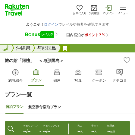
お気に入り
予約確認
ログイン
メニュー
全国
全国
沖縄県
与那国島
旅の館「阿檀」 ＜与那国島
旅の館「阿檀」 ＜与那国島＞
プラン
施設紹介
部屋
写真
クーポン
クチコミ
プラン一覧
宿泊プラン
航空券付宿泊プラン
チェックイン
チェックアウト
大人
子ども
部屋数
--/--
--/--
--
--
--
〜
人
人
部屋