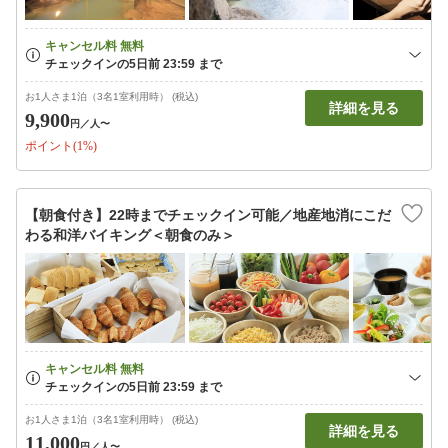
お1人さま1泊（3名1室利用時） (税込)
詳細を見る
9,900
円
／人〜
ポイント(1%)
【朝食付き】22時までチェックイン可能／地産地消にこだ
わる和洋バイキング＜朝食のみ＞
お1人さま1泊（3名1室利用時） (税込)
詳細を見る
11,000
円
／人〜