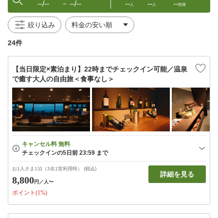
--/--
--/--
--
--
--
〜
人
人
部屋
絞り込み
24件
【当日限定×素泊まり】22時までチェックイン可能／温泉
で癒す大人の自由旅＜食事なし＞
お1人さま1泊（3名1室利用時） (税込)
詳細を見る
8,800
円
／人〜
ポイント(1%)