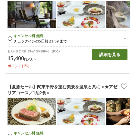
お1人さま1泊（3名1室利用時） (税込)
詳細を見る
15,400
円
／人〜
ポイント(1%)
【夏旅セール】関東平野を望む美景を温泉と共に＜★アゼ
リアコース／1泊2食＞