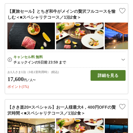
【夏旅セール】とちぎ和牛がメインの贅沢フルコースを愉
しむ＜■スペシャリテコース／1泊2食＞
お1人さま1泊（3名1室利用時） (税込)
詳細を見る
17,600
円
／人〜
ポイント(1%)
【さき楽20×スペシャル】お一人様最大4，400円OFFの贅
沢時間＜■スペシャリテコース／1泊2食＞