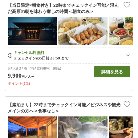
【当日限定×朝食付き】22時までチェックイン可能／澄ん
だ高原の朝を味わう癒しの時間＜朝食のみ＞
お1人さま1泊（3名1室利用時） (税込)
詳細を見る
9,900
円
／人〜
ポイント(1%)
【素泊まり】22時までチェックイン可能／ビジネスや観光
メインの方へ＜食事なし＞