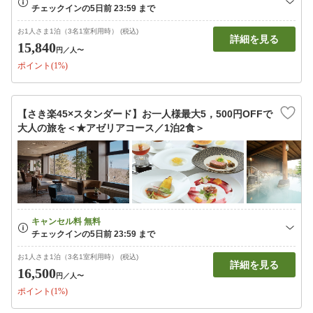
お1人さま1泊（3名1室利用時） (税込)
詳細を見る
15,840
円
／人〜
ポイント(1%)
【さき楽45×スタンダード】お一人様最大5，500円OFFで
大人の旅を＜★アゼリアコース／1泊2食＞
お1人さま1泊（3名1室利用時） (税込)
詳細を見る
16,500
円
／人〜
ポイント(1%)