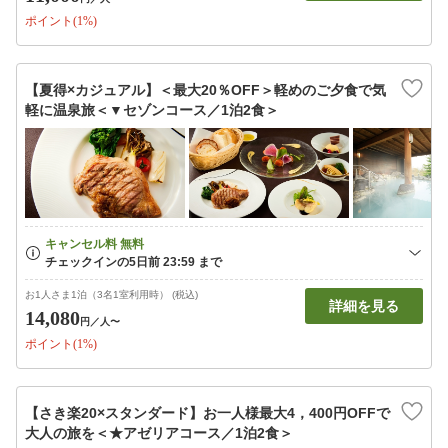
ポイント(1%)
【夏得×カジュアル】＜最大20％OFF＞軽めのご夕食で気
軽に温泉旅＜▼セゾンコース／1泊2食＞
お1人さま1泊（3名1室利用時） (税込)
詳細を見る
14,080
円
／人〜
ポイント(1%)
【さき楽20×スタンダード】お一人様最大4，400円OFFで
大人の旅を＜★アゼリアコース／1泊2食＞