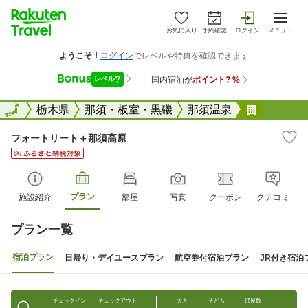
お気に入り
予約確認
ログイン
メニュー
全国
全国
栃木県
那須・板室・黒磯
那須温泉
フォート
フォートリート＋那須高原
プラン
施設紹介
部屋
写真
クーポン
クチコミ
プラン一覧
宿泊プラン
日帰り・デイユースプラン
航空券付宿泊プラン
JR付き宿泊
チェックイン
チェックアウト
大人
子ども
部屋数