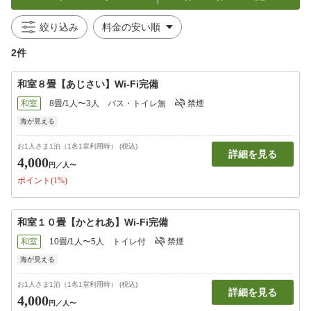
絞り込み
2件
和室８畳【あじさい】Wi-Fi完備
和室
8畳/1人〜3人
バス・トイレ無
禁煙
海が見える
お1人さま1泊（1名1室利用時） (税込)
詳細を見る
4,000
円
／人〜
ポイント(1%)
和室１０畳【かとれあ】Wi-Fi完備
和室
10畳/1人〜5人
トイレ付
禁煙
海が見える
お1人さま1泊（1名1室利用時） (税込)
詳細を見る
4,000
円
／人〜