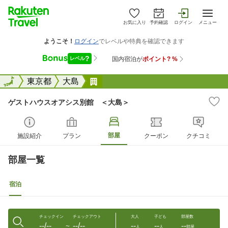
お気に入り
予約確認
ログイン
メニュー
全国
全国
東京都
大島
ゲストハウスオアシス別館 ＜大
ゲストハウスオアシス別館 ＜大島＞
部屋
施設紹介
プラン
クーポン
クチコミ
部屋一覧
宿泊
チェックイン
チェックアウト
大人
子ども
部屋数
--/--
--/--
--
--
--
〜
人
人
部屋