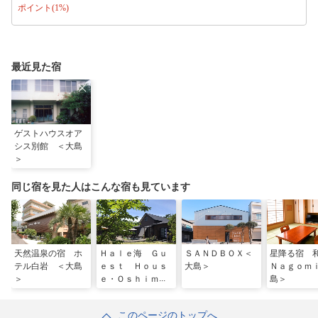
ポイント(1%)
最近見た宿
ゲストハウスオア
シス別館 ＜大島
＞
同じ宿を見た人はこんな宿も見ています
天然温泉の宿 ホ
Ｈａｌｅ海 Ｇｕ
ＳＡＮＤＢＯＸ＜
星降る宿
テル白岩 ＜大島
ｅｓｔ Ｈｏｕｓ
大島＞
Ｎａｇｏｍ
＞
ｅ・Ｏｓｈｉｍａ
島＞
＜大島＞
このページのトップへ