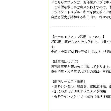
※こちらのプランは、お部屋タイプはホ
ご希望を承る事は出来かねますので、
※ツイン・トリプル・和室を優先的にご
自然と歴史が調和する和田山で、穏やか
-------------------------------------------
【ホテルエリアワン和田山について】
JR和田山駅からアクセス良好で、〈天
す。
全館・全室でWi-Fiを完備しており、快
【駐車場について】
無料駐車場を40台分ご用意しております
※中型車・大型車でお越しの際は、事前
【館内サービス・設備】
・無料レンタル：加湿器、空気清浄機、
・肌にやさしいDHCアメニティを採用
・有料コインランドリー完備（長期滞在