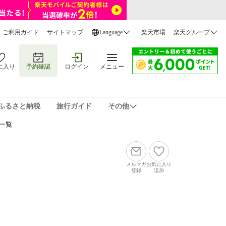
ご利用ガイド
サイトマップ
Language
楽天市場
楽天グループ
に入り
予約確認
ログイン
メニュー
ふるさと納税
旅行ガイド
その他
一覧
メルマガ
お気に入り
登録
追加