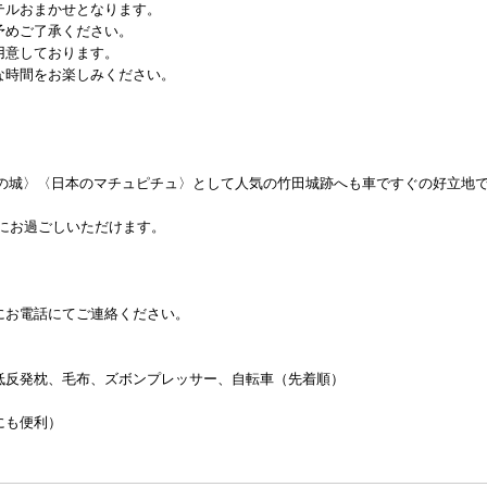
テルおまかせとなります。
予めご了承ください。
用意しております。
な時間をお楽しみください。
空の城〉〈日本のマチュピチュ〉として人気の竹田城跡へも車ですぐの好立地
適にお過ごしいただけます。
。
にお電話にてご連絡ください。
低反発枕、毛布、ズボンプレッサー、自転車（先着順）
にも便利）