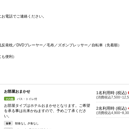
にお電話でご連絡ください。
低反発枕／DVDプレーヤー／毛布／ズボンプレッサー／自転車（先着順）
にも便利）
お部屋おまかせ
1名利用時 (税込)
(消費税込7,500~12,5
バス・トイレ付
その他
お部屋タイプはホテルおまかせとなります。ご希望
2名利用時 (税込)
を承る事は出来かねますので、予めご了承くださ
(消費税込4,900~8,30
い。
朝食なし 夕食なし
食事