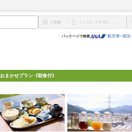
1
0
1
大人
子供
航空券+宿泊
パッケージで検索
おまかせプラン《朝食付》