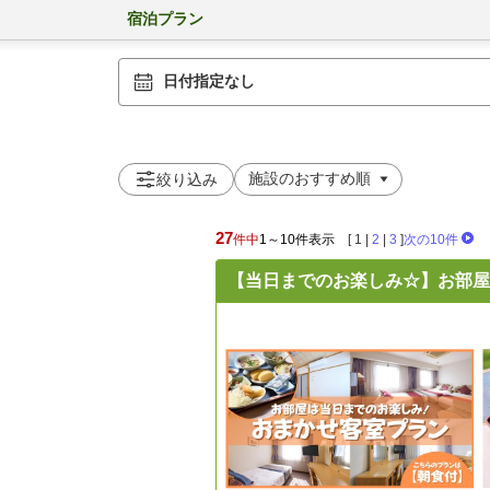
宿泊プラン
日付指定なし
絞り込み
27
件中
1～10件表示
[
1
|
2
|
3
]
次の10件
【当日までのお楽しみ☆】お部屋