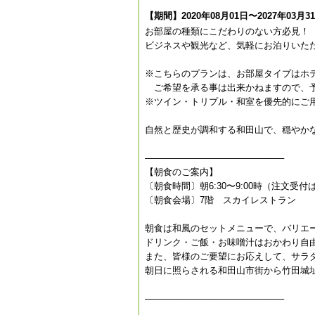
【期間】2020年08月01日〜2027年03月3
お部屋の種類にこだわりのない方必見！
ビジネスや観光など、気軽にお泊りいた
※こちらのプランは、お部屋タイプはホ
ご希望を承る事は出来かねますので、
※ツイン・トリプル・和室を優先的にご
自然と歴史が調和する和田山で、穏やか
──────────────────────
【朝食のご案内】
〔朝食時間〕朝6:30〜9:00時（注文受付は
〔朝食会場〕7階 スカイレストラン
朝食は和風のセットメニューで、バリエ
ドリンク・ご飯・お味噌汁はおかわり自
また、皆様のご要望にお応えして、サラ
朝日に照らされる和田山市街から竹田城
──────────────────────