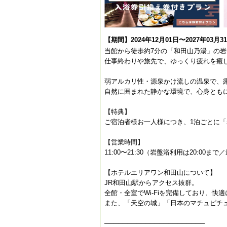
【期間】2024年12月01日〜2027年03月3
当館から徒歩約7分の「和田山乃湯」の
仕事終わりや旅先で、ゆっくり疲れを癒
弱アルカリ性・源泉かけ流しの温泉で、
自然に囲まれた静かな環境で、心身とも
【特典】
ご宿泊者様お一人様につき、1泊ごとに
【営業時間】
11:00〜21:30（岩盤浴利用は20:00まで
【ホテルエリアワン和田山について】
JR和田山駅からアクセス抜群。
全館・全室でWi-Fiを完備しており、快
また、「天空の城」「日本のマチュピチ
──────────────────────