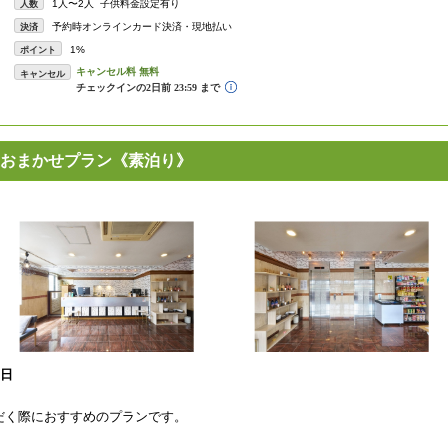
1人〜2人 子供料金設定有り
人数
予約時オンラインカード決済・現地払い
決済
1%
ポイント
キャンセル
おまかせプラン《素泊り》
1日
だく際におすすめのプランです。