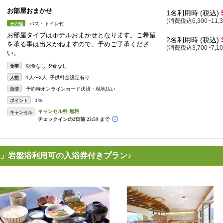
お部屋おまかせ
1名利用時 (税込)
(消費税込6,300~11,3
バス・トイレ付
その他
お部屋タイプはホテルおまかせとなります。ご希望
2名利用時 (税込)
を承る事は出来かねますので、予めご了承くださ
(消費税込3,700~7,10
い。
朝食なし 夕食なし
食事
1人〜2人 子供料金設定有り
人数
予約時オンラインカード決済・現地払い
決済
1%
ポイント
キャンセル
」岩盤浴利用可の入浴券付きプラン♪