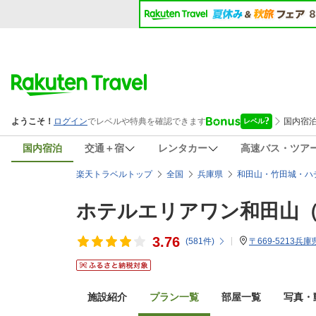
国内宿泊
交通＋宿
レンタカー
高速バス・ツア
楽天トラベルトップ
全国
兵庫県
和田山・竹田城・ハ
ホテルエリアワン和田山
3.76
(
581
件)
〒669-5213
施設紹介
プラン一覧
部屋一覧
写真・動