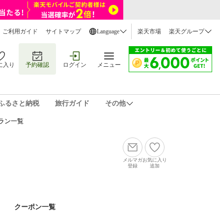
ご利用ガイド
サイトマップ
Language
楽天市場
楽天グループ
に入り
予約確認
ログイン
メニュー
ふるさと納税
旅行ガイド
その他
ラン一覧
メルマガ
お気に入り
登録
追加
クーポン一覧