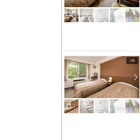
1
/
6