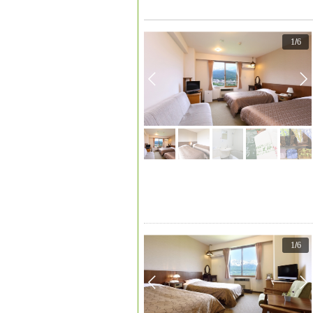
1
/
6
1
/
6