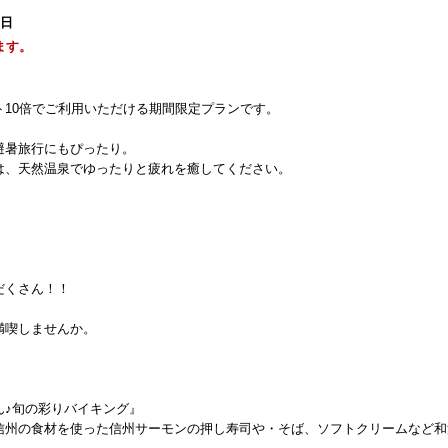
9日
ます。
10倍でご利用いただける期間限定プランです。
避暑旅行にもぴったり。
は、天然温泉でゆったりと疲れを癒してください。
だくさん！！
満喫しませんか。
ん♪旬の彩りバイキング』
信州の食材を使った信州サーモンの押し寿司や・そば、ソフトクリームなど和