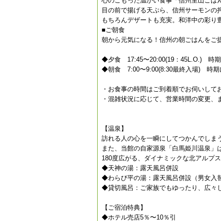
心のこもった温かい食事「信州里山ごは
目の前で揚げる天ぷら、信州サーモンの
もちろんデザートも充実。和洋中の彩り
■ご朝食
朝から元気になる！信州の朝ごはんをご
◆夕食 17:45〜20:00(19：45L.O.)
◆朝食 7:00〜9:00(8:30最終入場) 
・お食事の時間はご到着順でお伺いして
・混雑状況に応じて、営業時間の変更、ま
【温泉】
訪れる人の心を一瞬にしてつかんでしま
また、当館の自家源泉「白馬姫川温泉」
180度広がる、ダイナミックな北アルプ
◆天神の湯：露天風呂併設
◆わらび平の湯：露天風呂併設（男女入
◆貸切風呂：ご家族でもゆったり、広々し
【ご宿泊特典】
◆ホテル売店5％〜10％引