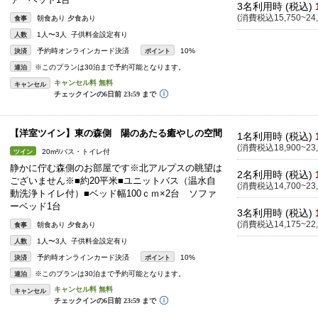
3名利用時 (税込)
(消費税込15,750~24,
朝食あり 夕食あり
食事
1人〜3人 子供料金設定有り
人数
予約時オンラインカード決済
10%
決済
ポイント
※このプランは30泊まで予約可能となります。
連泊
キャンセル
【洋室ツイン】東の森側 陽のあたる癒やしの空間
1名利用時 (税込)
(消費税込18,900~23,
20m²/バス・トイレ付
ツイン
静かに佇む森側のお部屋です※北アルプスの眺望は
2名利用時 (税込)
ございません※■約20平米■ユニットバス（温水自
(消費税込14,700~23,
動洗浄トイレ付）■ベッド幅100ｃｍ×2台 ソファ
ーベッド1台
3名利用時 (税込)
(消費税込14,175~22,
朝食あり 夕食あり
食事
1人〜3人 子供料金設定有り
人数
予約時オンラインカード決済
10%
決済
ポイント
※このプランは30泊まで予約可能となります。
連泊
キャンセル