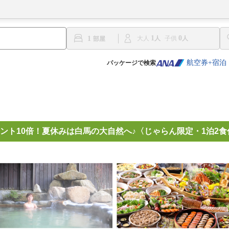
1
0
1
大人
子供
航空券+宿泊
パッケージで検索
ント10倍！夏休みは白馬の大自然へ♪〈じゃらん限定・1泊2食