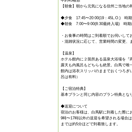
中約45種類
【朝食】朝から元気になる信州ご当地の和
◆夕食 17:45〜20:00(19：45L.O.)
◆朝食 7:00〜9:00(8:30最終入場) 
・お食事の時間はご到着順でお伺いして
・混雑状況に応じて、営業時間の変更、ま
【温泉】
ホテル館内に２箇所ある温泉大浴場を『
露天も内風呂もどちらも絶景。白馬で唯
館内は浴衣スリッパのままでおくつろぎ
呂は有料）
【ご宿泊特典】
基本プランと同じ内容のプラン特典とな
◆送迎について
宿泊のお客様は、白馬駅に到着した際に
9時〜17時以外の送迎を希望される場合
までは約5分ほどで到着致します。