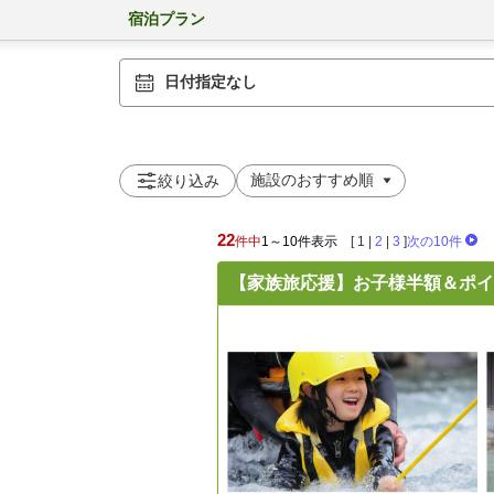
宿泊プラン
日付指定なし
絞り込み
22
件中
1～10件表示
[
1
|
2
|
3
]
次の10件
【家族旅応援】お子様半額＆ポイ