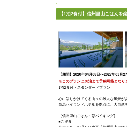
【1泊2食付】信州里山ごはんを
【期間】2020年04月08日〜2027年03月2
※このプランは30泊まで予約可能となり
1泊2食付・スタンダードプラン
心に語りかけてくる山々の雄大な風景が
白馬ハイランドホテルを拠点に、大自然
【信州里山ごはん・彩バイキング】
■ご夕食