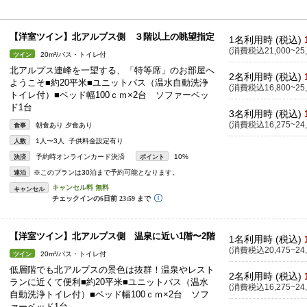
【洋室ツイン】北アルプス側 ３階以上の眺望指定
1名利用時 (税込)
(消費税込21,000~25,
20m²/バス・トイレ付
ツイン
北アルプス連峰を一望する、「特等席」のお部屋へ
2名利用時 (税込)
ようこそ■約20平米■ユニットバス（温水自動洗浄
(消費税込16,800~25,
トイレ付）■ベッド幅100ｃｍ×2台 ソファーベッ
ド1台
3名利用時 (税込)
(消費税込16,275~24,
朝食あり 夕食あり
食事
1人〜3人 子供料金設定有り
人数
予約時オンラインカード決済
10%
決済
ポイント
※このプランは30泊まで予約可能となります。
連泊
キャンセル
【洋室ツイン】北アルプス側 温泉に近い1階〜2階
1名利用時 (税込)
(消費税込20,475~24,
20m²/バス・トイレ付
ツイン
低層階でも北アルプスの景色は抜群！温泉やレスト
2名利用時 (税込)
ランに近くて便利■約20平米■ユニットバス（温水
(消費税込16,275~24,
自動洗浄トイレ付）■ベッド幅100ｃｍ×2台 ソフ
ァーベッド1台