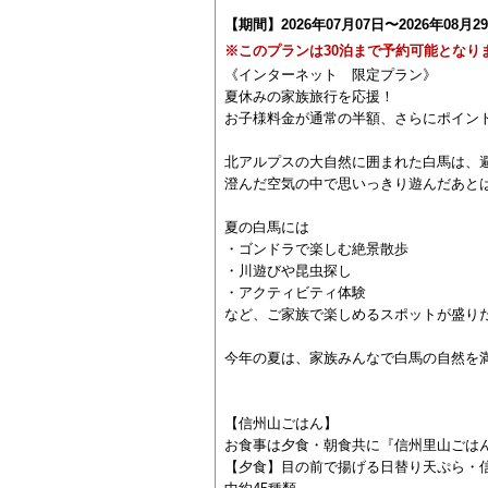
【期間】2026年07月07日〜2026年08月2
※このプランは30泊まで予約可能となり
《インターネット 限定プラン》
夏休みの家族旅行を応援！
お子様料金が通常の半額、さらにポイント
北アルプスの大自然に囲まれた白馬は、
澄んだ空気の中で思いっきり遊んだあと
夏の白馬には
・ゴンドラで楽しむ絶景散歩
・川遊びや昆虫探し
・アクティビティ体験
など、ご家族で楽しめるスポットが盛り
今年の夏は、家族みんなで白馬の自然を
【信州山ごはん】
お食事は夕食・朝食共に『信州里山ごは
【夕食】目の前で揚げる日替り天ぷら・