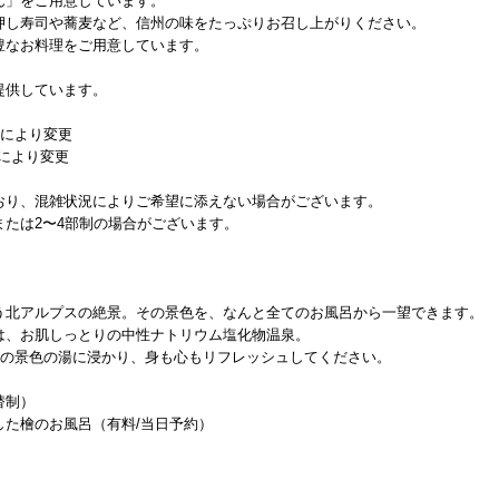
ん」をご用意しています。
押し寿司や蕎麦など、信州の味をたっぷりお召し上がりください。
豊なお料理をご用意しています。
提供しています。
 時期により変更
時期により変更
おり、混雑状況によりご希望に添えない場合がございます。
たは2〜4部制の場合がございます。
う北アルプスの絶景。その景色を、なんと全てのお風呂から一望できます。
は、お肌しっとりの中性ナトリウム塩化物温泉。
スの景色の湯に浸かり、身も心もリフレッシュしてください。
替制）
た檜のお風呂（有料/当日予約）