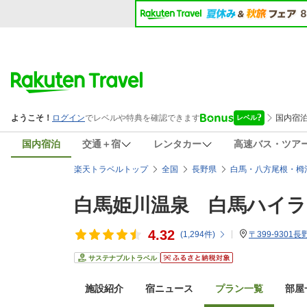
国内宿泊
交通＋宿
レンタカー
高速バス・ツア
楽天トラベルトップ
全国
長野県
白馬・八方尾根・栂
白馬姫川温泉 白馬ハイ
4.32
(
1,294
件)
〒399-9301
サステナブルトラベル
施設紹介
宿ニュース
プラン一覧
部屋