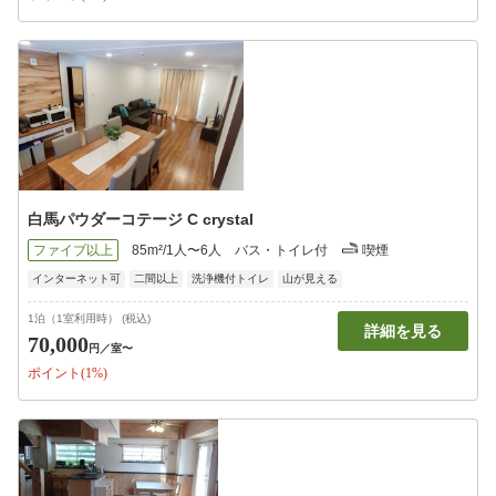
白馬パウダーコテージ C crystal
ファイブ以上
85m²/1人〜6人
バス・トイレ付
喫煙
インターネット可
二間以上
洗浄機付トイレ
山が見える
1泊（1室利用時） (税込)
詳細を見る
70,000
円
／室〜
ポイント(1%)