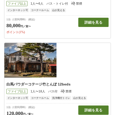
ファイブ以上
1人〜6人
バス・トイレ付
禁煙
インターネット可
コーナールーム
山が見える
1泊（1室利用時） (税込)
詳細を見る
80,000
円
／室〜
ポイント(1%)
白馬パウダーコテージ竹とんぼ 12beds
ファイブ以上
1人〜18人
バス付
禁煙
インターネット可
コーナールーム
洗浄機付トイレ
山が見える
1泊（1室利用時） (税込)
詳細を見る
120,000
円
／室〜