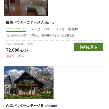
白馬パウダーコテージ A alpine
ファイブ以上
1人〜6人
バス・トイレ付
禁煙
インターネット可
二間以上
洗浄機付トイレ
山が見える
1泊（1室利用時） (税込)
詳細を見る
72,000
円
／室〜
ポイント(1%)
白馬パウダーコテージ B blizzard