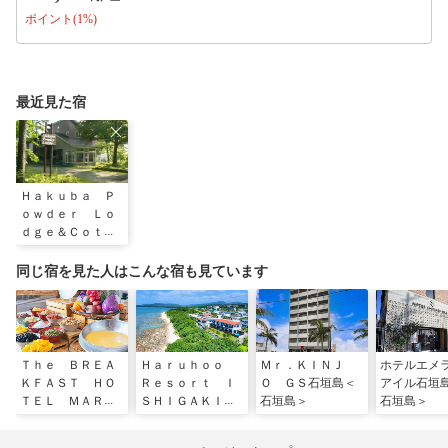
ポイント(1%)
最近見た宿
Ｈａｋｕｂａ Ｐ
ｏｗｄｅｒ Ｌｏ
ｄｇｅ＆Ｃｏｔｔ
ａｇｅ（白馬パウ
ダーロッジ＆コテ
同じ宿を見た人はこんな宿も見ています
ージ）
Ｔｈｅ ＢＲＥＡ
Ｈａｒｕｈｏｏ
Ｍｒ．ＫＩＮＪ
ホテルエメ
ＫＦＡＳＴ ＨＯ
Ｒｅｓｏｒｔ Ｉ
Ｏ ＧＳ石垣島＜
アイル石垣
ＴＥＬ ＭＡＲＣ
ＳＨＩＧＡＫＩ＜
石垣島＞
石垣島＞
ＨＥ石垣島＜石垣
石垣島＞
島＞