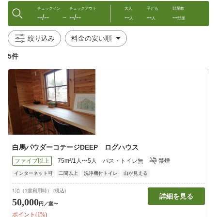
チェックイン
チェックアウト
大人
子ども
部屋数
--/--
--/--
--
--
--
〜
人
人
部屋
絞り込み
5件
白馬パウダーコテージDEEP ログハウス
ファイブ以上
75m²/1人〜5人
バス・トイレ無
禁煙
インターネット可
二間以上
洗浄機付トイレ
山が見える
1泊（1室利用時） (税込)
詳細を見る
50,000
円
／室〜
ポイント(1%)