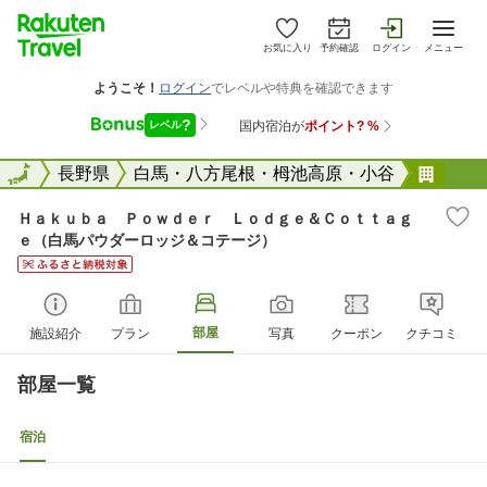
お気に入り
予約確認
ログイン
メニュー
全国
全国
長野県
白馬・八方尾根・栂池高原・小谷
Ｈａ
Ｈａｋｕｂａ Ｐｏｗｄｅｒ Ｌｏｄｇｅ＆Ｃｏｔｔａｇ
ｅ（白馬パウダーロッジ＆コテージ）
部屋
施設紹介
プラン
写真
クーポン
クチコミ
部屋一覧
宿泊