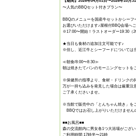
【期間】2026年04月01日〜2026年10月3
〜人気のBBQセット付きプラン〜
BBQのメニューを国産牛セットかシーフ
お選びいただけます♪屋根付BBQ会場へ
※17:00〜開始！ラストオーダー19:30（2
★当日も食材の追加注文可能です♪
※但し、近江牛とシーフードについては
≪朝食/8:00〜8:30≫
朝は焼きたてパンのモーニングセットをご
※保健所の指導より、食材・ドリンクの
万が一持ち込みを発見した場合は厳重注
ご了承くださいませ。
※当館で販売中の「とんちゃん焼き」を
BBQではお召し上がりいただけません
■■お風呂■■
森の交流館内に男女各1つ大浴場がござい
ご利用時間:17時半〜21時