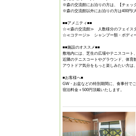
※森の交流館にお泊りの方は、【チェック
※森の交流館以外にお泊りの方は400円/
■■アメニティ■■
☆≪森の交流館≫ 人数様分のフェイス
☆≪コテージ≫ シャンプー類・ボディ
■■施設のオススメ■■
敷地内には、芝生の広場やテニスコート
近隣のテニスコートやグラウンド、体育
アウトドア気分をもっと楽しみたい方は
■お客様へ■
GW・お盆などの特別期間に、食事付で
宿泊料金＋500円頂戴いたします。