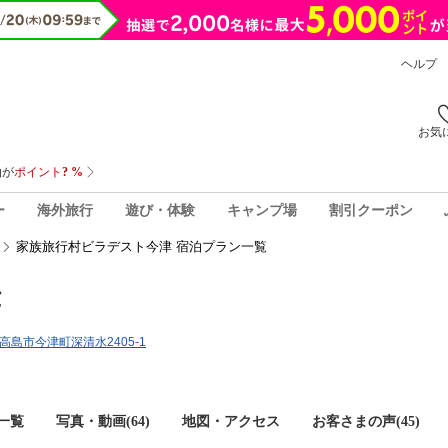
ヘルプ
お気
ー
海外旅行
遊び・体験
キャンプ場
割引クーポン
家族旅行村ビラデスト今津 宿泊プラン一覧
津
県高島市今津町深清水2405-1
一覧
写真・動画(64)
地図・アクセス
お客さまの声(
45
)