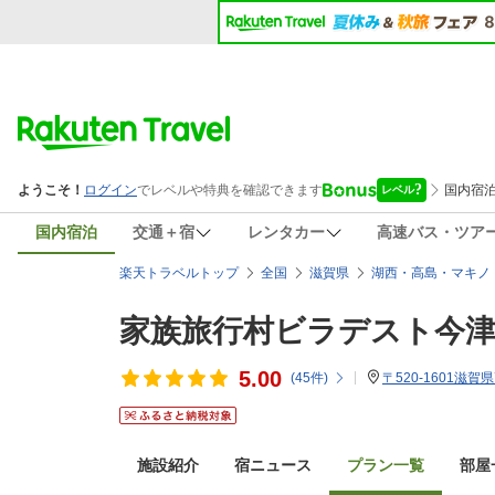
国内宿泊
交通＋宿
レンタカー
高速バス・ツア
楽天トラベルトップ
全国
滋賀県
湖西・高島・マキノ
家族旅行村ビラデスト今
5.00
(
45
件)
〒520-1601滋賀
施設紹介
宿ニュース
プラン一覧
部屋