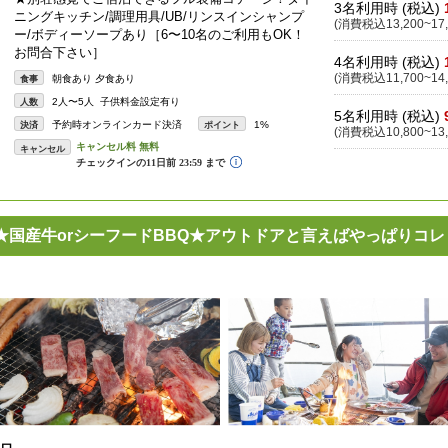
3名利用時 (税込)
ニングキッチン/調理用具/UB/リンスインシャンプ
(消費税込13,200~17,
ー/ボディーソープあり［6〜10名のご利用もOK！
お問合下さい］
4名利用時 (税込)
(消費税込11,700~14,
朝食あり 夕食あり
食事
2人〜5人 子供料金設定有り
人数
5名利用時 (税込)
予約時オンラインカード決済
1%
決済
ポイント
(消費税込10,800~13,
キャンセル
★国産牛orシーフードBBQ★アウトドアと言えばやっぱりコレ