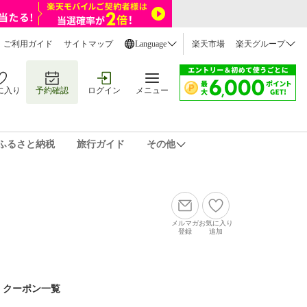
ご利用ガイド
サイトマップ
Language
楽天市場
楽天グループ
に入り
予約確認
ログイン
メニュー
ふるさと納税
旅行ガイド
その他
メルマガ
お気に入り
登録
追加
クーポン一覧