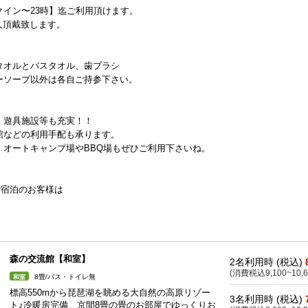
イン〜23時】迄ご利用頂けます。
人頂戴致します。
タオルとバスタオル、歯ブラシ
ーソープ以外は各自ご持参下さい。
、遊具施設等も充実！！
館などの利用手配も承ります。
、オートキャンプ場やBBQ場もぜひご利用下さいね。
ご宿泊のお客様は
森の交流館【和室】
2名利用時 (税込)
(消費税込9,100~10,6
8畳/バス・トイレ無
和室
標高550mから琵琶湖を眺める大自然の高原リゾー
3名利用時 (税込)
ト♪冷暖房完備、京間8畳の畳のお部屋でゆっくりお