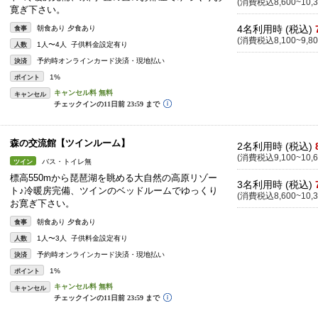
(消費税込8,600~10,3
寛ぎ下さい。
4名利用時 (税込)
朝食あり 夕食あり
食事
(消費税込8,100~9,80
1人〜4人 子供料金設定有り
人数
予約時オンラインカード決済・現地払い
決済
1%
ポイント
キャンセル
森の交流館【ツインルーム】
2名利用時 (税込)
(消費税込9,100~10,6
バス・トイレ無
ツイン
標高550mから琵琶湖を眺める大自然の高原リゾー
3名利用時 (税込)
ト♪冷暖房完備、ツインのベッドルームでゆっくり
(消費税込8,600~10,3
お寛ぎ下さい。
朝食あり 夕食あり
食事
1人〜3人 子供料金設定有り
人数
予約時オンラインカード決済・現地払い
決済
1%
ポイント
キャンセル