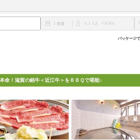
1
0
1
大人
子供
パッケージ
本命！滋賀の銘牛＜近江牛＞をＢＢＱで堪能♪