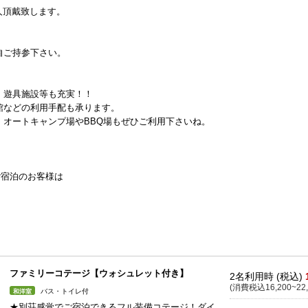
人頂戴致します。
自ご持参下さい。
、遊具施設等も充実！！
館などの利用手配も承ります。
、オートキャンプ場やBBQ場もぜひご利用下さいね。
ご宿泊のお客様は
ファミリーコテージ【ウォシュレット付き】
2名利用時 (税込)
(消費税込16,200~22,
バス・トイレ付
和洋室
★別荘感覚でご宿泊できるフル装備コテージ！ダイ