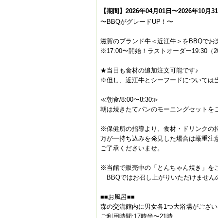
【期間】2026年04月01日〜2026年10月3
〜BBQがグレードUP！〜
滋賀のブランド牛＜近江牛＞をBBQでお
※17:00〜開始！ラストオーダー19:30（2
★当日も食材の追加注文可能です♪
※但し、近江牛とシーフードについては
≪朝食/8:00〜8:30≫
朝は焼きたてパンのモーニングセットをご
※保健所の指導より、食材・ドリンクの
万が一持ち込みを発見した場合は厳重注
ご了承くださいませ。
※当館で販売中の「とんちゃん焼き」を
BBQではお召し上がりいただけません
■■お風呂■■
森の交流館内に男女各1つ大浴場がござい
ご利用時間:17時半〜21時