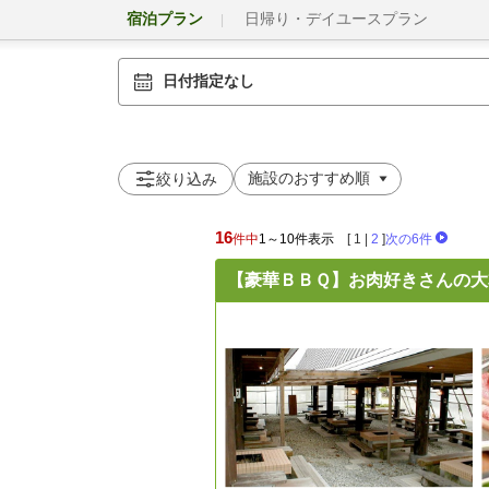
宿泊プラン
日帰り・デイユースプラン
日付指定なし
絞り込み
16
件中
1～10件表示
[
1
|
2
]
次の6件
【豪華ＢＢＱ】お肉好きさんの大