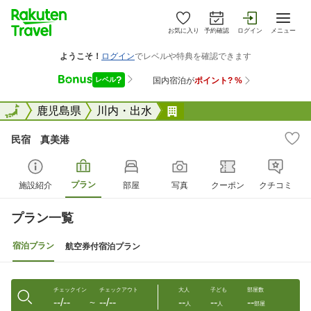
お気に入り
予約確認
ログイン
メニュー
全国
全国
鹿児島県
川内・出水
民宿 真美港
民宿 真美港
プラン
施設紹介
部屋
写真
クーポン
クチコミ
プラン一覧
宿泊プラン
航空券付宿泊プラン
チェックイン
チェックアウト
大人
子ども
部屋数
--/--
--/--
--
--
--
〜
人
人
部屋