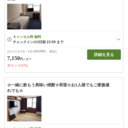
お1人さま1泊（1名1室利用時） (税込)
詳細を見る
7,150
円
／人〜
ポイント(1%)
☆一緒に飲もう美味い焼酎☆和室☆お1人様でもご家族連
れでも☆