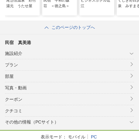
尾岱沼温泉 野付
民宿 平和の森
ビジネスホテル近
くしき野白
湯元 うたせ屋
荘 ＜徳之島＞
江
泉 みすま
このページのトップへ
民宿 真美港
施設紹介
プラン
部屋
写真・動画
クーポン
クチコミ
その他の情報（PCサイト）
表示モード：
モバイル
PC