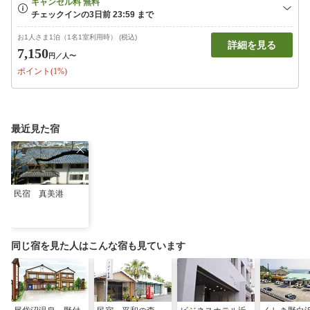
お1人さま1泊（1名1室利用時） (税込)
詳細を見る
7,150
円
／人〜
ポイント(1%)
最近見た宿
民宿 真美港
同じ宿を見た人はこんな宿も見ています