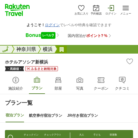
お気に入り
予約確認
ログイン
メニュー
全国
全国
神奈川県
横浜
ホテルアソシア新横浜
ホテルアソシア新横浜
プラン
施設紹介
部屋
写真
クーポン
クチコミ
プラン一覧
宿泊プラン
航空券付宿泊プラン
JR付き宿泊プラン
チェックイン
チェックアウト
大人
子ども
部屋数