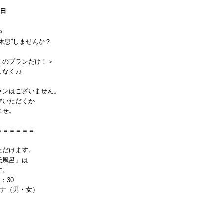
1日
。
や
休息”しませんか？
このプランだけ！＞
なく♪♪
ランはございません。
びいただくか
ませ。
＝＝＝＝＝＝
ただけます。
天風呂」は
す。
8：30
ウナ（男・女）