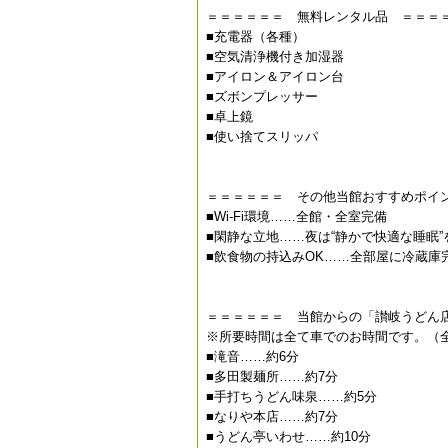
＝＝＝＝＝＝ 無料レンタル品 ＝＝＝
■充電器（各種）
■空気清浄機付き加湿器
■アイロン＆アイロン台
■ズボンプレッサー
■卓上鏡
■使い捨てスリッパ
＝＝＝＝＝＝ その他当館おすすめポイ
■Wi-Fi環境……全館・全室完備
■閑静な立地……夜は“静かで快適な睡眠”
■飲食物の持込みOK……全部屋に冷蔵庫
＝＝＝＝＝＝ 当館からの「讃岐うどん
※所要時間は全て車でのお時間です。（
■滝音……約6分
■多田製麺所……約7分
■手打ちうどん味泉……約5分
■なりや本店……約7分
■うどん亭いわせ……約10分