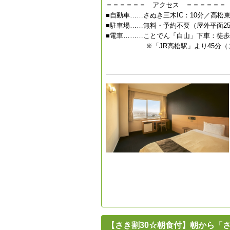
＝＝＝＝＝＝ アクセス ＝＝＝＝＝＝
■自動車……さぬき三木IC：10分／高松東I
■駐車場……無料・予約不要（屋外平面2
■電車………ことでん「白山」下車：徒歩
※「JR高松駅」より45分（こと
【さき割30☆朝食付】朝から「