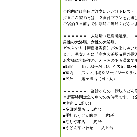
※館内には当日ご注文いただけるレスト
夕食ご希望の方は、２食付プランをお選
ご宿泊３日前までに別途ご連絡ください
＝＝＝＝＝＝ 大浴場（屋島灘温泉） 
男性の大浴場、女性の大浴場、
どちらでも【屋島灘温泉】がお楽しみい
また、男女ともに「室内大浴場＆屋外露
お客様に大好評の、とろみのある温泉で
■時間……15：00〜24：00 ／ 翌6：00〜
■室内……広々大浴場＆ジャグジー＆サ
■屋外……露天風呂（男・女）
＝＝＝＝＝＝ 当館からの「讃岐うどん
※所要時間は全て車でのお時間です。（
■滝音……約6分
■多田製麺所……約7分
■手打ちうどん味泉……約5分
■なりや本店……約7分
■うどん亭いわせ……約10分