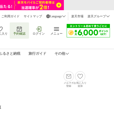
ご利用ガイド
サイトマップ
Language
楽天市場
楽天グループ
に入り
予約確認
ログイン
メニュー
ふるさと納税
旅行ガイド
その他
メルマガ
お気に入り
登録
追加
覧