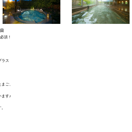
1日
が必須！
プラス
たまご、
ます♪
す。