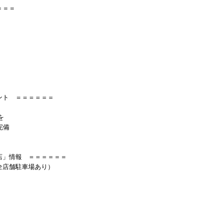
＝＝＝
ント ＝＝＝＝＝＝
を
完備
店」情報 ＝＝＝＝＝＝
全店舗駐車場あり）