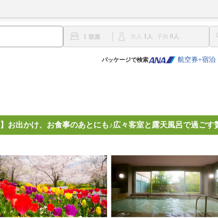
1
0
1
大人
子供
航空券+宿泊
パッケージで検索
】お出かけ、お食事のあとにも♪広々客室と露天風呂で過ごす