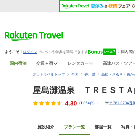
国内宿泊
交通＋宿
レンタカー
高速バス・ツア
楽天トラベルトップ
全国
香川県
高松・さぬき・東か
屋島灘温泉 ＴＲＥＳＴＡ
4.30
(
1,054
件)
〒761-0704
施設紹介
プラン一覧
部屋一覧
写真・動