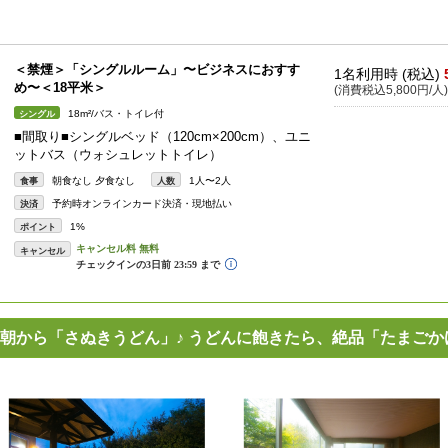
＜禁煙＞「シングルルーム」〜ビジネスにおすす
1名利用時 (税込)
め〜＜18平米＞
(消費税込5,800円/人)
18m²/バス・トイレ付
シングル
■間取り■シングルベッド（120cm×200cm）、ユニ
ットバス（ウォシュレットトイレ）
朝食なし 夕食なし
1人〜2人
食事
人数
予約時オンラインカード決済・現地払い
決済
1%
ポイント
キャンセル
朝から「さぬきうどん」♪ うどんに飽きたら、絶品「たまごか