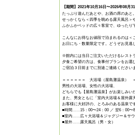
【期間】2021年10月16日〜2026年08月3
たっぷり遊んだあとや、お酒の席のあと
せっかくなら＜四季を眺める露天風呂＞
ふかふかベッドの広々客室で、ゆったり“
こんなにお得なお値段で泊まれるのは＜
お日にち・数量限定です。どうぞお見逃し
※館内には当日ご注文いただけるレスト
夕食ご希望の方は、食事付プランをお選
ご宿泊３日前までに別途ご連絡ください
＝＝＝＝＝＝ 大浴場（屋島灘温泉） 
男性の大浴場、女性の大浴場、
どちらでも【屋島灘温泉】がお楽しみい
また、男女ともに「室内大浴場＆屋外露
お客様に大好評の、とろみのある温泉で
■時間……15：00〜24：00 ／ 翌6：00〜
■室内……広々大浴場＆ジャグジー＆サ
■屋外……露天風呂（男・女）