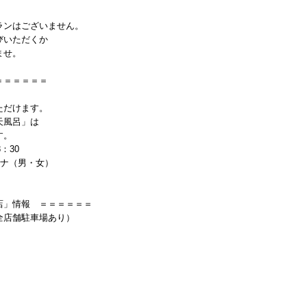
ランはございません。
びいただくか
ませ。
＝＝＝＝＝＝
ただけます。
天風呂」は
す。
8：30
ウナ（男・女）
店」情報 ＝＝＝＝＝＝
全店舗駐車場あり）