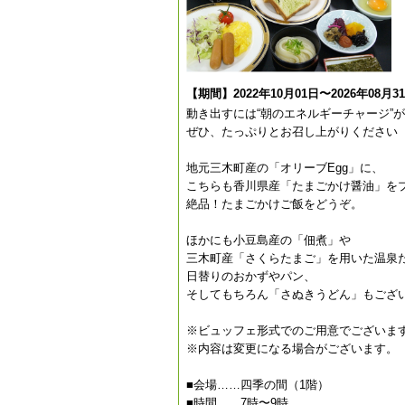
【期間】2022年10月01日〜2026年08月3
動き出すには“朝のエネルギーチャージ”
ぜひ、たっぷりとお召し上がりください
地元三木町産の「オリーブEgg」に、
こちらも香川県産「たまごかけ醤油」を
絶品！たまごかけご飯をどうぞ。
ほかにも小豆島産の「佃煮」や
三木町産「さくらたまご」を用いた温泉
日替りのおかずやパン、
そしてもちろん「さぬきうどん」もござい
※ビュッフェ形式でのご用意でございま
※内容は変更になる場合がございます。
■会場……四季の間（1階）
■時間……7時〜9時