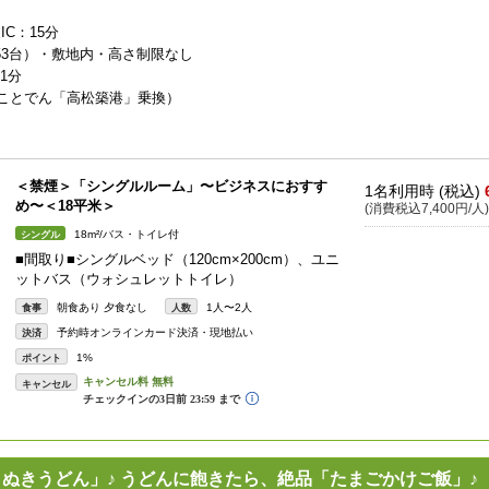
C：15分
53台）・敷地内・高さ制限なし
1分
でん「高松築港」乗換）
＜禁煙＞「シングルルーム」〜ビジネスにおすす
1名利用時 (税込)
め〜＜18平米＞
(消費税込7,400円/人)
18m²/バス・トイレ付
シングル
■間取り■シングルベッド（120cm×200cm）、ユニ
ットバス（ウォシュレットトイレ）
朝食あり 夕食なし
1人〜2人
食事
人数
予約時オンラインカード決済・現地払い
決済
1%
ポイント
キャンセル
さぬきうどん」♪ うどんに飽きたら、絶品「たまごかけご飯」♪