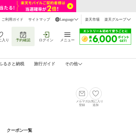
ご利用ガイド
サイトマップ
Language
楽天市場
楽天グループ
に入り
予約確認
ログイン
メニュー
ふるさと納税
旅行ガイド
その他
メルマガ
お気に入り
登録
追加
クーポン一覧