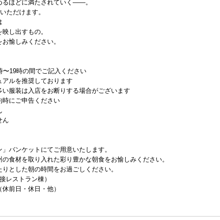
めるほどに満たされていく——。
感いただけます。
は
を映し出すもの。
をお愉しみください。
時〜19時の間でご記入ください
ュアルを推奨しております
い服装は入店をお断りする場合がございます
約時にご申告ください
ん
せん
ン」バンケットにてご用意いたします。
州の食材を取り入れた彩り豊かな朝食をお愉しみください。
たりとした朝の時間をお過ごしください。
隣接レストラン棟）
:00（休前日・休日・他）