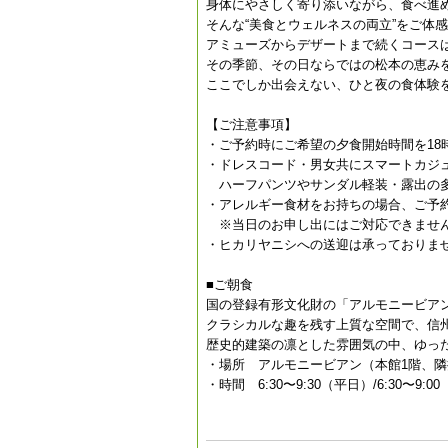
身体にやさしく寄り添いながら、食べ進
そんな“美食とウェルネスの両立”をご体
アミューズからデザートまで続くコース
その季節、その日ならではの松本の恵み
ここでしか出会えない、ひと夜の食体験
【ご注意事項】
・ご予約時にご希望の夕食開始時間を18
・ドレスコード・男女共にスマートカジ
ハーフパンツやサンダル軽装・露出の多
・アレルギー食材をお持ちの場合、ご予
※当日のお申し出にはご対応できませ
・ヒカリヤニシへの送迎は承っておりま
■ご朝食
国の登録有形文化財の「アルモニービア
クラシカルな趣を残す上質な空間で、信
歴史的建築の凛とした雰囲気の中、ゆっ
・場所 アルモニービアン（本館1階、
・時間 6:30〜9:30（平日）/6:30〜9