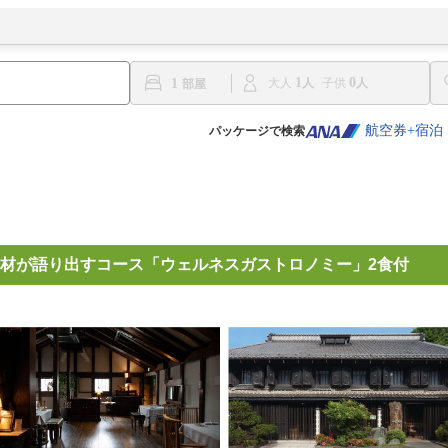
1
0
1
大人
子供
航空券+宿泊
パッケージで検索
材が語り出すコース「ウェルネスガストロノミー」2食付