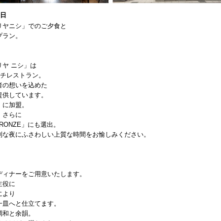
1日
リヤニシ」でのご夕食と
プラン。
ヤ ニシ」は
ンチレストラン。
者の想いを込めた
提供しています。
」に加盟。
、さらに
 BRONZE」にも選出。
別な夜にふさわしい上質な時間をお愉しみください。
ディナーをご用意いたします。
主役に
により
一皿へと仕立てます。
調和と余韻。