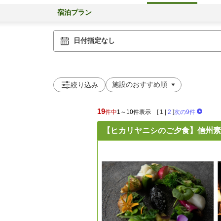
宿泊プラン
日付指定なし
絞り込み
19
件中
1～10件表示
[
1
|
2
]
次の9件
【ヒカリヤニシのご夕食】信州素