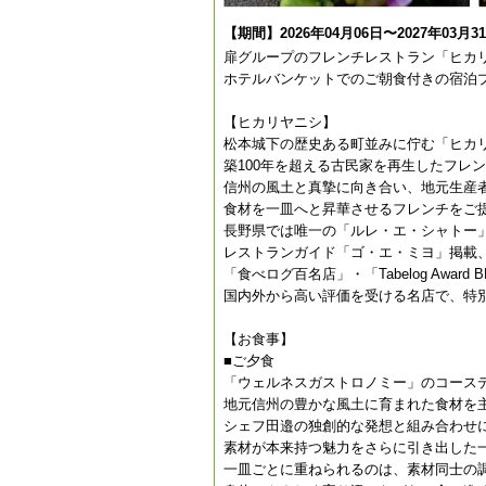
【期間】2026年04月06日〜2027年03月3
扉グループのフレンチレストラン「ヒカ
ホテルバンケットでのご朝食付きの宿泊
【ヒカリヤニシ】
松本城下の歴史ある町並みに佇む「ヒカリ
築100年を超える古民家を再生したフレ
信州の風土と真摯に向き合い、地元生産
食材を一皿へと昇華させるフレンチをご
長野県では唯一の「ルレ・エ・シャトー
レストランガイド「ゴ・エ・ミヨ」掲載
「食べログ百名店」・「Tabelog Award
国内外から高い評価を受ける名店で、特
【お食事】
■ご夕食
「ウェルネスガストロノミー」のコース
地元信州の豊かな風土に育まれた食材を
シェフ田邉の独創的な発想と組み合わせ
素材が本来持つ魅力をさらに引き出した
一皿ごとに重ねられるのは、素材同士の