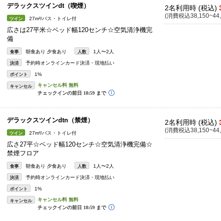
デラックスツインdt（喫煙）
2名利用時 (税込)
(消費税込38,150~44,
27m²/バス・トイレ付
ツイン
広さは27平米☆ベッド幅120センチ☆空気清浄機完
備
朝食あり 夕食あり
1人〜2人
食事
人数
予約時オンラインカード決済・現地払い
決済
1%
ポイント
キャンセル
デラックスツインdtn（禁煙）
2名利用時 (税込)
(消費税込38,150~44,
27m²/バス・トイレ付
ツイン
広さ27平☆ベッド幅120センチ☆空気清浄機完備☆
禁煙フロア
朝食あり 夕食あり
1人〜2人
食事
人数
予約時オンラインカード決済・現地払い
決済
1%
ポイント
キャンセル