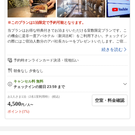
※このプランは1泊限定で予約可能となります。
当プランはお得な特典付きでお泊まりいただける室数限定プランです。こ
の機会に是非一度アパホテル〈新潟古町〉をご利用下さい。チェックイン
の際にはご宿泊人数分のアパ社長カレーをプレゼントいたします。ご宿泊
後には是非、感想を口コミにご投稿頂けましたら幸いです。※注意事項
続きを読む
※・当体験プランは1泊限定です。連泊はいただけません。複数回に分け
ての予約頂いた場合は、チェックインの際に通常プランに変更させていた
予約時オンラインカード決済・現地払い
だきます。・当プランは期間限定プランです。予告なく終了する場合がご
ざいます【アパルームシアター】・洋画、邦画、その他話題の番組を200
朝食なし 夕食なし
タイトル以上配信・豊富なコンテンツから観たいタイトルを選択可・早送
り、巻き戻し、一時停止も対応まるで貸切映画館のようなお部屋で、ホテ
ルをもっと快適に。※配信される一部作品は月毎に変わります。【館内案
内】◆1階レストラン「京都銀ゆば」自動販売機◆2階大浴殿「玄要の湯」
宿泊者専用（営業時間：15時~翌1時、6時~10時）コインランドリー（有
お1人さま1泊（2名1室利用時） (税込)
空室・料金確認
料）2台（男子脱衣所1台、女子脱衣所1台）自動販売機/製氷機/電子レン
4,500
円
／人〜
ジ【敷地内駐車場】先着順（予約不可）◆タワー式駐車場全34台（うち、
ポイント(1%)
ハイルーフ対応14台）◆料金1，400円/1泊（11時~翌11時）◆入出庫可
能時間7時~22時【提携駐車場】◆立体駐車場：（パラカ新潟市東堀第7・
第11駐車場）・平地駐車場：（パラカ新潟市東堀第4駐車場）◆料金：フ
ロントにて24時間1，050円のサービス券を販売しております。【注意事
項】◆空調について季節・温度に応じて冷房・暖房に切り替えておりま