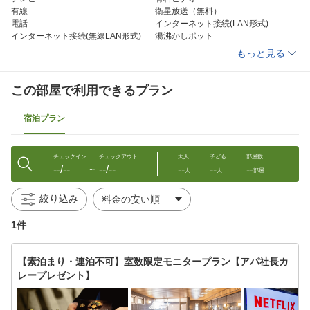
有線
衛星放送（無料）
電話
インターネット接続(LAN形式)
インターネット接続(無線LAN形式)
湯沸かしポット
お茶セット
冷蔵庫
もっと見る
ドライヤー
ズボンプレッサー(貸出)
電気スタンド(貸出)
洗浄機付トイレ
ボディーソープ
シャンプー
この部屋で利用できるプラン
リンス
ハミガキセット
カミソリ
ブラシ
宿泊プラン
タオル
バスタオル
浴衣
スリッパ
チェックイン
チェックアウト
大人
子ども
部屋数
--/--
--/--
--
--
--
〜
人
人
部屋
絞り込み
1件
【素泊まり・連泊不可】室数限定モニタープラン【アパ社長カ
レープレゼント】