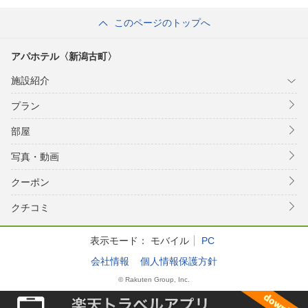
す。一括管理の為、客室毎の冷房、暖房の切替対応は致しかねます。予め
ご了承頂きますようお願い申し上げます。◆到着予定時間を過ぎるとキャ
このページのトップへ
ンセルとして取り扱われることがございますので、遅れる場合は必ず宿泊
施設にご連絡ください。◆ご連絡先にはチェックイン当日連絡のつく携帯
アパホテル〈新潟古町〉
電話の番号をお願い致します。当日にご到着時間の確認をさせていただく
場合があります。確認が取れない場合、予告なくキャンセルさせていただ
施設紹介
く場合がございますのでご注意ください。
プラン
部屋
写真・動画
クーポン
クチコミ
表示モード：
モバイル
PC
会社情報
個人情報保護方針
© Rakuten Group, Inc.