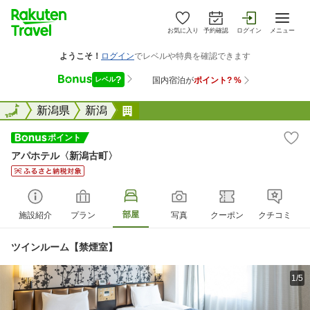
お気に入り
予約確認
ログイン
メニュー
全国
全国
新潟県
新潟
アパホテル〈新潟古町〉
アパホテル〈新潟古町〉
部屋
施設紹介
プラン
写真
クーポン
クチコミ
ツインルーム【禁煙室】
1/5