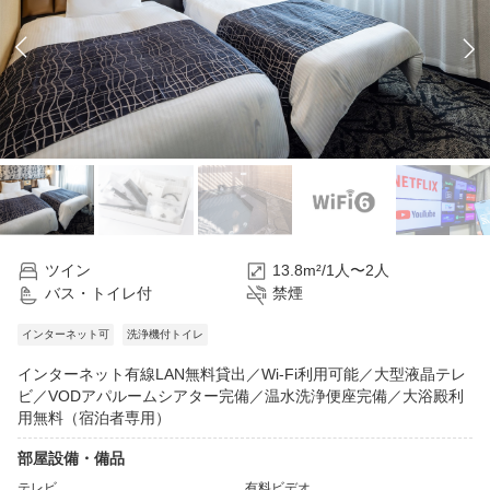
ツイン
13.8m²/1人〜2人
バス・トイレ付
禁煙
インターネット可
洗浄機付トイレ
インターネット有線LAN無料貸出／Wi-Fi利用可能／大型液晶テレ
ビ／VODアパルームシアター完備／温水洗浄便座完備／大浴殿利
用無料（宿泊者専用）
部屋設備・備品
テレビ
有料ビデオ