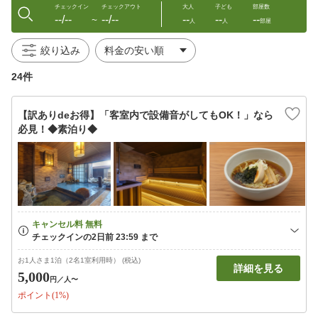
チェックイン
チェックアウト
大人
子ども
部屋数
--/--
--/--
--
--
--
〜
人
人
部屋
絞り込み
24件
【訳ありdeお得】「客室内で設備音がしてもOK！」なら
必見！◆素泊り◆
お1人さま1泊（2名1室利用時） (税込)
詳細を見る
5,000
円
／人〜
ポイント(1%)