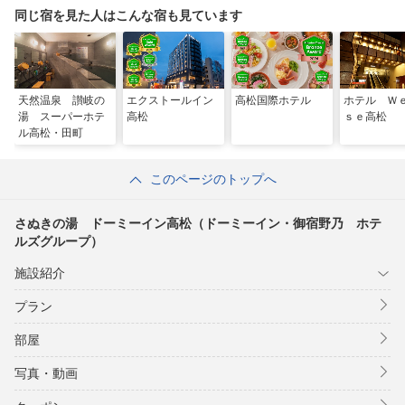
ループ）
同じ宿を見た人はこんな宿も見ています
天然温泉 讃岐の
エクストールイン
高松国際ホテル
ホテル Ｗ
湯 スーパーホテ
高松
ｓｅ高松
ル高松・田町
このページのトップへ
さぬきの湯 ドーミーイン高松（ドーミーイン・御宿野乃 ホテ
ルズグループ）
施設紹介
プラン
部屋
写真・動画