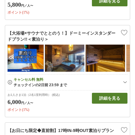
詳細を見る
5,800
円
／人〜
ポイント(1%)
【大浴場×サウナでととのう！】ドーミーインスタンダー
ドプラン!!＜素泊り＞
お1人さま1泊（2名1室利用時） (税込)
詳細を見る
6,000
円
／人〜
ポイント(1%)
【お日にち限定◆直前割】17時IN-9時OUT素泊りプラン