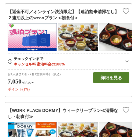
【返金不可／オンライン決済限定】【連泊割◆清掃なし】
２連泊以上のwecoプラン＜朝食付＞
お1人さま1泊（2名1室利用時） (税込)
詳細を見る
7,050
円
／人〜
ポイント(1%)
【WORK PLACE DORMY】ウィークリープラン≪清掃な
し・朝食付≫