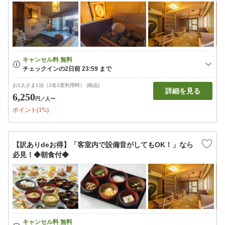
お1人さま1泊（2名1室利用時） (税込)
詳細を見る
6,250
円
／人〜
ポイント(1%)
【訳ありdeお得】「客室内で設備音がしてもOK！」なら
必見！◆朝食付◆