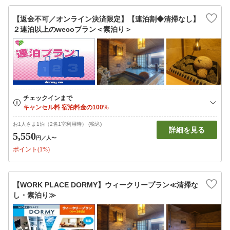
【返金不可／オンライン決済限定】【連泊割◆清掃なし】
２連泊以上のwecoプラン＜素泊り＞
お1人さま1泊（2名1室利用時） (税込)
詳細を見る
5,550
円
／人〜
ポイント(1%)
【WORK PLACE DORMY】ウィークリープラン≪清掃な
し・素泊り≫