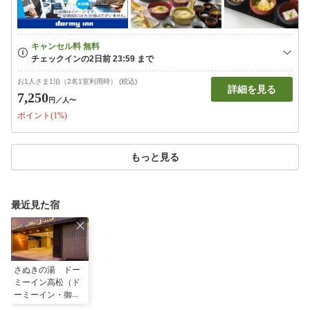
お1人さま1泊（2名1室利用時） (税込)
詳細を見る
7,250
円
／人〜
ポイント(1%)
もっと見る
最近見た宿
さぬきの湯 ドー
ミーイン高松（ド
ーミーイン・御宿
野乃 ホテルズグ