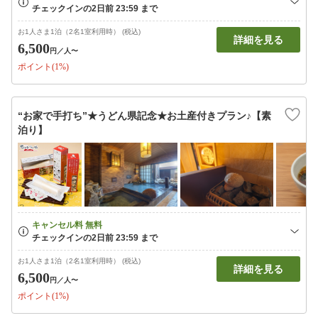
お1人さま1泊（2名1室利用時） (税込)
詳細を見る
6,500
円
／人〜
ポイント(1%)
“お家で手打ち”★うどん県記念★お土産付きプラン♪【素
泊り】
お1人さま1泊（2名1室利用時） (税込)
詳細を見る
6,500
円
／人〜
ポイント(1%)