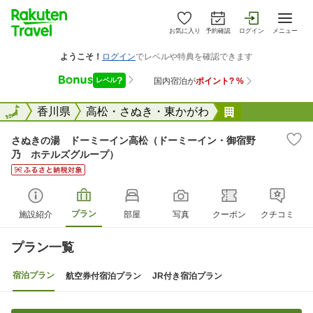
お気に入り
予約確認
ログイン
メニュー
全国
全国
香川県
高松・さぬき・東かがわ
さぬきの湯 
さぬきの湯 ドーミーイン高松（ドーミーイン・御宿野
乃 ホテルズグループ）
プラン
施設紹介
部屋
写真
クーポン
クチコミ
プラン一覧
宿泊プラン
航空券付宿泊プラン
JR付き宿泊プラン