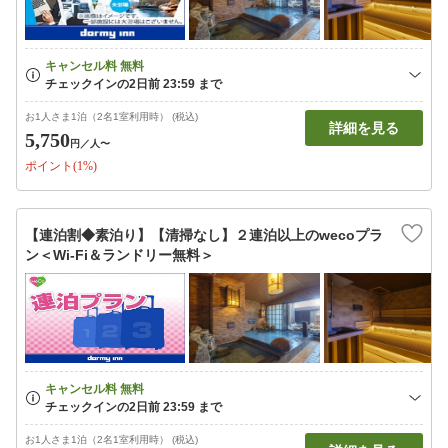
お1人さま1泊（2名1室利用時） (税込)
詳細を見る
5,750
円
／人〜
ポイント(1%)
【連泊割◆素泊り】【清掃なし】２連泊以上のwecoプラ
ン＜Wi-Fi＆ランドリー無料＞
お1人さま1泊（2名1室利用時） (税込)