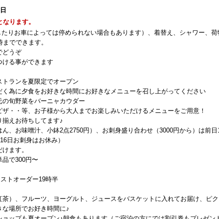
1日
となります。
したりお車によっては停められない場合もあります）、着替え、シャワー、荷
時までできます。
でどうぞ
つける事ができます
ストランを夏限定でオープン
だく為に夕食をお好きな時間にお好きなメニューを召し上がってください
元の旬野菜をバーニャカウダー
ピザ・・等、お子様から大人までお楽しみいただけるメニューをご用意！
り揃えお待ちしてます♪
、お味噌汁、小鉢2点2750円）、お刺身盛り合わせ（3000円から）は前日1
16日お刺身はお休み）
だけます。
品で300円〜
ストオーダー19時半
紅茶）、フルーツ、ヨーグルト、ジュースをバスケットに入れてお届け、ピク
きな場所でお好き時間に♪
ショップも夏オープン♪朝食もあります（ご宿泊の方にでは割引券もプレゼン