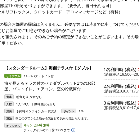
1部屋1100円かかりますができます。（要予約、当日予約も可）
タルリフレックス、タロットカード、アロママッサージなど（有料）
の場合お部屋の掃除は入りません。必要な方は11時までに申しつけてくださ
同じお部屋でご用意ができない場合がございます
約が優先されます。その為ご予約の確定ができないことがございます。その場
了承ください。
【スタンダードルーム】海側テラス付【ダブル】
1名利用時 (税込)
(消費税込16,500~20,
11m²/バス・トイレ付
セミダブル
海が見えるテラス付のセミダブルベット1つのお部
2名利用時 (税込)
屋。バストイレ、エアコン、空の冷蔵庫付
(消費税込8,910~17,7
朝食あり 夕食なし
食事
3名利用時 (税込)
1人〜3人 子供料金設定有り
人数
(消費税込8,610~17,4
予約時オンラインカード決済
1%
決済
ポイント
※このプランは1泊から3泊まで予約可能となります。
連泊
キャンセル