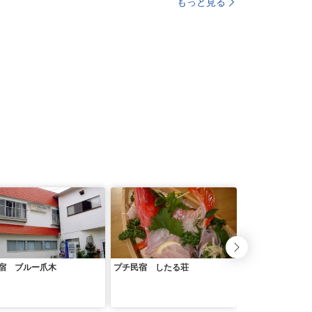
もっと見る
宿 ブルー爪木
プチ民宿 したる荘
みなみの家