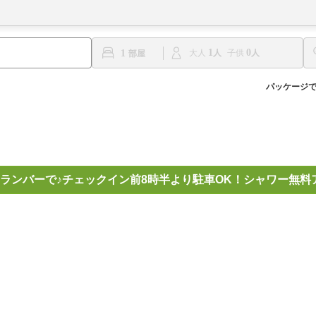
1
0
1
大人
子供
パッケージ
ランバーで♪チェックイン前8時半より駐車OK！シャワー無料