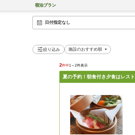
宿泊プラン
日付指定なし
絞り込み
2
件中
1～2件表示
夏の予約！朝食付き夕食はレスト