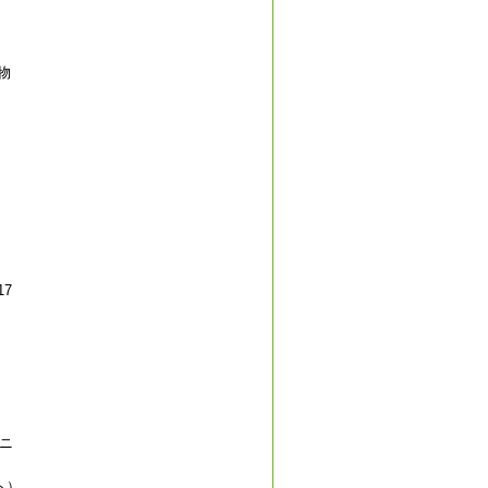
物
7
ニ
ト）