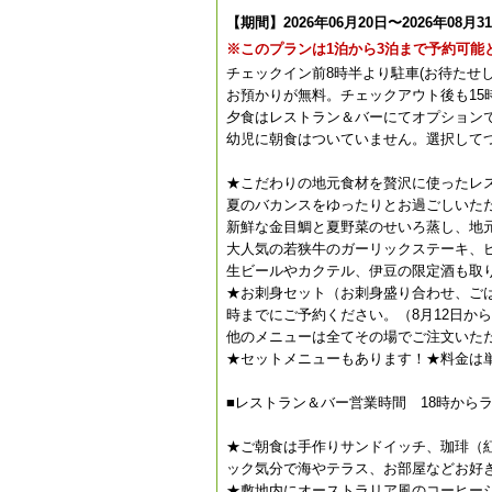
【期間】2026年06月20日〜2026年08月3
※このプランは1泊から3泊まで予約可能
チェックイン前8時半より駐車(お待たせ
お預かりが無料。チェックアウト後も15
夕食はレストラン＆バーにてオプション
幼児に朝食はついていません。選択して
★こだわりの地元食材を贅沢に使ったレ
夏のバカンスをゆったりとお過ごしいた
新鮮な金目鯛と夏野菜のせいろ蒸し、地
大人気の若狭牛のガーリックステーキ、
生ビールやカクテル、伊豆の限定酒も取
★お刺身セット（お刺身盛り合わせ、ごはん
時までにご予約ください。（8月12日から
他のメニューは全てその場でご注文いた
★セットメニューもあります！★料金は単
■レストラン＆バー営業時間 18時からラ
★ご朝食は手作りサンドイッチ、珈琲（
ック気分で海やテラス、お部屋などお好
★敷地内にオーストラリア風のコーヒー