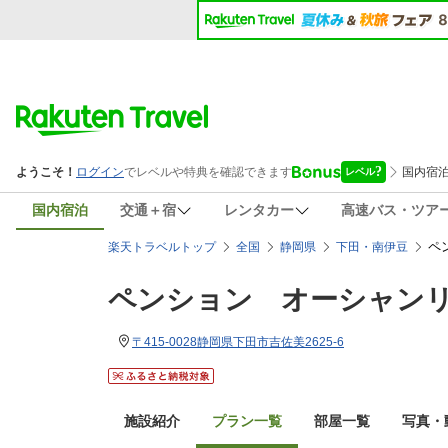
国内宿泊
交通＋宿
レンタカー
高速バス・ツア
ペ
楽天トラベルトップ
全国
静岡県
下田・南伊豆
ペンション オーシャン
〒415-0028静岡県下田市吉佐美2625-6
施設紹介
プラン一覧
部屋一覧
写真・動