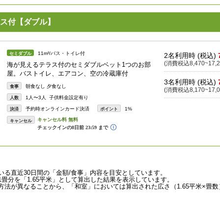
ラス付【ダブル】
11m²/バス・トイレ付
セミダブル
2名利用時 (税込)
(消費税込8,470~17,2
海が見えるテラス付のセミダブルベット1つのお部
屋。バストイレ、エアコン、空の冷蔵庫付
3名利用時 (税込)
朝食なし 夕食なし
食事
(消費税込8,170~17,0
1人〜3人 子供料金設定有り
人数
予約時オンラインカード決済
1%
決済
ポイント
キャンセル
いる直近30日間の「金額/食事」内容を目安としています。
畳分を「1.65平米」として算出した結果を表示しています。
法が異なることから、「和室」においては算出された広さ（1.65平米×畳数