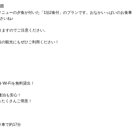
0日
メニューの夕食が付いた「1泊2食付」のプランです。おなかいっぱいのお食
さいね♪
りますのでご注意ください。
島の観光にもぜひご利用ください！
Wi-Fiを無料貸出！
連泊も安心！
をたくさんご用意！
車で約17分