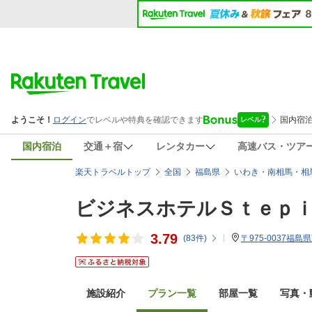
国内宿泊
交通＋宿
レンタカー
高速バス・ツア
楽天トラベルトップ
全国
福島県
いわき・南相馬・相
ビジネスホテルＳｔｅｐ
3.79
(
83
件)
〒975-0037福
施設紹介
プラン一覧
部屋一覧
写真・動