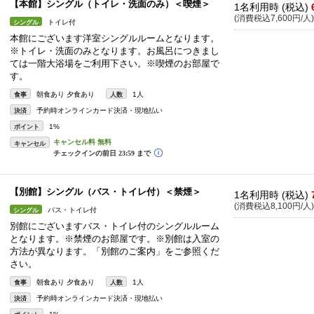
【本館】シングル（トイレ・洗面のみ）＜喫煙＞
1名利用時 (税込)
(消費税込7,600円/人)
トイレ付
シングル
本館にございます洋室シングルルームとなります。
※トイレ・洗面のみとなります。お風呂につきまし
ては一階大浴場をご利用下さい。※喫煙のお部屋で
す。
朝食あり 夕食あり
1人
食事
人数
予約時オンラインカード決済・現地払い
決済
1%
ポイント
キャンセル
【別館】シングル（バス・トイレ付）＜禁煙＞
1名利用時 (税込)
(消費税込8,100円/人)
バス・トイレ付
シングル
別館にございますバス・トイレ付のシングルルーム
となります。※禁煙のお部屋です。※別館は入室の
方法が異なります。「別館のご案内」をご参照くだ
さい。
朝食あり 夕食あり
1人
食事
人数
予約時オンラインカード決済・現地払い
決済