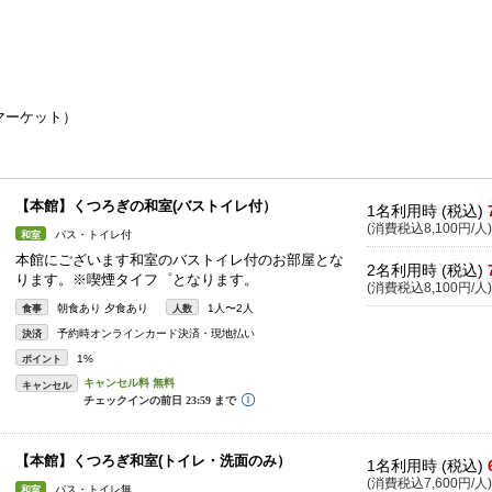
マーケット）
【本館】くつろぎの和室(バストイレ付）
1名利用時 (税込)
(消費税込8,100円/人)
バス・トイレ付
和室
本館にございます和室のバストイレ付のお部屋とな
2名利用時 (税込)
ります。※喫煙タイフ゜となります。
(消費税込8,100円/人)
朝食あり 夕食あり
1人〜2人
食事
人数
予約時オンラインカード決済・現地払い
決済
1%
ポイント
キャンセル
【本館】くつろぎ和室(トイレ・洗面のみ）
1名利用時 (税込)
(消費税込7,600円/人)
バス・トイレ無
和室