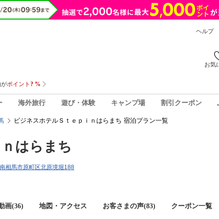
ヘルプ
お気
ー
海外旅行
遊び・体験
キャンプ場
割引クーポン
ビジネスホテルＳｔｅｐｉｎはらまち 宿泊プラン一覧
馬
ｉｎはらまち
島県南相馬市原町区北原境堀188
画(36)
地図・アクセス
お客さまの声(
83
)
クーポン一覧