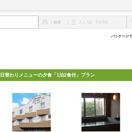
1
0
1
大人
子供
パッケージ
日替わりメニューの夕食「1泊2食付」プラン