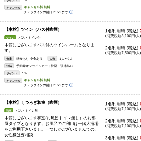
1%
ポイント
キャンセル
【本館】ツイン（バス付喫煙）
1名利用時 (税込)
(消費税込8,100円/人)
バス・トイレ付
ツイン
本館にございますバス付のツインルームとなりま
2名利用時 (税込)
す。
(消費税込7,500円/人)
朝食あり 夕食あり
1人〜2人
食事
人数
予約時オンラインカード決済・現地払い
決済
1%
ポイント
キャンセル
【本館】くつろぎ和室（喫煙）
1名利用時 (税込)
(消費税込7,100円/人)
バス・トイレ無
和室
本館にございます和室(お風呂トイレ無し）のお部
2名利用時 (税込)
屋タイプとなります。お風呂のご利用は一階大浴場
(消費税込7,100円/人)
をご利用下さいませ。一つしかございませんでの、
女性様は要相談
3名利用時 (税込)