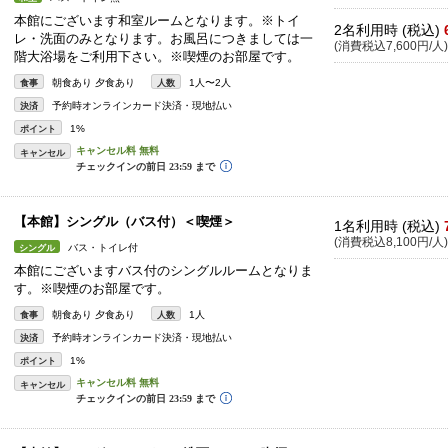
本館にございます和室ルームとなります。※トイ
2名利用時 (税込)
レ・洗面のみとなります。お風呂につきましては一
(消費税込7,600円/人)
階大浴場をご利用下さい。※喫煙のお部屋です。
朝食あり 夕食あり
1人〜2人
食事
人数
予約時オンラインカード決済・現地払い
決済
1%
ポイント
キャンセル
【本館】シングル（バス付）＜喫煙＞
1名利用時 (税込)
(消費税込8,100円/人)
バス・トイレ付
シングル
本館にございますバス付のシングルルームとなりま
す。※喫煙のお部屋です。
朝食あり 夕食あり
1人
食事
人数
予約時オンラインカード決済・現地払い
決済
1%
ポイント
キャンセル