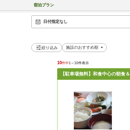
宿泊プラン
日付指定なし
絞り込み
10
件中
1～10件表示
【駐車場無料】和食中心の朝食＆