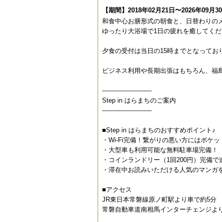
【期間】2018年02月21日〜2026年09月3
和食中心お膳形式の朝食と、日替わりの
ゆったり大浴場で1日の疲れを癒してくだ
夕食の受付は当日の15時までとなってお
ビジネス利用や長期出張はもちろん、福
-------------------------
Step in はらまちのご案内
-------------------------
■Step in はらまちのおすすめポイント♪
・Wi-Fi完備！繋がりの悪い方にはポケット
・大型車も利用可能な無料駐車場完備！
・コインランドリー（1回200円）完備で
・滞在中お読みいただける人気のマンガ
■アクセス
JR東日本常磐線原ノ町駅より車で約5分
常磐自動車道南相馬インターチェンジより