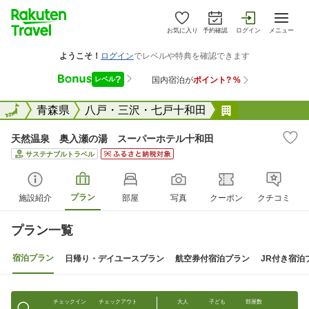
お気に入り
予約確認
ログイン
メニュー
全国
全国
青森県
八戸・三沢・七戸十和田
天然温泉 奥
天然温泉 奥入瀬の湯 スーパーホテル十和田
サステナブルトラベル
プラン
施設紹介
部屋
写真
クーポン
クチコミ
プラン一覧
宿泊プラン
日帰り・デイユースプラン
航空券付宿泊プラン
JR付き宿泊
チェックイン
チェックアウト
大人
子ども
部屋数