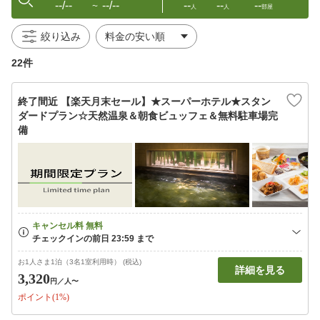
--/--
--/--
--
--
--
〜
人
人
部屋
絞り込み
22件
終了間近 【楽天月末セール】★スーパーホテル★スタン
ダードプラン☆天然温泉＆朝食ビュッフェ＆無料駐車場完
備
お1人さま1泊（3名1室利用時） (税込)
詳細を見る
3,320
円
／人〜
ポイント(1%)