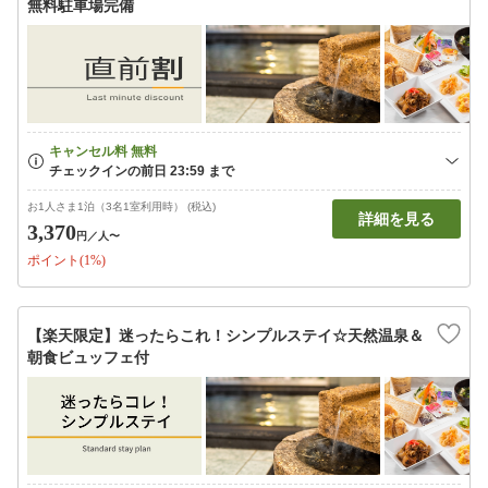
無料駐車場完備
お1人さま1泊（3名1室利用時） (税込)
詳細を見る
3,370
円
／人〜
ポイント(1%)
【楽天限定】迷ったらこれ！シンプルステイ☆天然温泉＆
朝食ビュッフェ付