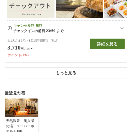
お1人さま1泊（3名1室利用時） (税込)
詳細を見る
3,710
円
／人〜
ポイント(1%)
もっと見る
最近見た宿
天然温泉 奥入瀬
の湯 スーパーホ
テル十和田