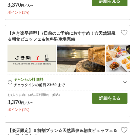
詳細を見る
3,370
円
／人〜
ポイント(1%)
【さき楽早得型】7日前のご予約におすすめ！☆天然温泉
＆朝食ビュッフェ＆無料駐車場完備
お1人さま1泊（3名1室利用時） (税込)
詳細を見る
3,370
円
／人〜
ポイント(1%)
【楽天限定】直前割プラン☆天然温泉＆朝食ビュッフェ＆