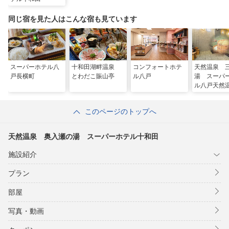
同じ宿を見た人はこんな宿も見ています
スーパーホテル八
十和田湖畔温泉
コンフォートホテ
天然温泉 
戸長横町
とわだこ賑山亭
ル八戸
湯 スーパ
ル八戸天然
このページのトップへ
天然温泉 奥入瀬の湯 スーパーホテル十和田
施設紹介
プラン
部屋
写真・動画