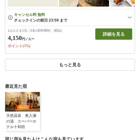
お1人さま1泊（3名1室利用時） (税込)
詳細を見る
4,150
円
／人〜
ポイント(1%)
もっと見る
最近見た宿
天然温泉 奥入瀬
の湯 スーパーホ
テル十和田
同じ宿を見た人はこんな宿も見ています