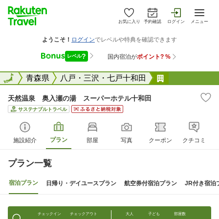
お気に入り
予約確認
ログイン
メニュー
全国
全国
青森県
八戸・三沢・七戸十和田
天然温泉 奥
天然温泉 奥入瀬の湯 スーパーホテル十和田
サステナブルトラベル
プラン
施設紹介
部屋
写真
クーポン
クチコミ
プラン一覧
宿泊プラン
日帰り・デイユースプラン
航空券付宿泊プラン
JR付き宿泊
チェックイン
チェックアウト
大人
子ども
部屋数