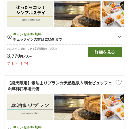
お1人さま1泊（3名1室利用時） (税込)
詳細を見る
3,770
円
／人〜
ポイント(1%)
【楽天限定】素泊まりプラン☆天然温泉＆朝食ビュッフェ
＆無料駐車場完備