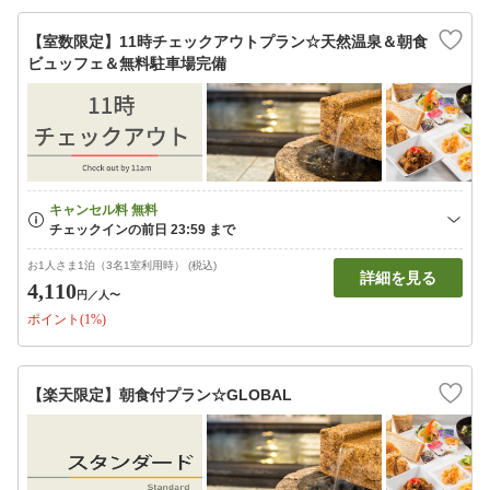
【室数限定】11時チェックアウトプラン☆天然温泉＆朝食
ビュッフェ＆無料駐車場完備
お1人さま1泊（3名1室利用時） (税込)
詳細を見る
4,110
円
／人〜
ポイント(1%)
【楽天限定】朝食付プラン☆GLOBAL