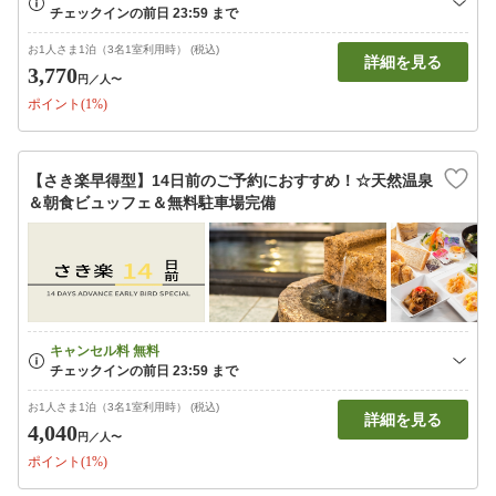
お1人さま1泊（3名1室利用時） (税込)
詳細を見る
3,770
円
／人〜
ポイント(1%)
【さき楽早得型】14日前のご予約におすすめ！☆天然温泉
＆朝食ビュッフェ＆無料駐車場完備
お1人さま1泊（3名1室利用時） (税込)
詳細を見る
4,040
円
／人〜
ポイント(1%)