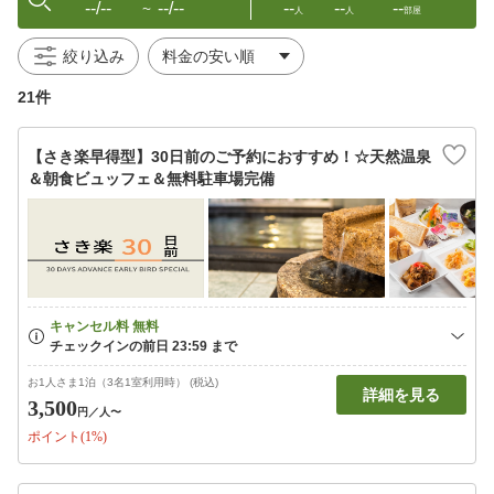
--/--
--/--
--
--
--
〜
人
人
部屋
絞り込み
21件
【さき楽早得型】30日前のご予約におすすめ！☆天然温泉
＆朝食ビュッフェ＆無料駐車場完備
お1人さま1泊（3名1室利用時） (税込)
詳細を見る
3,500
円
／人〜
ポイント(1%)