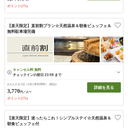
ポイント(1%)
【楽天限定】直前割プラン☆天然温泉＆朝食ビュッフェ＆
無料駐車場完備
お1人さま1泊（3名1室利用時） (税込)
詳細を見る
3,770
円
／人〜
ポイント(1%)
【楽天限定】迷ったらこれ！シンプルステイ☆天然温泉＆
朝食ビュッフェ付