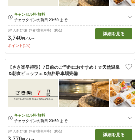
お1人さま1泊（3名1室利用時） (税込)
詳細を見る
3,740
円
／人〜
ポイント(1%)
【さき楽早得型】7日前のご予約におすすめ！☆天然温泉
＆朝食ビュッフェ＆無料駐車場完備
お1人さま1泊（3名1室利用時） (税込)
詳細を見る
3,770
円
／人〜