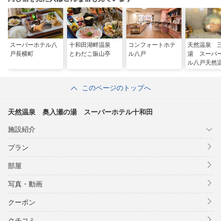
スーパーホテル八
十和田湖畔温泉
コンフォートホテ
天然温泉 
戸長横町
とわだこ賑山亭
ル八戸
湯 スーパ
ル八戸天然
このページのトップへ
天然温泉 奥入瀬の湯 スーパーホテル十和田
施設紹介
プラン
部屋
写真・動画
クーポン
クチコミ