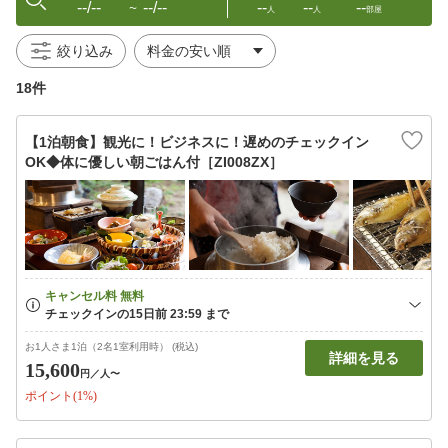
--/--
--/--
--
--
--
〜
人
人
部屋
絞り込み
18件
【1泊朝食】観光に！ビジネスに！遅めのチェックイン
OK◆体に優しい朝ごはん付［ZI008ZX］
お1人さま1泊（2名1室利用時） (税込)
詳細を見る
15,600
円
／人〜
ポイント(1%)