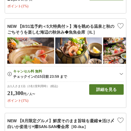
ポイント(1%)
NEW 【8/31迄予約＜5大特典付＞】海を眺める温泉と秋の
ごちそうを楽しむ海辺の秋休み◆魚魚会席［IL］
お1人さま1泊（2名1室利用時） (税込)
詳細を見る
21,300
円
／人〜
ポイント(1%)
NEW 【8月限定グルメ】鮮度そのまま旨味を凝縮★活け〆
白いか姿造り×燦SAN-SAN餐会席［I0-ika］