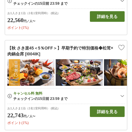
お1人さま1泊（2名1室利用時） (税込)
詳細を見る
22,560
円
／人〜
ポイント(1%)
【秋 さき楽45＜5％OFF＞】早期予約で特別価格◆松茸×
肉鍋会席 [I004IK]
お1人さま1泊（2名1室利用時） (税込)
詳細を見る
22,743
円
／人〜
ポイント(1%)