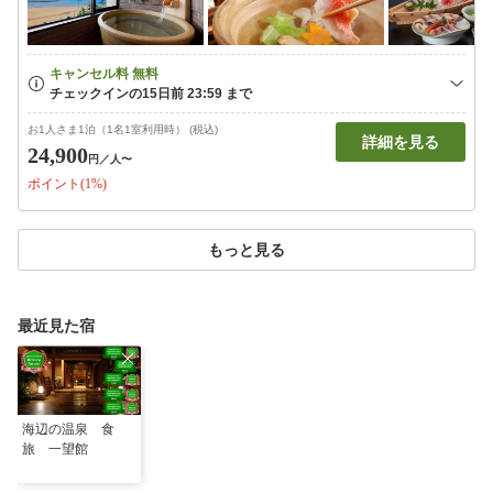
お1人さま1泊（1名1室利用時） (税込)
詳細を見る
24,900
円
／人〜
ポイント(1%)
もっと見る
最近見た宿
海辺の温泉 食
旅 一望館