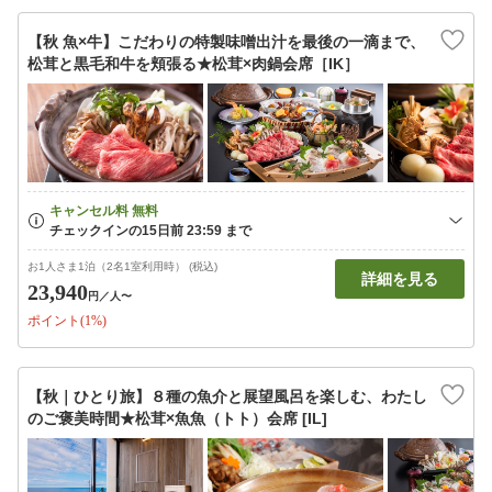
【秋 魚×牛】こだわりの特製味噌出汁を最後の一滴まで、
松茸と黒毛和牛を頬張る★松茸×肉鍋会席［IK］
お1人さま1泊（2名1室利用時） (税込)
詳細を見る
23,940
円
／人〜
ポイント(1%)
【秋｜ひとり旅】８種の魚介と展望風呂を楽しむ、わたし
のご褒美時間★松茸×魚魚（トト）会席 [IL]