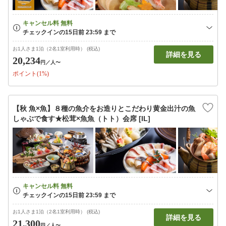
お1人さま1泊（2名1室利用時） (税込)
詳細を見る
20,234
円
／人〜
ポイント(1%)
【秋 魚×魚】８種の魚介をお造りとこだわり黄金出汁の魚
しゃぶで食す★松茸×魚魚（トト）会席 [IL]
お1人さま1泊（2名1室利用時） (税込)
詳細を見る
21,300
円
／人〜