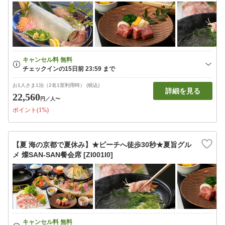
お1人さま1泊（2名1室利用時） (税込)
詳細を見る
22,560
円
／人〜
ポイント(1%)
【夏 海の京都で夏休み】★ビーチへ徒歩30秒★夏旨グル
メ 燦SAN-SAN餐会席 [ZI001I0]