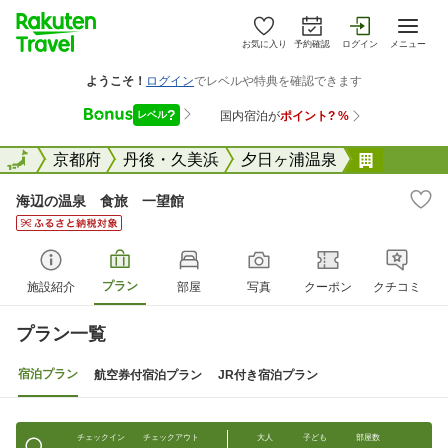
お気に入り
予約確認
ログイン
メニュー
全国
全国
京都府
丹後・久美浜
夕日ヶ浦温泉
海辺の温
海辺の温泉 食旅 一望館
プラン
施設紹介
部屋
写真
クーポン
クチコミ
プラン一覧
宿泊プラン
航空券付宿泊プラン
JR付き宿泊プラン
チェックイン
チェックアウト
大人
子ども
部屋数