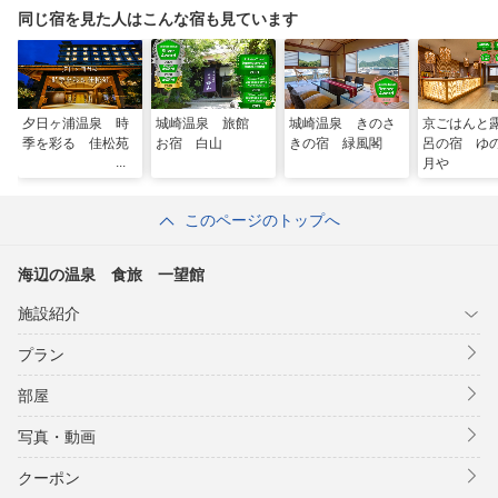
同じ宿を見た人はこんな宿も見ています
夕日ヶ浦温泉 時
城崎温泉 旅館
城崎温泉 きのさ
京ごはんと
季を彩る 佳松苑
お宿 白山
きの宿 緑風閣
呂の宿 ゆ
月や
このページのトップへ
海辺の温泉 食旅 一望館
施設紹介
プラン
部屋
写真・動画
クーポン