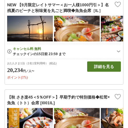
NEW 【9月限定レイトサマー＜お一人様1000円引＞】名
残夏のビーチと秋味覚を丸ごと満喫◆魚魚会席［IL］
お1人さま1泊（2名1室利用時） (税込)
詳細を見る
20,234
円
／人〜
ポイント(1%)
【秋 さき楽45＜5％OFF＞】早期予約で特別価格◆松茸×
魚魚（トト）会席 [I001IL]