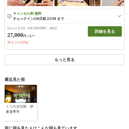
お1人さま1泊（4名1室利用時） (税込)
詳細を見る
27,000
円
／人〜
ポイント(1%)
もっと見る
最近見た宿
くつろぎ日和 伊
東遊季亭
同じ宿を見た人はこんな宿も見ています