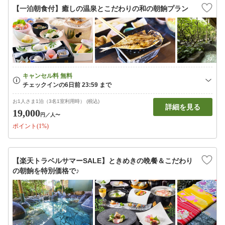
【一泊朝食付】癒しの温泉とこだわりの和の朝餉プラン
お1人さま1泊（3名1室利用時） (税込)
詳細を見る
19,000
円
／人〜
ポイント(1%)
【楽天トラベルサマーSALE】ときめきの晩餐＆こだわり
の朝餉を特別価格で♪