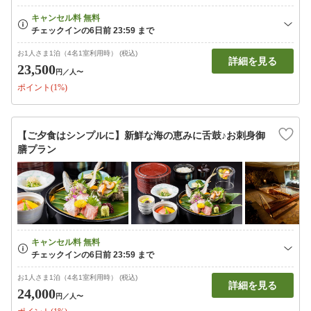
お1人さま1泊（4名1室利用時） (税込)
詳細を見る
23,500
円
／人〜
ポイント(1%)
【ご夕食はシンプルに】新鮮な海の恵みに舌鼓♪お刺身御
膳プラン
お1人さま1泊（4名1室利用時） (税込)
詳細を見る
24,000
円
／人〜