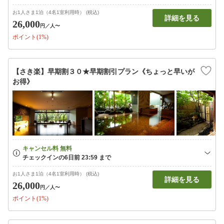
お1人さま1泊（4名1室利用時） (税込)
詳細を見る
26,000
円
／人〜
ポイント(1%)
【さき楽】早期割３０★早期割引プラン《ちょっと早いが
お得》
お1人さま1泊（4名1室利用時） (税込)
詳細を見る
26,000
円
／人〜
ポイント(1%)