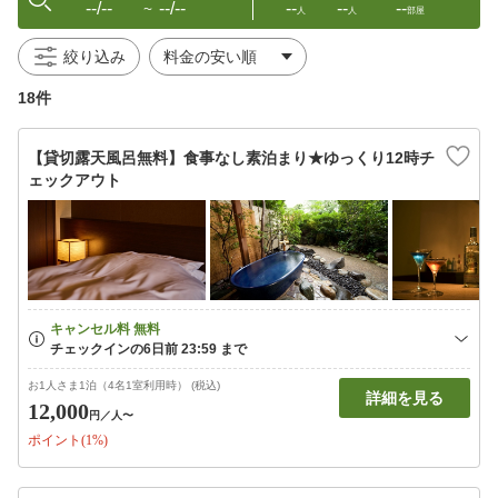
--/--
--/--
--
--
--
〜
人
人
部屋
絞り込み
18件
【貸切露天風呂無料】食事なし素泊まり★ゆっくり12時チ
ェックアウト
お1人さま1泊（4名1室利用時） (税込)
詳細を見る
12,000
円
／人〜
ポイント(1%)