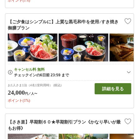
ポイント(1%)
【ご夕食はシンプルに】上質な黒毛和牛を使用♪すき焼き
御膳プラン
お1人さま1泊（4名1室利用時） (税込)
詳細を見る
24,000
円
／人〜
ポイント(1%)
【さき楽】早期割６０★早期割引プラン《かなり早いが最
もお得》