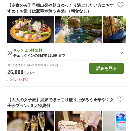
【夕食のみ】早朝出発や朝はゆっくり過ごしたい方におす
すめ！お造りは豪華地魚５点盛♪（朝食なし）
お1人さま1泊（4名1室利用時） (税込)
詳細を見る
26,000
円
／人〜
ポイント(1%)
【大人の女子旅】温泉でほっこり盛り上がろう★華やぐ女
子会プラン♪３大特典付