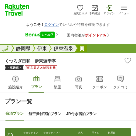
お気に入り
予約確認
ログイン
メニュー
全国
全国
静岡県
伊東
伊東温泉
くつろぎ日和 伊東遊
くつろぎ日和 伊東遊季亭
プラン
施設紹介
部屋
写真
クーポン
クチコミ
プラン一覧
宿泊プラン
航空券付宿泊プラン
JR付き宿泊プラン
チェックイン
チェックアウト
大人
子ども
部屋数