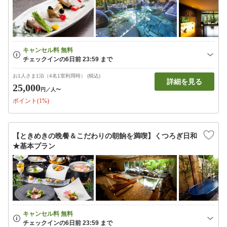
お1人さま1泊（4名1室利用時） (税込)
詳細を見る
25,000
円
／人〜
ポイント(1%)
【ときめきの晩餐＆こだわりの朝餉を満喫】くつろぎ日和
★基本プラン