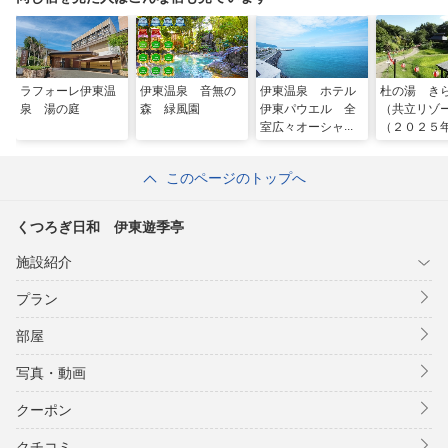
ラフォーレ伊東温
伊東温泉 音無の
伊東温泉 ホテル
杜の湯 き
泉 湯の庭
森 緑風園
伊東パウエル 全
（共立リゾ
室広々オーシャ
（２０２５
ン・ビーチビュー
月２２日リ
＆海辺の露天風呂
アルオープ
このページのトップへ
くつろぎ日和 伊東遊季亭
施設紹介
プラン
部屋
写真・動画
クーポン
クチコミ