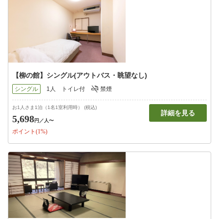
【柳の館】シングル(アウトバス・眺望なし)
シングル
1人
トイレ付
禁煙
お1人さま1泊（1名1室利用時） (税込)
詳細を見る
5,698
円
／人〜
ポイント(1%)