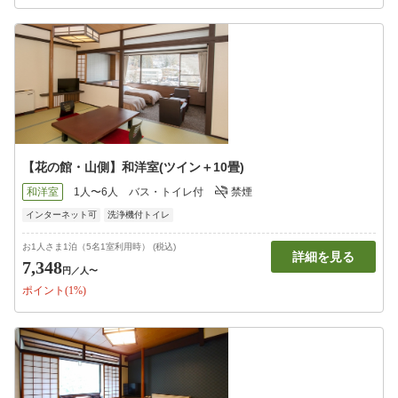
【花の館・山側】和洋室(ツイン＋10畳)
和洋室
1人〜6人
バス・トイレ付
禁煙
インターネット可
洗浄機付トイレ
お1人さま1泊（5名1室利用時） (税込)
詳細を見る
7,348
円
／人〜
ポイント(1%)