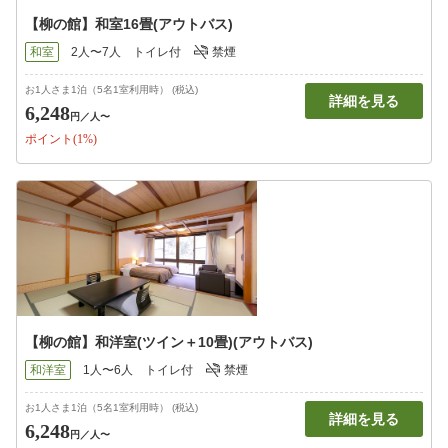
【柳の館】和室16畳(アウトバス)
和室
2人〜7人
トイレ付
禁煙
お1人さま1泊（5名1室利用時） (税込)
詳細を見る
6,248
円
／人〜
ポイント(1%)
【柳の館】和洋室(ツイン＋10畳)(アウトバス)
和洋室
1人〜6人
トイレ付
禁煙
お1人さま1泊（5名1室利用時） (税込)
詳細を見る
6,248
円
／人〜