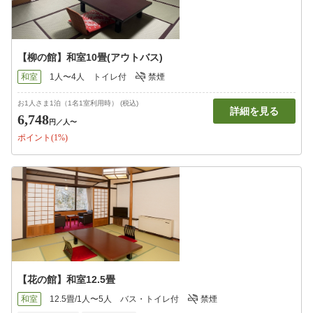
【柳の館】和室10畳(アウトバス)
和室
1人〜4人
トイレ付
禁煙
お1人さま1泊（1名1室利用時） (税込)
詳細を見る
6,748
円
／人〜
ポイント(1%)
【花の館】和室12.5畳
和室
12.5畳/1人〜5人
バス・トイレ付
禁煙