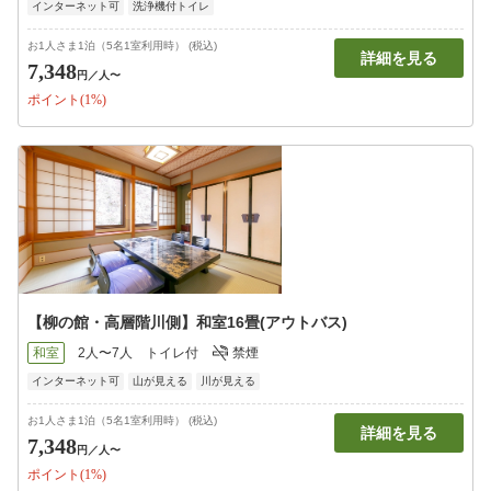
インターネット可
洗浄機付トイレ
お1人さま1泊（5名1室利用時） (税込)
詳細を見る
7,348
円
／人〜
ポイント(1%)
【柳の館・高層階川側】和室16畳(アウトバス)
和室
2人〜7人
トイレ付
禁煙
インターネット可
山が見える
川が見える
お1人さま1泊（5名1室利用時） (税込)
詳細を見る
7,348
円
／人〜
ポイント(1%)