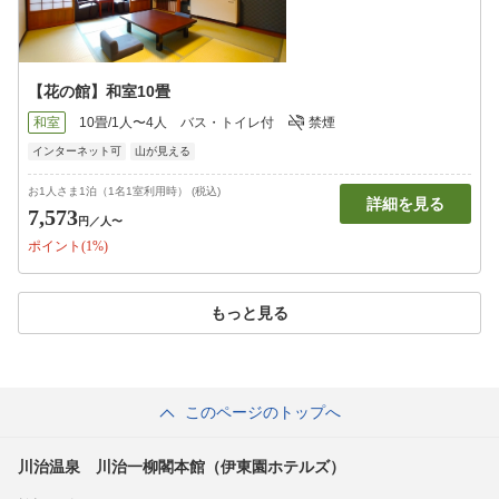
【花の館】和室10畳
和室
10畳/1人〜4人
バス・トイレ付
禁煙
インターネット可
山が見える
お1人さま1泊（1名1室利用時） (税込)
詳細を見る
7,573
円
／人〜
ポイント(1%)
もっと見る
このページのトップへ
川治温泉 川治一柳閣本館（伊東園ホテルズ）