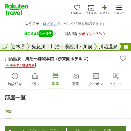
お気に入り
予約確認
ログイン
メニュー
全国
全国
栃木県
鬼怒川・川治・湯西川・川俣
川治温泉
川治温泉 川治一柳閣本館（伊東園ホテルズ）
部屋
施設紹介
プラン
写真
クーポン
クチコミ
部屋一覧
宿泊
チェックイン
チェックアウト
大人
子ども
部屋数