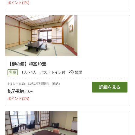
ポイント(1%)
【柳の館】和室10畳
和室
1人〜4人
バス・トイレ付
禁煙
お1人さま1泊（1名1室利用時） (税込)
詳細を見る
6,748
円
／人〜
ポイント(1%)