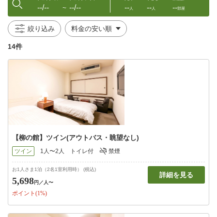
--/--
--/--
--
--
--
〜
人
人
部屋
絞り込み
14件
【柳の館】ツイン(アウトバス・眺望なし)
ツイン
1人〜2人
トイレ付
禁煙
お1人さま1泊（2名1室利用時） (税込)
詳細を見る
5,698
円
／人〜
ポイント(1%)