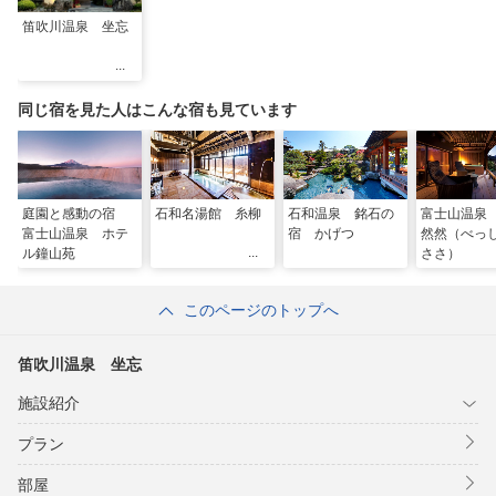
笛吹川温泉 坐忘
同じ宿を見た人はこんな宿も見ています
庭園と感動の宿
石和名湯館 糸柳
石和温泉 銘石の
富士山温泉
富士山温泉 ホテ
宿 かげつ
然然（べ
ル鐘山苑
ささ）
このページのトップへ
笛吹川温泉 坐忘
施設紹介
プラン
部屋