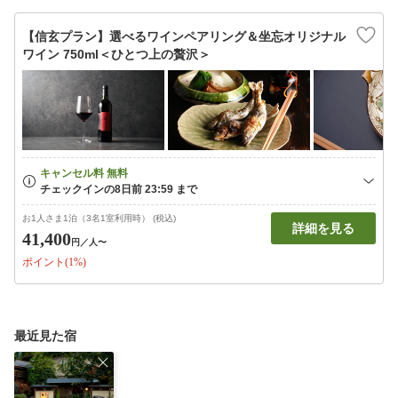
【信玄プラン】選べるワインペアリング＆坐忘オリジナル
ワイン 750ml＜ひとつ上の贅沢＞
お1人さま1泊（3名1室利用時） (税込)
詳細を見る
41,400
円
／人〜
ポイント(1%)
最近見た宿