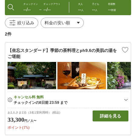
チェックイン
チェックアウト
大人
子ども
部屋数
--/--
--/--
--
--
--
〜
人
人
部屋
絞り込み
2件
【坐忘スタンダード】季節の茶料理とph9.6の美肌の湯を
ご堪能
お1人さま1泊（3名1室利用時） (税込)
詳細を見る
33,300
円
／人〜
ポイント(1%)