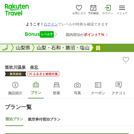
お気に入り
予約確認
ログイン
メニュー
全国
全国
山梨県
山梨・石和・勝沼・塩山
笛吹川温泉 
笛吹川温泉 坐忘
プラン
施設紹介
部屋
写真
クーポン
クチコミ
プラン一覧
宿泊プラン
航空券付宿泊プラン