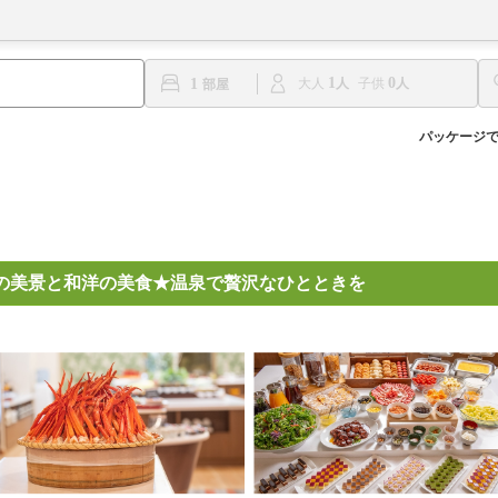
1
0
1
大人
子供
パッケージ
の美景と和洋の美食★温泉で贅沢なひとときを