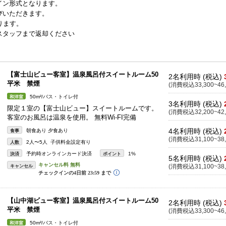
イン形式となります。
びいただきます。
ります。
スタッフまで返却ください
【富士山ビュー客室】温泉風呂付スイートルーム50
2名利用時 (税込)
平米 禁煙
(消費税込33,300~46,
50m²/バス・トイレ付
和洋室
3名利用時 (税込)
限定１室の【富士山ビュー】スイートルームです。
(消費税込32,200~42,
客室のお風呂は温泉を使用。 無料Wi-FI完備
4名利用時 (税込)
朝食あり 夕食あり
食事
(消費税込31,100~38,
2人〜5人 子供料金設定有り
人数
予約時オンラインカード決済
1%
決済
ポイント
5名利用時 (税込)
キャンセル
(消費税込31,100~38,
【山中湖ビュー客室】温泉風呂付スイートルーム50
2名利用時 (税込)
平米 禁煙
(消費税込33,300~46,
50m²/バス・トイレ付
和洋室