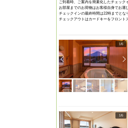
ご到着時、ご案内を簡素化したチェック
お部屋までのお荷物はお客様自身でお運
チェックインの最終時間は22時までとな
チェックアウトはカードキーをフロント
1
/
6
1
/
6