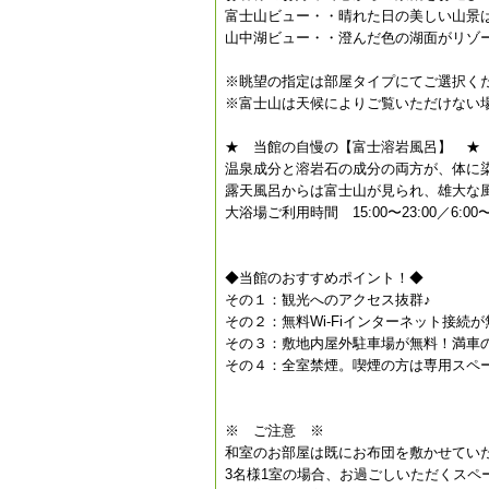
富士山ビュー・・晴れた日の美しい山景
山中湖ビュー・・澄んだ色の湖面がリゾ
※眺望の指定は部屋タイプにてご選択く
※富士山は天候によりご覧いただけない
★ 当館の自慢の【富士溶岩風呂】 ★
温泉成分と溶岩石の成分の両方が、体に
露天風呂からは富士山が見られ、雄大な
大浴場ご利用時間 15:00〜23:00／6:00〜
◆当館のおすすめポイント！◆
その１：観光へのアクセス抜群♪
その２：無料Wi-Fiインターネット接続
その３：敷地内屋外駐車場が無料！満車
その４：全室禁煙。喫煙の方は専用スペ
※ ご注意 ※
和室のお部屋は既にお布団を敷かせてい
3名様1室の場合、お過ごしいただくスペ