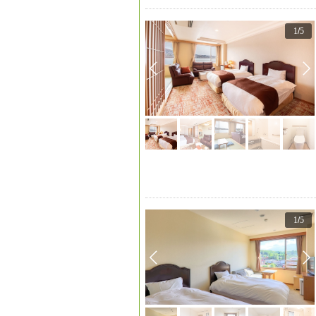
1
/
5
1
/
5