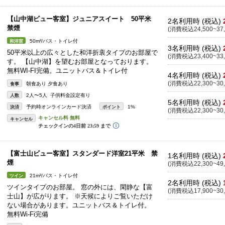
【山中湖ビュー客室】ジュニアスイート 50平米
2名利用時 (税込)
禁煙
(消費税込24,500~37,
50m²/バス・トイレ付
和洋室
3名利用時 (税込)
50平米以上の広々とした和洋折衷タイプのお部屋で
(消費税込23,400~33,
す。 【山中湖】を望むお部屋となっております。
無料WI-FI完備。ユニットバス＆トイレ付
4名利用時 (税込)
(消費税込22,300~30,
朝食あり 夕食あり
食事
2人〜5人 子供料金設定有り
人数
5名利用時 (税込)
予約時オンラインカード決済
1%
決済
ポイント
(消費税込22,300~30,
キャンセル
【富士山ビュー客室】スタンダード洋室21平米 禁
1名利用時 (税込)
煙
(消費税込22,300~49,
21m²/バス・トイレ付
ツイン
2名利用時 (税込)
ツインタイプのお部屋。 窓の外には、閑静な【富
(消費税込17,900~30,
士山】が広がります。 ※天候によりご覧いただけ
ない場合があります。ユニットバス＆トイレ付。
無料Wi-Fi完備