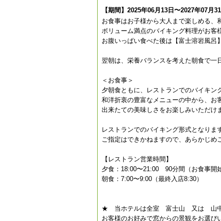
【期間】2025年06月13日〜2027年07月3
お食事はお子様から大人まで楽しめる、
ボリューム満点のバイキング料理がお客
お腹いっぱい食べた後は【富士溶岩風呂
翌朝は、栄養バランスを考えた朝食で一
＜お食事＞
夕朝食ともに、レストランでのバイキン
和洋折衷の豊富なメニューの中から、お
出来たての美味しさをお楽しみいただけま
レストランでのバイキング形式となりま
ご指定はできかねますので、あらかじめ
【レストラン営業時間】
夕食：18:00〜21:00 90分間（お
朝食：7:00〜9:00（最終入店8:30）
★ 当ホテルは全室 富士山 又は 山
お客様のお好みで窓からの景観をお選び