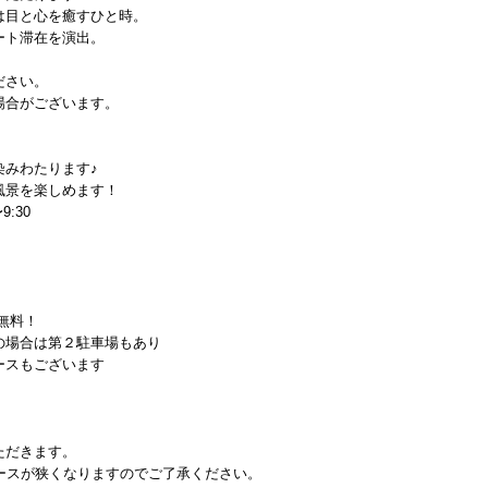
は目と心を癒すひと時。
ート滞在を演出。
ださい。
場合がございます。
染みわたります♪
風景を楽しめます！
9:30
が無料！
の場合は第２駐車場もあり
ースもございます
ただきます。
ースが狭くなりますのでご了承ください。