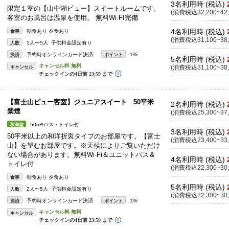
3名利用時 (税込)
限定１室の【山中湖ビュー】スイートルームです。
(消費税込32,200~42,
客室のお風呂は温泉を使用。 無料Wi-FI完備
4名利用時 (税込)
朝食あり 夕食あり
食事
(消費税込31,100~38,
1人〜5人 子供料金設定有り
人数
予約時オンラインカード決済
1%
決済
ポイント
5名利用時 (税込)
キャンセル
(消費税込31,100~38,
【富士山ビュー客室】ジュニアスイート 50平米
2名利用時 (税込)
禁煙
(消費税込25,300~37,
50m²/バス・トイレ付
和洋室
3名利用時 (税込)
50平米以上の和洋折衷タイプのお部屋です。【富士
(消費税込23,400~33,
山】を望むお部屋です。※天候によりご覧いただけ
ない場合があります。無料Wi-Fi＆ユニットバス＆
4名利用時 (税込)
トイレ付
(消費税込22,300~30,
朝食あり 夕食あり
食事
5名利用時 (税込)
2人〜5人 子供料金設定有り
人数
(消費税込22,300~30,
予約時オンラインカード決済
1%
決済
ポイント
キャンセル