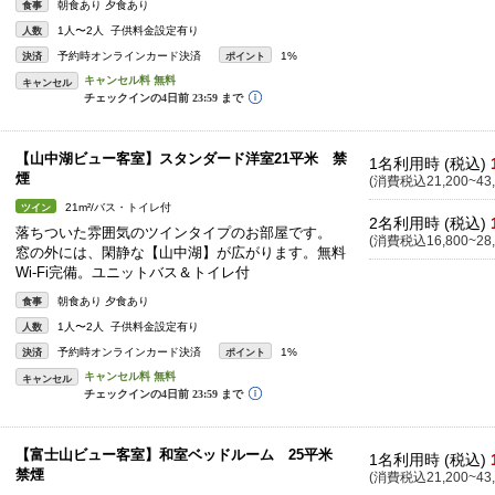
朝食あり 夕食あり
食事
1人〜2人 子供料金設定有り
人数
予約時オンラインカード決済
1%
決済
ポイント
キャンセル
【山中湖ビュー客室】スタンダード洋室21平米 禁
1名利用時 (税込)
煙
(消費税込21,200~43,
21m²/バス・トイレ付
ツイン
2名利用時 (税込)
落ちついた雰囲気のツインタイプのお部屋です。
(消費税込16,800~28,
窓の外には、閑静な【山中湖】が広がります。無料
Wi-Fi完備。ユニットバス＆トイレ付
朝食あり 夕食あり
食事
1人〜2人 子供料金設定有り
人数
予約時オンラインカード決済
1%
決済
ポイント
キャンセル
【富士山ビュー客室】和室ベッドルーム 25平米
1名利用時 (税込)
禁煙
(消費税込21,200~43,