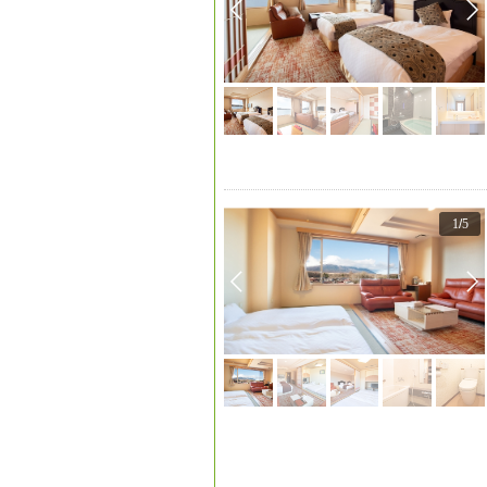
1
/
5