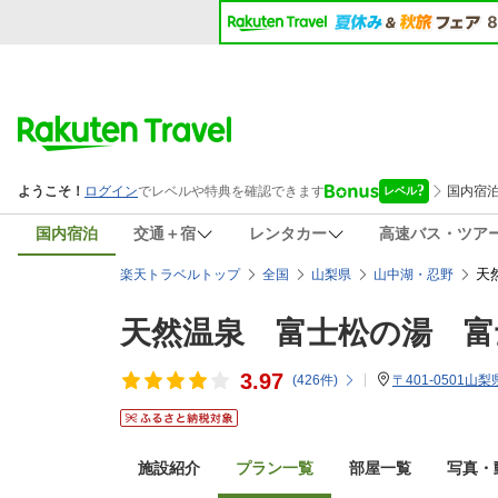
国内宿泊
交通＋宿
レンタカー
高速バス・ツア
天
楽天トラベルトップ
全国
山梨県
山中湖・忍野
天然温泉 富士松の湯 富
3.97
(
426
件)
〒401-0501
施設紹介
プラン一覧
部屋一覧
写真・動