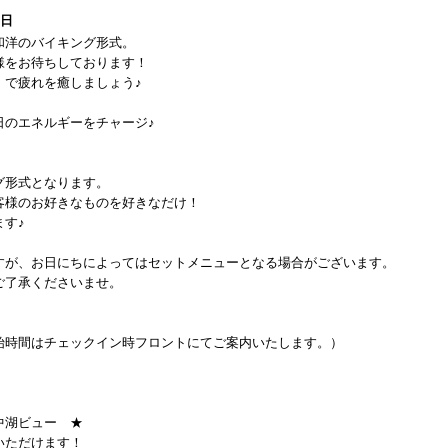
1日
和洋のバイキング形式。
様をお待ちしております！
】で疲れを癒しましょう♪
日のエネルギーをチャージ♪
グ形式となります。
客様のお好きなものを好きなだけ！
す♪
すが、お日にちによってはセットメニューとなる場合がございます。
ご了承くださいませ。
食事開始時間はチェックイン時フロントにてご案内いたします。）
中湖ビュー ★
いただけます！