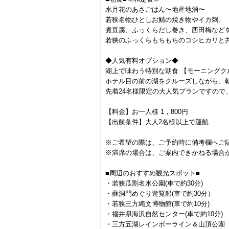
水月花のあさごはん〜地産地消〜
若狭名物ひとしお鯖の焼き物やイカ刺、
煮豆腐、ふっくらだし巻き、西田梅など
若狭のふっくらもちもちのコシヒカリと
◆人気有料オプション◆
湖上で味わう特別な朝食 【モーニングク
ホテル目の前の湖をクルーズしながら、
先着24名様限定の大人気プランですので
【料金】お一人様 1，800円
【出航条件】大人2名様以上で運航
※ご希望の際は、ご予約時に備考欄へご
※満席の場合は、ご案内できかねる場合
■周辺のおすすめ観光スポット■
・若狭瓜割名水公園(車で約30分)
・蘇洞門めぐり遊覧船(車で約30分）
・若狭三方縄文博物館(車で約10分)
・福井県海浜自然センター(車で約10分)
・三方五湖レインボーライン＆山頂公園（