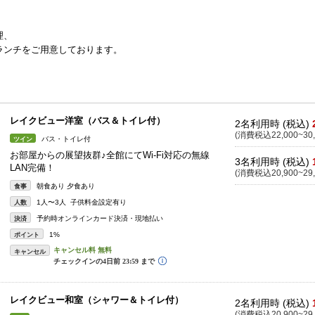
理、
ンチをご用意しております。
レイクビュー洋室（バス＆トイレ付）
2名利用時 (税込)
(消費税込22,000~30,
バス・トイレ付
ツイン
お部屋からの展望抜群♪全館にてWi-Fi対応の無線
3名利用時 (税込)
LAN完備！
(消費税込20,900~29,
朝食あり 夕食あり
食事
1人〜3人 子供料金設定有り
人数
予約時オンラインカード決済・現地払い
決済
1%
ポイント
キャンセル
レイクビュー和室（シャワー＆トイレ付）
2名利用時 (税込)
(消費税込20,900~29,