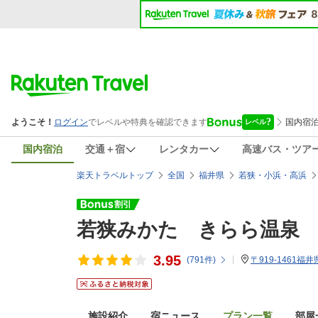
国内宿泊
交通＋宿
レンタカー
高速バス・ツア
楽天トラベルトップ
全国
福井県
若狭・小浜・高浜
若狭みかた きらら温泉
3.95
(
791
件)
〒919-1461福
施設紹介
宿ニュース
プラン一覧
部屋