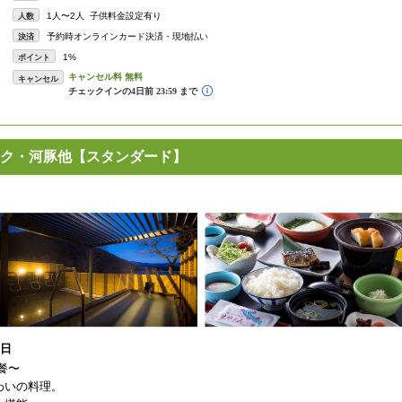
1人〜2人 子供料金設定有り
人数
予約時オンラインカード決済・現地払い
決済
1%
ポイント
キャンセル
ク・河豚他【スタンダード】
1日
餐〜
わいの料理。