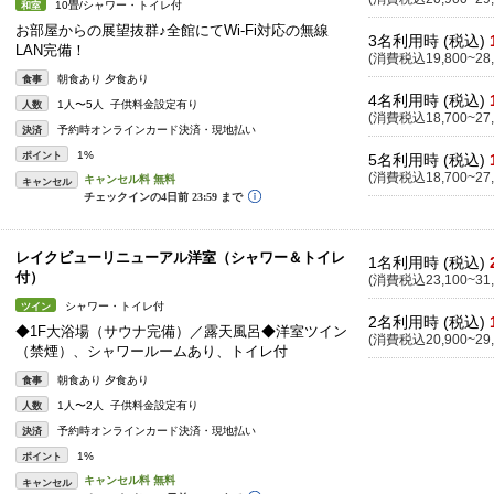
10畳/シャワー・トイレ付
和室
お部屋からの展望抜群♪全館にてWi-Fi対応の無線
3名利用時 (税込)
LAN完備！
(消費税込19,800~28,
朝食あり 夕食あり
食事
4名利用時 (税込)
1人〜5人 子供料金設定有り
人数
(消費税込18,700~27,
予約時オンラインカード決済・現地払い
決済
1%
ポイント
5名利用時 (税込)
(消費税込18,700~27,
キャンセル
レイクビューリニューアル洋室（シャワー＆トイレ
1名利用時 (税込)
付）
(消費税込23,100~31,
シャワー・トイレ付
ツイン
2名利用時 (税込)
◆1F大浴場（サウナ完備）／露天風呂◆洋室ツイン
(消費税込20,900~29,
（禁煙）、シャワールームあり、トイレ付
朝食あり 夕食あり
食事
1人〜2人 子供料金設定有り
人数
予約時オンラインカード決済・現地払い
決済
1%
ポイント
キャンセル