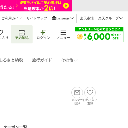
ご利用ガイド
サイトマップ
Language
楽天市場
楽天グループ
に入り
予約確認
ログイン
メニュー
ふるさと納税
旅行ガイド
その他
メルマガ
お気に入り
登録
追加
クーポン一覧