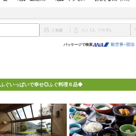
1
0
1
大人
子供
航空券+宿泊
パッケージで検索
ふぐいっぱいで幸せ◎ふぐ料理６品◆