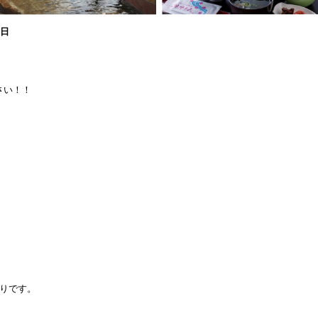
1日
、
さい！！
盛りです。