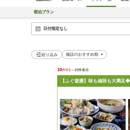
宿泊プラン
日付指定なし
絞り込み
10
件中
1～10件表示
【ふぐ遊膳】味も値段も大満足◆