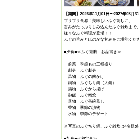
【期間】2026年11月01日〜2027年03月3
プリプリ食感！美味しいふぐ刺しに、
旨みがたっぷりしみ込んだふぐ雑炊まで
様々なふぐ料理が登場！！
ふぐの旨みとほのかな甘みをご堪能くだ
■夕食■≪ふぐ遊膳 お品書き≫
前菜 季節もの三種盛り
刺身 ふぐ刺身
温物 ふぐの餡かけ
鍋物 ふぐちり鍋（大鍋）
揚物 ふぐから揚げ
御飯 ふぐ雑炊
蒸物 ふぐ茶碗蒸し
香物 季節の漬物
水物 季節のデザート
※写真のふぐちり鍋、ふぐ雑炊は4名様
■朝食■≪和定食≫