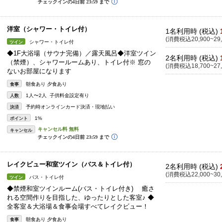
洋室（シャワー・トイレ付）
1名利用時 (税込)
(消費税込20,900~29,
シャワー・トイレ付
ツイン
◆1F大浴場（サウナ完備）／露天風呂◆洋室ツイン
2名利用時 (税込)
（禁煙）、シャワールームあり、トイレ付※ 窓の
(消費税込18,700~27,
ないお部屋になります
朝食あり 夕食あり
食事
1人〜2人 子供料金設定有り
人数
予約時オンラインカード決済・現地払い
決済
1%
ポイント
キャンセル
レイクビュー和室ツイン（バス＆トイレ付）
2名利用時 (税込)
(消費税込22,000~30,
バス・トイレ付
ツイン
◆禁煙和室ツインルーム(バス・トイレ付き) 癒さ
れる空間作りを目指した、ゆったりとした客室♪ ◆
全客室＆大浴場＆食事会場すべてレイクビュー！
朝食あり 夕食あり
食事