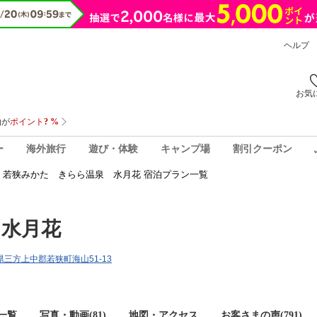
ヘルプ
お気
ー
海外旅行
遊び・体験
キャンプ場
割引クーポン
若狭みかた きらら温泉 水月花 宿泊プラン一覧
 水月花
井県三方上中郡若狭町海山51-13
一覧
写真・動画(81)
地図・アクセス
お客さまの声(
791
)