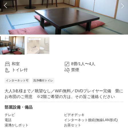
和室
8畳/1人〜4人
トイレ付
禁煙
インターネット可
洗浄機付トイレ
大人3名様まで／眺望なし／WiFi無料／DVDプレイヤー完備 畳に
お布団のご用意 ※2階ご希望の方は、その旨ご連絡ください
部屋設備・備品
テレビ
ビデオデッキ
電話
インターネット接続(無線LAN形式)
湯沸かしポット
お茶セット