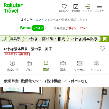
お気に入り
予約確認
ログイン
メニュー
全国
全国
福島県
いわき・南相馬・相馬
いわき湯本温泉
いわき湯本温泉 湯の宿 美笹
部屋
施設紹介
プラン
写真
クーポン
クチコミ
禁煙 和室8畳(階段で2or3F) 洗浄機能トイレ付バスなし
1/2