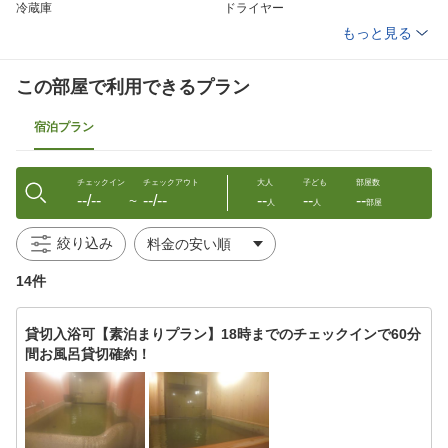
冷蔵庫
ドライヤー
電気スタンド(貸出)
アイロン(貸出)
もっと見る
加湿器
個別空調
洗浄機付トイレ
石鹸（液体）
ハミガキセット
タオル
この部屋で利用できるプラン
バスタオル
浴衣
金庫
宿泊プラン
チェックイン
チェックアウト
大人
子ども
部屋数
--/--
--/--
--
--
--
〜
人
人
部屋
絞り込み
14件
貸切入浴可【素泊まりプラン】18時までのチェックインで60分
間お風呂貸切確約！