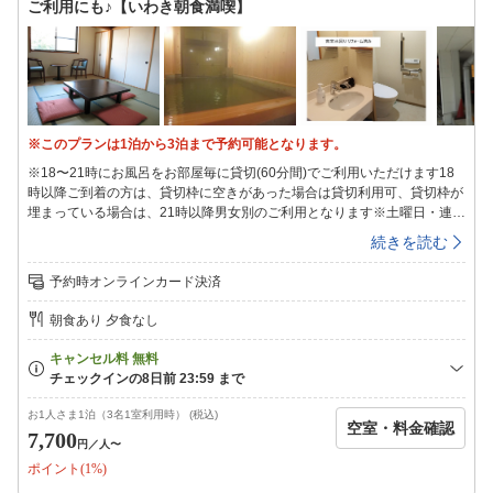
ご利用にも♪【いわき朝食満喫】
館組合（湯本駅前）にて販売）ハワイアンズ2day券アクアマリン割引入
場券※このプランにお食事はつきません※エレベーター、エスカレーター
はございません※布団なし幼児の布団持ち込みはご遠慮ください※咳の出
る方はマスクをご着用ください※21時までにご来館ください
※このプランは1泊から3泊まで予約可能となります。
※18〜21時にお風呂をお部屋毎に貸切(60分間)でご利用いただけます18
時以降ご到着の方は、貸切枠に空きがあった場合は貸切利用可、貸切枠が
埋まっている場合は、21時以降男女別のご利用となります※土曜日・連休
のご宿泊は、飲食店が混みあう事が予想されますご到着時間が遅いor電車
続きを読む
でハワイアンズへお越し＆温泉で日々の疲れを癒したいお客様にぴったり
のプランです！※当プランを楽天経由でご予約の場合、事前カード決済の
予約時オンラインカード決済
み※＜お風呂＞チェックイン時に貸切時間をお選び頂きます18〜21時
（60分間）※先着順※15〜18時、21時〜8:30は男女別のご利用となりま
朝食あり 夕食なし
す香りも湯質も柔らかい湯本の硫黄泉小さいからこその新鮮な源泉100％
で疲れがとれます☆☆美笹のお風呂は…小さめ＆景観はございません
m(__)m＜朝食＞焼き魚、納豆、お新香・・・「ザ・日本の朝ごはん」い
わき名物・長久保のしそ巻き白河の金山納豆相馬の味海苔あぶくま高原の
温泉卵美味しい地物を召し上がれ♪＜おトクなチケット＞ハワイアンズ
お1人さま1泊（3名1室利用時） (税込)
空室・料金確認
2day券大人¥3510、小学生¥2390、幼児¥18801日目出入り自由＆当日券
7,700
円
／人〜
よりも安価☆アクアマリン割引入場券大人¥1650、小・中・高校生¥800
ポイント(1%)
フロントにて販売※要予約（12-15時は旅館組合（湯本駅前）にて販売）
※このプランには夕食はつきません※エレベーター、エスカレーターはご