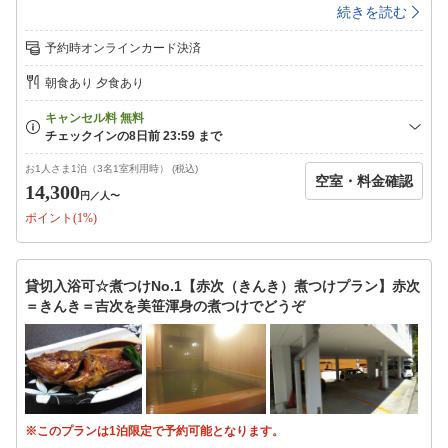
イン柔らかくて臭みのない超絶美味なお肉です！あっさりしゃぶしゃぶ又
続きを読む
はジューシーに陶板焼きで召し上がれ！※1グループ内は、同じ調理法と
させて頂きます※ご指定がない場合は、陶板焼きでご用意させて頂きます
予約時オンラインカード決済
その他お刺身、前菜、etc…好評の魚の煮つけも☆※たくさん食べたい！
という方には「スタンダードプラン＋福島牛追加」もオススメ◎＜温泉＞
朝食あり 夕食あり
チェックイン時に貸切時間をお選び頂きます18〜22時（60分間）※先着
順※15〜18時、22時〜8:30は男女別のご利用となります香りも湯質も柔
らかい湯本の硫黄泉小さいからこその新鮮な源泉100％で疲れがとれます
☆美笹のお風呂は…小さめ＆景観はございませんm(__)m＜朝食＞焼魚、
納豆、お新香…昔ながらの旅館の朝ご飯です＜お得なチケット＞フロント
お1人さま1泊（3名1室利用時） (税込)
空室・料金確認
にて販売※要予約（12-15時は旅館組合（湯本駅前）にて販売）ハワイア
14,300
円
／人〜
ンズ2day券アクアマリン割引入場券※エレベーター、エスカレーターは
ポイント(1%)
ございません※お食事は1Fお食事処にご用意させていただきます※小学生
は通常のお子様向け、幼児はお子様ランチとなります（福島牛はつきませ
ん）※布団なし幼児の布団持ち込みはご遠慮ください※子供(小学生含む)
用浴衣はございません※咳の出る方はマスクをご着用ください※18:00ま
貸切入浴可☆煮つけNo.1【赤次（きんき）煮つけプラン】赤次
でにご来館ください（18時を過ぎた場合、貸切入浴はご利用いただけませ
＝きんき＝吉次を美笹渾身の煮つけでどうぞ
ん）
※このプランは1泊限定で予約可能となります。