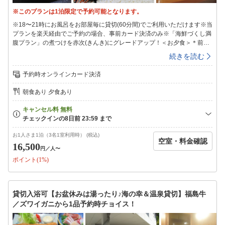
※このプランは1泊限定で予約可能となります。
※18〜21時にお風呂をお部屋毎に貸切(60分間)でご利用いただけます※当
プランを楽天経由でご予約の場合、事前カード決済のみ※「海鮮づくし満
腹プラン」の煮つけを赤次(きんき)にグレードアップ！＜お夕食＞＊前
菜、お刺身、煮もの、揚げもの…海の幸づくし、お腹いっぱい☆＊好評の
続きを読む
魚の煮つけを、脂ののった赤次(＝きんき＝吉次)でご用意！金目鯛ではご
ざいません＊食べ応え抜群！LittleBigエビフライ♪心のこもったお料理は、
予約時オンラインカード決済
多くのお客様にご好評頂いております＜温泉＞チェックイン時に貸切時間
をお選び頂きます18〜21時（60分間）※先着順※15〜18時、21時〜8:30
朝食あり 夕食あり
は男女別のご利用となります香りも湯質も柔らかい湯本の硫黄泉小さいか
らこその新鮮な源泉100％で疲れがとれます☆☆美笹のお風呂は…小さめ
＆景観はございませんm(__)m＜朝食＞焼魚、納豆、お新香…昔ながらの
旅館の朝ご飯です＜おトクなチケット＞フロントにて販売※要予約（12-
15時は旅館組合（湯本駅前）にて販売）ハワイアンズ2day券アクアマリ
お1人さま1泊（3名1室利用時） (税込)
空室・料金確認
ン割引入場券※エレベーター、エスカレーターはございません※お食事は
16,500
円
／人〜
1Fお食事処にご用意させていただきます※小学生は通常のお子様向け、幼
ポイント(1%)
児はお子様ランチとなります※布団なし幼児の布団持ち込みはご遠慮くだ
さい※子供(小学生含む)用浴衣はございません※咳の出る方はマスクの着
用をお願い致します※18:00までにご来館ください（18時を過ぎた場合、
貸切入浴をご利用頂けません）
貸切入浴可【お盆休みは湯ったり♪海の幸＆温泉貸切】福島牛
／ズワイガニから1品予約時チョイス！