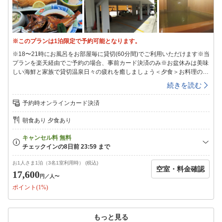
※このプランは1泊限定で予約可能となります。
※18〜21時にお風呂をお部屋毎に貸切(60分間)でご利用いただけます※当
プランを楽天経由でご予約の場合、事前カード決済のみ※お盆休みは美味
しい海鮮と家族で貸切温泉日々の疲れを癒しましょう＜夕食＞お料理のう
ち1品をカニ／福島牛50g陶板焼きからお選びください♪※備考欄へご指定
続きを読む
がない場合は当館お任せとなります※同じグループ内は、同じお料理とな
ります美笹自慢の魚の煮つけはかさごでどうぞ⇒銀ダラにグレードアップ
予約時オンラインカード決済
＋2，200円(税込)もオススメ☆LittleBigエビフライも欠かせません！お刺
身などなど…お腹いっぱい＜温泉＞チェックイン時に貸切時間をお選び頂
朝食あり 夕食あり
きます18〜21時（60分間）※先着順※3F貸切風呂もお選び頂けます(15〜
22時)※15〜18時、21時〜8:30は男女別のご利用となります香りも湯質も
柔らかい湯本の硫黄泉小さいからこその新鮮な源泉100％で疲れがとれま
す☆☆美笹のお風呂は…小さめ＆景観はございませんm(__)m＜観光＞ハ
ワイアンズ、アクアマリン、ほるる、塩屋崎灯台、白水阿弥陀堂（お堂は
お1人さま1泊（3名1室利用時） (税込)
空室・料金確認
お休み）アンモナイトセンター（自由研究に◎）＜お得なチケット＞フロ
17,600
円
／人〜
ントにて販売※要予約（12-15時は旅館組合（湯本駅前）にて販売）ハワ
ポイント(1%)
イアンズ2day券アクアマリン割引入場券※エレベーター、エスカレータ
ーはございません※お食事は1Fお食事処にご用意させていただきます※小
学生はお子様向け、幼児はお子様ランチとなります（牛などはつきませ
ん）※お子様用（小学生含む）の浴衣のご用意はございません※布団なし
もっと見る