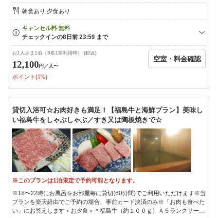
分間）※先着順※15〜18時、22時〜8:30は男女別のご利用となります香
朝食あり 夕食あり
りも湯質も柔らかい湯本の硫黄泉小さいからこその新鮮な源泉100％で疲
れがとれます☆☆美笹のお風呂は…小さめ＆景観はございませんm(__)m
＜朝食＞焼魚、納豆、お新香…昔ながらの旅館の朝ご飯です＜お得なチケ
ット＞フロントにて販売※要予約（12-15時は旅館組合（湯本駅前）にて
販売）ハワイアンズ2day券アクアマリン割引入場券※エレベーター、エ
お1人さま1泊（3名1室利用時） (税込)
空室・料金確認
スカレーターはございません※お食事は1Fお食事処にご用意させていただ
12,100
円
／人〜
きます※小学生は通常のお子様向け、幼児はお子様ランチとなります※布
ポイント(1%)
団なし幼児の布団持ち込みはご遠慮ください※子供(小学生含む)用浴衣は
ございません※咳の出る方はマスクをご着用ください※18時までにご来館
ください（18時を過ぎた場合、貸切入浴はご利用いただけません）
貸切入浴可☆お肉好きも満足！【福島牛と海鮮プラン】美味し
い福島牛をしゃぶしゃぶ／すき又は陶板焼きで☆
※このプランは1泊限定で予約可能となります。
※18〜22時にお風呂をお部屋毎に貸切(60分間)でご利用いただけます※当
プランを楽天経由でご予約の場合、事前カード決済のみ※「お肉も食べた
い」にお答えします＜お夕食＞＊福島牛（約１００ｇ）Ａ５ランクサーロ