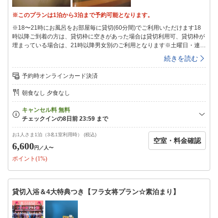
※このプランは1泊から3泊まで予約可能となります。
※18〜21時にお風呂をお部屋毎に貸切(60分間)でご利用いただけます18
時以降ご到着の方は、貸切枠に空きがあった場合は貸切利用可、貸切枠が
埋まっている場合は、21時以降男女別のご利用となります※土曜日・連休
のご宿泊は、飲食店が混みあう事が予想されます※当プランを楽天経由で
続きを読む
ご予約の場合、事前カード決済のみ※＜お風呂＞チェックイン時に貸切時
間をお選び頂きます18〜21時（60分間）※先着順※15〜18時、21時〜
予約時オンラインカード決済
8:30は男女別のご利用となります香りも湯質も柔らかい湯本の硫黄泉小さ
いからこその新鮮な源泉100％で疲れがとれます☆☆美笹のお風呂は…小
朝食なし 夕食なし
さめ＆景観はございませんm(__)m小さめ＆景観はございません＜おトク
なチケット＞ハワイアンズ2day券大人¥3510、小学生¥2390、幼児
¥18801日目出入り自由＆当日券よりも安価☆アクアマリン割引入場券大
人¥1650、小・中・高校生¥800フロントにて販売※要予約（12-15時は旅
館組合（湯本駅前）にて販売）※このプランにはお食事はつきません※エ
お1人さま1泊（3名1室利用時） (税込)
空室・料金確認
レベーター、エスカレーターはございません※布団なし幼児のお子様のお
6,600
円
／人〜
布団持ち込みはご遠慮ください※咳の出る方はマスクの着用をお願い致し
ポイント(1%)
ます※21:00までにご来館ください
貸切入浴＆4大特典つき【フラ女将プラン☆素泊まり】