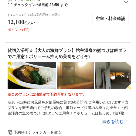
21時〜8:30は男女別のご利用となります香りも湯質も柔らかい湯本の硫黄
泉小さいからこその新鮮な源泉100％で疲れがとれます☆☆美笹のお風呂
は…小さめ＆景観はございませんm(__)m＜朝食＞焼魚、納豆、お新香…
お1人さま1泊（3名1室利用時） (税込)
空室・料金確認
昔ながらの旅館の朝ご飯です＜お得なチケット＞フロントにて販売※要予
12,100
円
／人〜
約（12-15時は旅館組合（湯本駅前）にて販売）ハワイアンズ2day券アク
ポイント(1%)
アマリン割引入場券※エレベーター、エスカレーターはございません※お
食事は1Fお食事処にご用意させていただきます※小学生はお子様向け、幼
児はお子様ランチとなります※子供(小学生含む)用浴衣はございません※
布団なし幼児の布団持ち込みはご遠慮ください※咳の出る方はマスクをご
貸切入浴可☆【大人の海鮮プラン】館主渾身の煮つけは銀ダラ
着用ください※18時までにご来館ください（18時を過ぎた場合、貸切入
でご用意！ボリューム控えめ美食をどうぞ♪
浴はご利用いただけません）
※このプランは1泊限定で予約可能となります。
※18〜22時にお風呂をお部屋毎に貸切(60分間)でご利用いただけます※当
プランを楽天経由でご予約の場合、事前カード決済のみ※＜お夕食＞＊館
主渾身の魚の煮つけは銀ダラでご用意！＊ボリュームは控えめ、揚げ物は
提供なし(or少量)※普通の量を召し上がる方は海鮮づくし満腹プランでど
続きを読む
うぞ程よく脂ののった銀ダラの旨味と館主が心をこめて注ぎ足しでつくる
甘口の濃厚な地絶妙な調和☆お刺身、前菜、etc…美味しい海の幸に舌鼓
予約時オンラインカード決済
☆彡＜温泉＞チェックイン時に貸切時間をお選び頂きます18〜22時（60