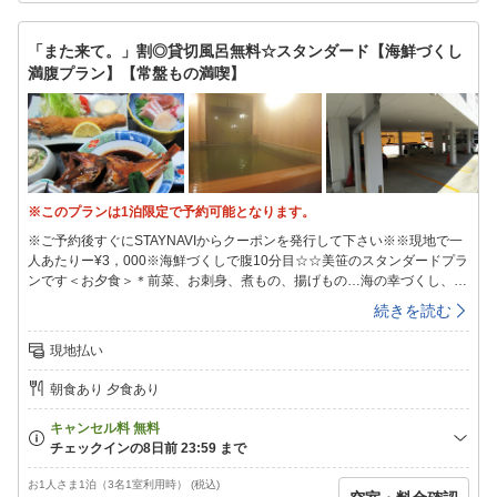
ざいません※朝食は1Fお食事処にご用意させていただきます※布団なし幼
児のお子様のお布団持ち込みはご遠慮ください※子供（小学生含む）用浴
「また来て。」割◎貸切風呂無料☆スタンダード【海鮮づくし
衣のご用意はございません※咳の出る方はマスクの着用をお願い致します
満腹プラン】【常盤もの満喫】
※21:00までにご来館ください
※このプランは1泊限定で予約可能となります。
※ご予約後すぐにSTAYNAVIからクーポンを発行して下さい※※現地で一
人あたりー¥3，000※海鮮づくしで腹10分目☆☆美笹のスタンダードプラ
ンです＜お夕食＞＊前菜、お刺身、煮もの、揚げもの…海の幸づくし、お
腹いっぱい☆＊好評の魚の煮つけも、もちろんご用意！＊食べ応え抜群！
続きを読む
LittleBigエビフライ♪心のこもったお料理は、多くのお客様にご好評いただ
いております。ご満足いただける自信があります！！！※※当館自慢の煮
現地払い
つけのグレードアップもオススメ銀ダラにグレードアップ＋￥2，
200（税込）赤次（＝キンキ、吉次≠キンメ）にグレードアップ＋￥4，
朝食あり 夕食あり
400（税込）※※ボリュームは控えめで！という方には「大人の海鮮プラ
ン」がお勧め＜温泉＞チェックイン時に貸切時間をお選び頂きます18〜
21時（60分間）※先着順※15〜18時、21時〜8:30は男女別のご利用とな
ります※3F貸切風呂もお選び頂けます(15〜22時)香りも湯質も柔らかい湯
本の硫黄泉小さいからこその新鮮な源泉100％で疲れがとれます☆☆美笹
お1人さま1泊（3名1室利用時） (税込)