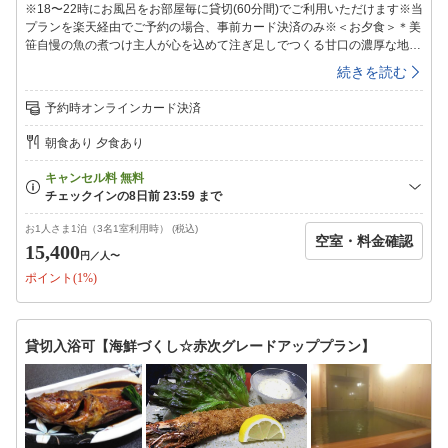
※18〜22時にお風呂をお部屋毎に貸切(60分間)でご利用いただけます※当
プランを楽天経由でご予約の場合、事前カード決済のみ※＜お夕食＞＊美
笹自慢の魚の煮つけ主人が心を込めて注ぎ足しでつくる甘口の濃厚な地
「THEKINGOF白身」＝赤次（あかじ）＝きんき＝吉次（≠キンメ）脂の
続きを読む
のった赤次との相性は最高です！是非一度、ご賞味ください！＊ボリュー
ムは若干？控えめ？？揚げ物は提供なし(or少量)※赤次が小さくありませ
予約時オンラインカード決済
んので、控えめ？といったところです※ボリューム控えないで！という方
には「海鮮づくし☆赤次グレードアップ」プランがオススメその他お刺
朝食あり 夕食あり
身、前菜、etc…美味しい海の幸に舌鼓☆彡＜温泉＞チェックイン時に貸
切時間をお選び頂きます18〜22時（60分間）※先着順※15〜18時、22
時〜8:30は男女別のご利用となります香りも湯質も柔らかい湯本の硫黄泉
小さいからこその新鮮な源泉100％で疲れがとれます☆☆美笹のお風呂
は…小さめ＆景観はございませんm(__)m＜朝食＞焼魚、納豆、お新香…
お1人さま1泊（3名1室利用時） (税込)
空室・料金確認
昔ながらの旅館の朝ご飯です＜お得なチケット＞フロントにて販売※要予
15,400
円
／人〜
約（12-15時は旅館組合（湯本駅前）にて販売）ハワイアンズ2day券アク
ポイント(1%)
アマリン割引入場券※エレベーター、エスカレーターはございません※お
食事は1Fお食事処にご用意させていただきます※小学生は通常のお子様向
け、幼児はお子様ランチです※布団なし幼児のお布団持込はご遠慮くださ
い※子供(小学生含む)浴衣はございません※咳の出る方はマスクをご着用
貸切入浴可【海鮮づくし☆赤次グレードアッププラン】
ください※18時までにご来館ください（18時を過ぎた場合、貸切入浴は
ご利用いただけません）