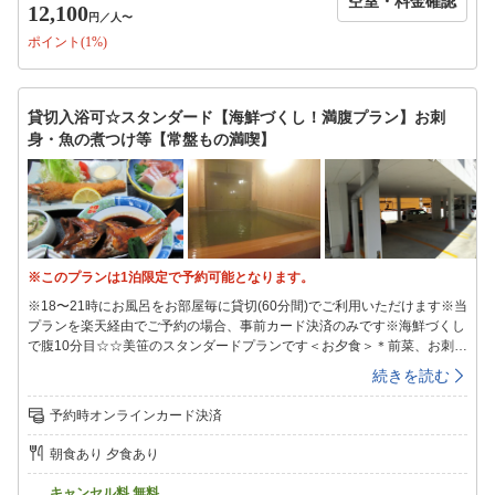
空室・料金確認
のお風呂は…小さめ＆景観はございませんm(__)m＜朝食＞焼魚、納豆、
12,100
円
／人〜
お新香…昔ながらの旅館の朝ご飯です＜お得なチケット＞※要予約フロン
ポイント(1%)
ト（12-15時は旅館組合（湯本駅前））にて販売ハワイアンズ2day券大人
¥3510小学生¥2390幼児¥1880アクアマリン割引入場券大人¥1650学生
¥800※エレベーター、エスカレーターはございません※お食事は1Fお食
事処にご用意させていただきます※小学生はお子様向け、幼児はお子様ラ
貸切入浴可☆スタンダード【海鮮づくし！満腹プラン】お刺
ンチとなります※布団なし幼児の布団持ち込みはご遠慮ください※咳の出
身・魚の煮つけ等【常盤もの満喫】
る方はマスクをご着用ください※18時までにご来館ください（18時を過
ぎた場合、貸切入浴はご利用いただけません）
※このプランは1泊限定で予約可能となります。
※18〜21時にお風呂をお部屋毎に貸切(60分間)でご利用いただけます※当
プランを楽天経由でご予約の場合、事前カード決済のみです※海鮮づくし
で腹10分目☆☆美笹のスタンダードプランです＜お夕食＞＊前菜、お刺
身、煮もの、揚げもの…海の幸づくし、お腹いっぱい☆＊好評の魚の煮つ
続きを読む
けも、もちろんご用意！＊食べ応え抜群！LittleBigエビフライ♪心のこもっ
たお料理は、多くのお客様にご好評いただいております。ご満足いただけ
予約時オンラインカード決済
る自信があります！！！※※当館自慢の煮つけのグレードアップもオスス
メ銀ダラにグレードアップ＋￥2，200（税込）※※ボリュームは控えめ
朝食あり 夕食あり
で！という方には「大人の海鮮プラン」がお勧め＜温泉＞チェックイン時
に貸切時間をお選び頂きます18〜21時（60分間）※先着順※15〜18時、