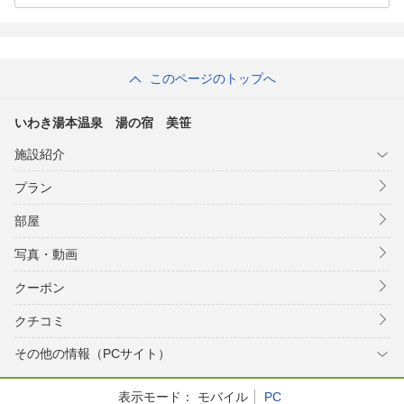
幼児の布団持ち込みはご遠慮ください※咳の出る方はマスクをご着用下さ
い※18:00までに御来館ください（18時を過ぎた場合、貸切入浴はご利用
いただけません）
このページのトップへ
いわき湯本温泉 湯の宿 美笹
施設紹介
プラン
部屋
写真・動画
クーポン
クチコミ
その他の情報（PCサイト）
表示モード：
モバイル
PC