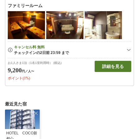
ファミリールーム
お1人さま1泊（1名1室利用時） (税込)
詳細を見る
9,200
円
／人〜
ポイント(1%)
最近見た宿
HOTEL COCO新
都心