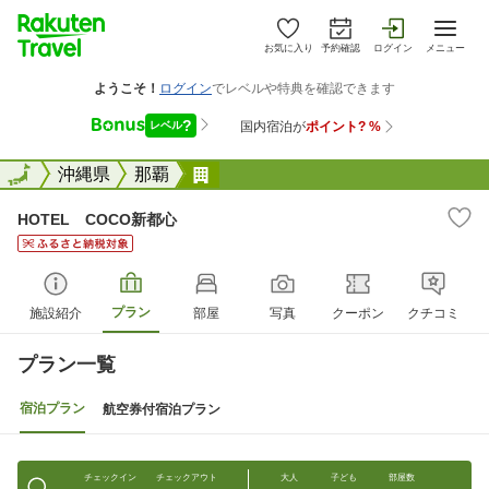
お気に入り
予約確認
ログイン
メニュー
全国
全国
沖縄県
那覇
HOTEL COCO新都心
HOTEL COCO新都心
プラン
施設紹介
部屋
写真
クーポン
クチコミ
プラン一覧
宿泊プラン
航空券付宿泊プラン
チェックイン
チェックアウト
大人
子ども
部屋数