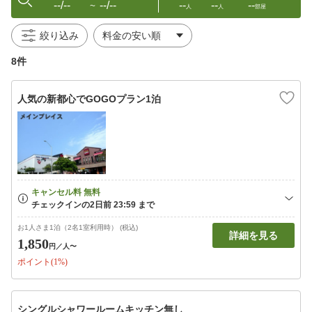
--/--
--/--
--
--
--
〜
人
人
部屋
絞り込み
8件
人気の新都心でGOGOプラン1泊
お1人さま1泊（2名1室利用時） (税込)
詳細を見る
1,850
円
／人〜
ポイント(1%)
シングルシャワールームキッチン無し