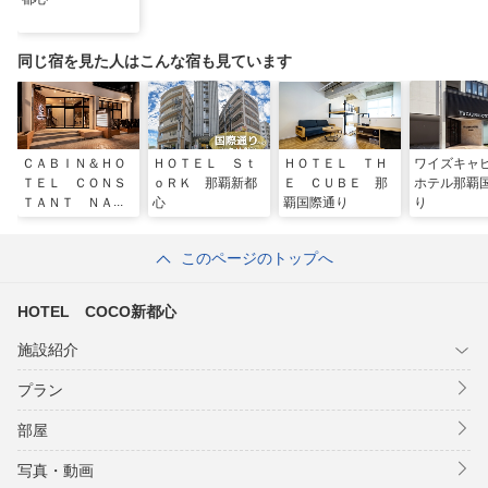
同じ宿を見た人はこんな宿も見ています
ＣＡＢＩＮ＆ＨＯ
ＨＯＴＥＬ Ｓｔ
ＨＯＴＥＬ ＴＨ
ワイズキャ
ＴＥＬ ＣＯＮＳ
ｏＲＫ 那覇新都
Ｅ ＣＵＢＥ 那
ホテル那覇
ＴＡＮＴ ＮＡＨ
心
覇国際通り
り
Ａ
このページのトップへ
HOTEL COCO新都心
施設紹介
プラン
部屋
写真・動画