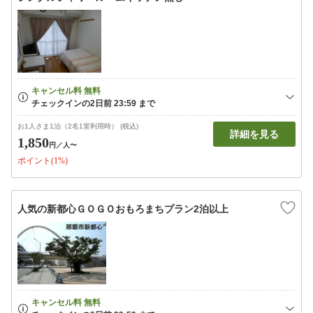
お1人さま1泊（2名1室利用時） (税込)
詳細を見る
1,850
円
／人〜
ポイント(1%)
人気の新都心ＧＯＧＯおもろまちプラン2泊以上