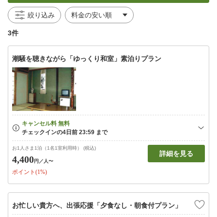
絞り込み
3件
潮騒を聴きながら「ゆっくり和室」素泊りプラン
お1人さま1泊（1名1室利用時） (税込)
詳細を見る
4,400
円
／人〜
ポイント(1%)
お忙しい貴方へ、出張応援「夕食なし・朝食付プラン」