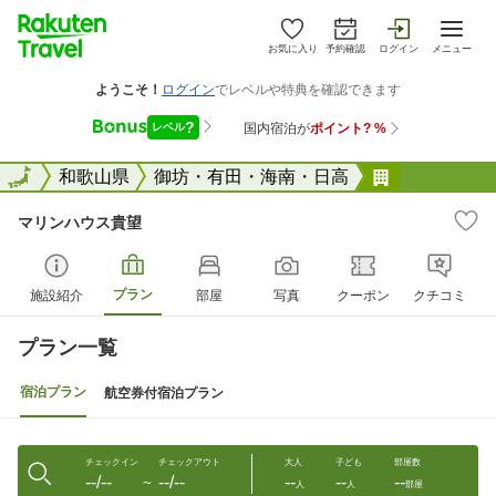
お気に入り
予約確認
ログイン
メニュー
全国
全国
和歌山県
御坊・有田・海南・日高
マリンハウ
マリンハウス貴望
プラン
施設紹介
部屋
写真
クーポン
クチコミ
プラン一覧
宿泊プラン
航空券付宿泊プラン
チェックイン
チェックアウト
大人
子ども
部屋数
--/--
--/--
--
--
--
〜
人
人
部屋