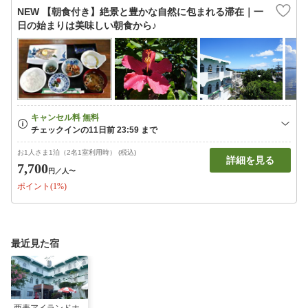
NEW 【朝食付き】絶景と豊かな自然に包まれる滞在｜一
日の始まりは美味しい朝食から♪
お1人さま1泊（2名1室利用時） (税込)
詳細を見る
7,700
円
／人〜
ポイント(1%)
最近見た宿