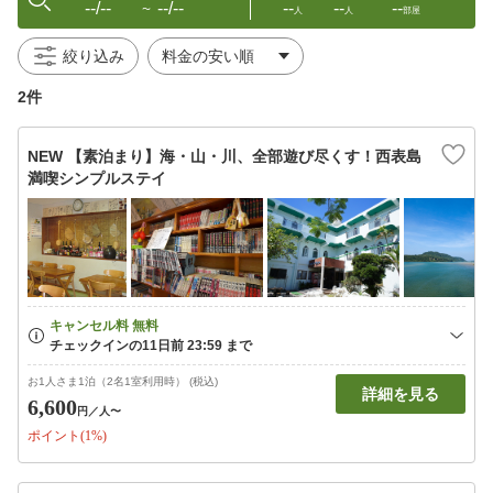
--/--
--/--
--
--
--
〜
人
人
部屋
絞り込み
2件
NEW 【素泊まり】海・山・川、全部遊び尽くす！西表島
満喫シンプルステイ
お1人さま1泊（2名1室利用時） (税込)
詳細を見る
6,600
円
／人〜
ポイント(1%)