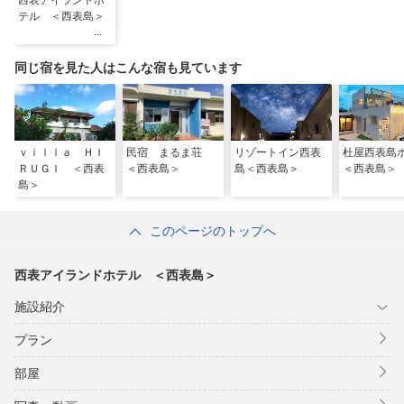
西表アイランドホ
テル ＜西表島＞
同じ宿を見た人はこんな宿も見ています
ｖｉｌｌａ ＨＩ
民宿 まるま荘
リゾートイン西表
杜屋西表島
ＲＵＧＩ ＜西表
＜西表島＞
島＜西表島＞
＜西表島＞
島＞
このページのトップへ
西表アイランドホテル ＜西表島＞
施設紹介
プラン
部屋