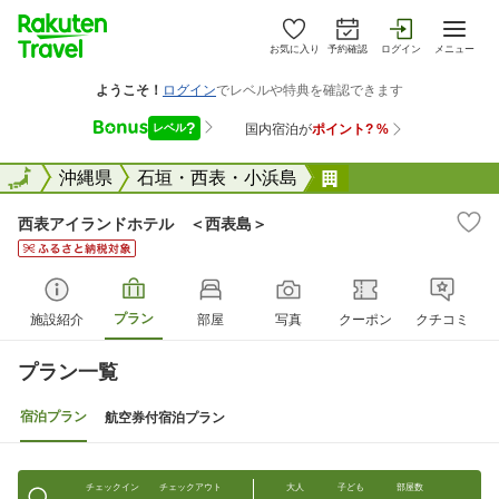
お気に入り
予約確認
ログイン
メニュー
全国
全国
沖縄県
石垣・西表・小浜島
西表アイランドホ
西表アイランドホテル ＜西表島＞
プラン
施設紹介
部屋
写真
クーポン
クチコミ
プラン一覧
宿泊プラン
航空券付宿泊プラン
チェックイン
チェックアウト
大人
子ども
部屋数