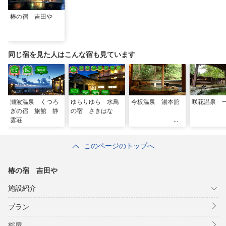
椿の宿 吉田や
同じ宿を見た人はこんな宿も見ています
瀬波温泉 くつろ
ゆらりゆら 水鳥
今板温泉 湯本舘
咲花温泉 
ぎの宿 旅館 静
の宿 さきはな
雲荘
このページのトップへ
椿の宿 吉田や
施設紹介
プラン
部屋