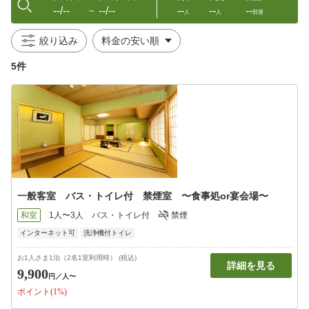
--/--
--/--
--
--
--
〜
人
人
部屋
絞り込み
5件
一般客室 バス・トイレ付 禁煙室 〜食事処or宴会場〜
和室
1人〜3人
バス・トイレ付
禁煙
インターネット可
洗浄機付トイレ
お1人さま1泊（2名1室利用時） (税込)
詳細を見る
9,900
円
／人〜
ポイント(1%)