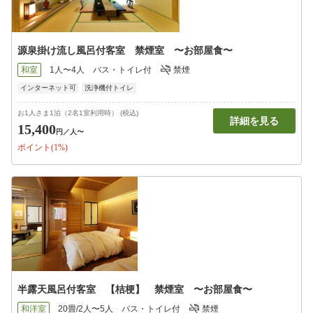
源泉掛け流し風呂付客室 禁煙室 〜お部屋食〜
和室
1人〜4人
バス・トイレ付
禁煙
インターネット可
洗浄機付トイレ
お1人さま1泊（2名1室利用時） (税込)
詳細を見る
15,400
円
／人〜
ポイント(1%)
半露天風呂付客室 【桔梗】 禁煙室 〜お部屋食〜
和洋室
20畳/2人〜5人
バス・トイレ付
禁煙