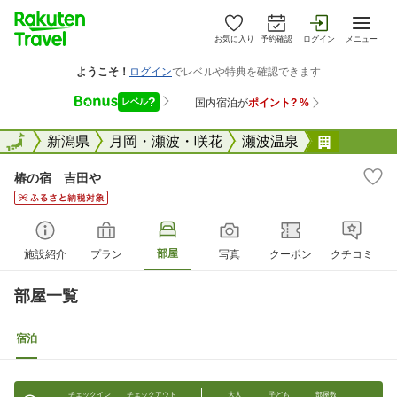
お気に入り
予約確認
ログイン
メニュー
全国
全国
新潟県
月岡・瀬波・咲花
瀬波温泉
椿の宿 
椿の宿 吉田や
部屋
施設紹介
プラン
写真
クーポン
クチコミ
部屋一覧
宿泊
チェックイン
チェックアウト
大人
子ども
部屋数