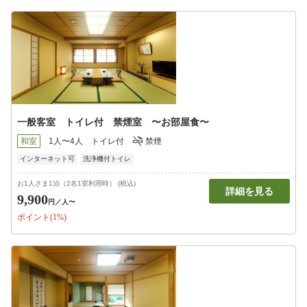
一般客室 トイレ付 禁煙室 〜お部屋食〜
和室
1人〜4人
トイレ付
禁煙
インターネット可
洗浄機付トイレ
お1人さま1泊（2名1室利用時） (税込)
詳細を見る
9,900
円
／人〜
ポイント(1%)