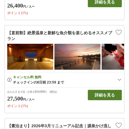
詳細を見る
26,400
円
／人〜
ポイント(1%)
【直前割】絶景温泉と新鮮な魚介類を楽しめるオススメプ
ラン
お1人さま1泊（2名1室利用時） (税込)
詳細を見る
27,500
円
／人〜
ポイント(1%)
【素泊まり】2026年3月リニューアル記念｜源泉かけ流し