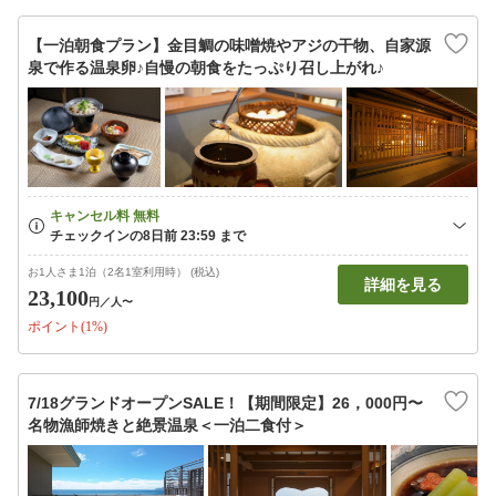
【一泊朝食プラン】金目鯛の味噌焼やアジの干物、自家源
泉で作る温泉卵♪自慢の朝食をたっぷり召し上がれ♪
お1人さま1泊（2名1室利用時） (税込)
詳細を見る
23,100
円
／人〜
ポイント(1%)
7/18グランドオープンSALE！【期間限定】26，000円〜
名物漁師焼きと絶景温泉＜一泊二食付＞