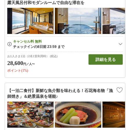
露天風呂付和モダンルームで自由な滞在を
お1人さま1泊（2名1室利用時） (税込)
詳細を見る
28,600
円
／人〜
ポイント(1%)
【一泊二食付】新鮮な魚介類を味わえる！石花海名物「漁
師焼き」＆絶景温泉を堪能♪