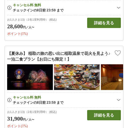
お1人さま1泊（2名1室利用時） (税込)
詳細を見る
28,600
円
／人〜
ポイント(1%)
【夏休み】 稲取の旅の思い出に稲取温泉で花火を見よう♪
一泊二食プラン【お日にち限定！】
お1人さま1泊（2名1室利用時） (税込)
詳細を見る
31,900
円
／人〜
ポイント(1%)