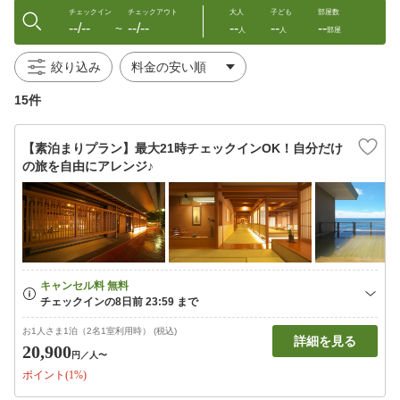
チェックイン
チェックアウト
大人
子ども
部屋数
--/--
--/--
--
--
--
〜
人
人
部屋
絞り込み
15件
【素泊まりプラン】最大21時チェックインOK！自分だけ
の旅を自由にアレンジ♪
お1人さま1泊（2名1室利用時） (税込)
詳細を見る
20,900
円
／人〜
ポイント(1%)