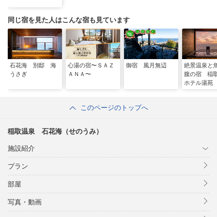
同じ宿を見た人はこんな宿も見ています
石花海 別邸 海
心湯の宿〜ＳＡＺ
御宿 風月無辺
絶景温泉と
うさぎ
ＡＮＡ〜
腹の宿 稲
ホテル湯苑
このページのトップへ
稲取温泉 石花海（せのうみ）
施設紹介
プラン
部屋
写真・動画