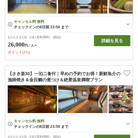
お1人さま1泊（2名1室利用時） (税込)
詳細を見る
26,000
円
／人〜
ポイント(1%)
【さき楽30】一泊二食付｜早めの予約でお得！新鮮魚介の
漁師焼き＆金目鯛の煮つけ＆絶景温泉満喫プラン
お1人さま1泊（2名1室利用時） (税込)