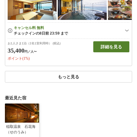
お1人さま1泊（2名1室利用時） (税込)
詳細を見る
35,400
円
／人〜
ポイント(1%)
もっと見る
最近見た宿
稲取温泉 石花海
（せのうみ）