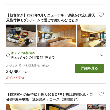
【朝食付き】2026年3月リニューアル｜源泉かけ流し露天
風呂付和モダンルームで過ごす癒しのひととき
お1人さま1泊（2名1室利用時） (税込)
詳細を見る
33,000
円
／人〜
ポイント(1%)
【特別室への招待状】最大50％OFF！初回滞在記念・ご
優待×海幸堪能「漁師焼き」コース【期間限定】