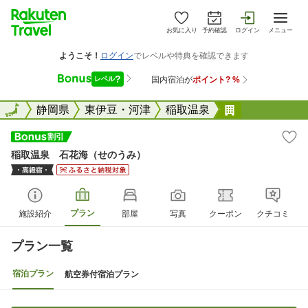
お気に入り
予約確認
ログイン
メニュー
全国
全国
静岡県
東伊豆・河津
稲取温泉
稲取温泉 石
稲取温泉 石花海（せのうみ）
プラン
施設紹介
部屋
写真
クーポン
クチコミ
プラン一覧
宿泊プラン
航空券付宿泊プラン