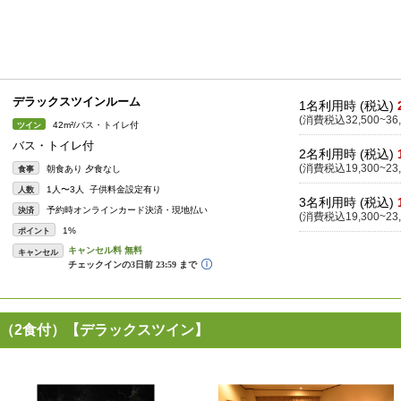
デラックスツインルーム
1名利用時 (税込)
(消費税込32,500~36,
42m²/バス・トイレ付
ツイン
バス・トイレ付
2名利用時 (税込)
(消費税込19,300~23,
朝食あり 夕食なし
食事
1人〜3人 子供料金設定有り
人数
3名利用時 (税込)
予約時オンラインカード決済・現地払い
決済
(消費税込19,300~23,
1%
ポイント
キャンセル
ン（2食付）【デラックスツイン】