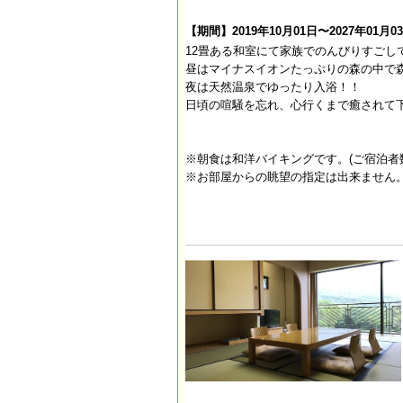
【期間】2019年10月01日〜2027年01月0
12畳ある和室にて家族でのんびりすごし
昼はマイナスイオンたっぷりの森の中で
夜は天然温泉でゆったり入浴！！
日頃の喧騒を忘れ、心行くまで癒されて
※朝食は和洋バイキングです。(ご宿泊
※お部屋からの眺望の指定は出来ません