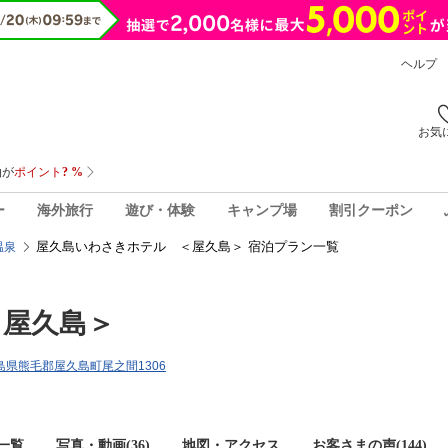
ヘルプ
お気
ー
海外旅行
遊び・体験
キャンプ場
割引クーポン
屋久島いわさきホテル ＜屋久島＞ 宿泊プラン一覧
温泉
＜屋久島＞
鹿児島県熊毛郡屋久島町尾之間1306
一覧
写真・動画(36)
地図・アクセス
お客さまの声(
144
)