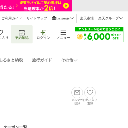
ご利用ガイド
サイトマップ
Language
楽天市場
楽天グループ
に入り
予約確認
ログイン
メニュー
ふるさと納税
旅行ガイド
その他
メルマガ
お気に入り
登録
追加
クーポン一覧