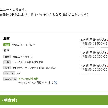
メニューとなります。
宿泊者数の状況により、和洋バイキングとなる場合がございます）
。
和室
1名利用時 (税込)
(消費税込38,500~42,
12畳/バス・トイレ付
和室
和室
2名利用時 (税込)
(消費税込25,300~29,
朝食あり 夕食あり
食事
1人〜3人 子供料金設定有り
人数
3名利用時 (税込)
予約時オンラインカード決済・現地払い
決済
(消費税込25,300~29,
1%
ポイント
キャンセル
（朝食付）