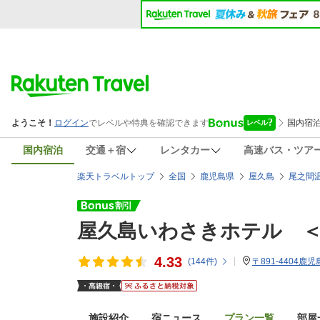
国内宿泊
交通＋宿
レンタカー
高速バス・ツア
楽天トラベルトップ
全国
鹿児島県
屋久島
尾之間
屋久島いわさきホテル 
4.33
(
144
件)
〒891-4404
施設紹介
宿ニュース
プラン一覧
部屋