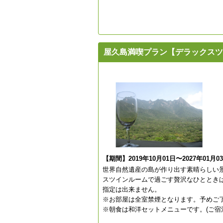
屋久島満喫プラン【デラックスツ
【期間】2019年10月01日〜2027年01月0
世界自然遺産の島が作り出す素晴らしい景
スツインルームで過ごす贅沢なひととき
指定は出来ません。
※お部屋は全室禁煙となります。予めご
※朝食は和洋セットメニューです。(ご