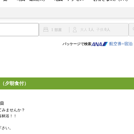
1
0
1
大人
子供
航空券+宿泊
パッケージで検索
（夕朝食付）
3日
てみませんか？
森林浴！！
下さい。