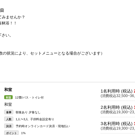
3日
てみませんか？
森林浴！！
下さい。
者数の状況により、セットメニューとなる場合がございます）
。
和室
1名利用時 (税込)
(消費税込32,500~36,
12畳/バス・トイレ付
和室
和室
2名利用時 (税込)
(消費税込19,300~23,
朝食あり 夕食なし
食事
1人〜3人 子供料金設定有り
人数
3名利用時 (税込)
予約時オンラインカード決済・現地払い
決済
(消費税込19,300~23,
1%
ポイント