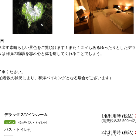
3日
り出す素晴らしい景色をご覧頂けます！また４２㎡もあるゆったりとしたデラ
きは日頃の喧騒を忘れ心と体を癒してくれることでしょう。
。
了承ください。
宿泊者数の状況により、和洋バイキングとなる場合がございます）
デラックスツインルーム
1名利用時 (税込)
(消費税込38,500~42,
42m²/バス・トイレ付
ツイン
バス・トイレ付
2名利用時 (税込)