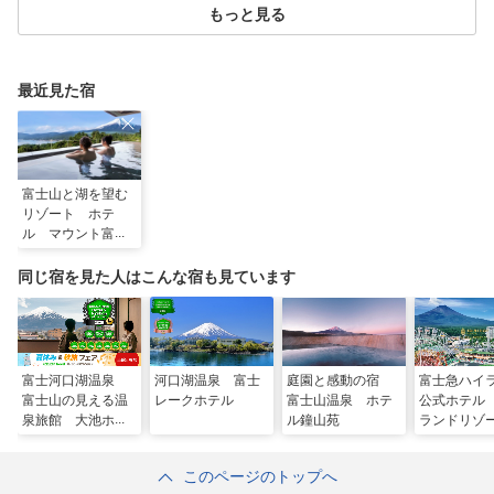
もっと見る
最近見た宿
富士山と湖を望む
リゾート ホテ
ル マウント富士
同じ宿を見た人はこんな宿も見ています
富士河口湖温泉
河口湖温泉 富士
庭園と感動の宿
富士急ハイ
富士山の見える温
レークホテル
富士山温泉 ホテ
公式ホテル
泉旅館 大池ホテ
ル鐘山苑
ランドリ
ル
ホテル＆ス
このページのトップへ