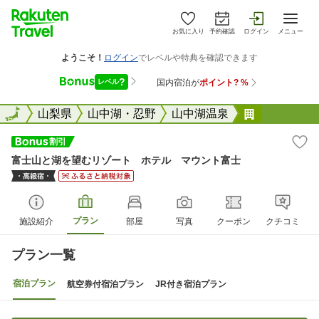
お気に入り
予約確認
ログイン
メニュー
全国
全国
山梨県
山中湖・忍野
山中湖温泉
富士山と湖
富士山と湖を望むリゾート ホテル マウント富士
プラン
施設紹介
部屋
写真
クーポン
クチコミ
プラン一覧
宿泊プラン
航空券付宿泊プラン
JR付き宿泊プラン