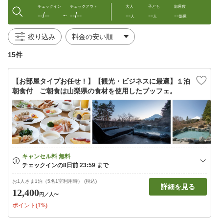
チェックイン
チェックアウト
大人
子ども
部屋数
--/--
--/--
--
--
--
〜
人
人
部屋
絞り込み
15件
【お部屋タイプお任せ！】【観光・ビジネスに最適】１泊
朝食付 ご朝食は山梨県の食材を使用したブッフェ。
お1人さま1泊（5名1室利用時） (税込)
詳細を見る
12,400
円
／人〜
ポイント(1%)