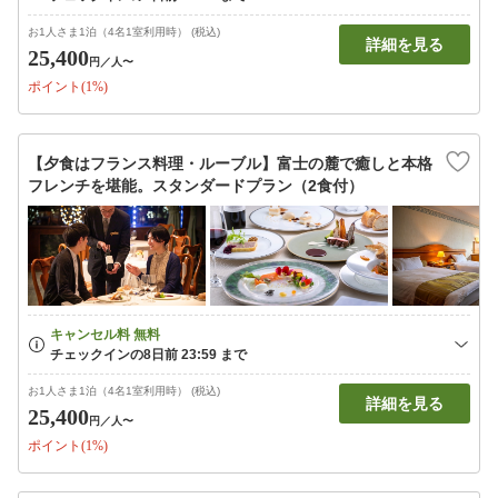
お1人さま1泊（4名1室利用時） (税込)
詳細を見る
25,400
円
／人〜
ポイント(1%)
【夕食はフランス料理・ルーブル】富士の麓で癒しと本格
フレンチを堪能。スタンダードプラン（2食付）
お1人さま1泊（4名1室利用時） (税込)
詳細を見る
25,400
円
／人〜
ポイント(1%)