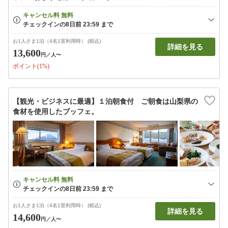
お1人さま1泊（4名1室利用時） (税込)
詳細を見る
13,600
円
／人〜
ポイント(1%)
【観光・ビジネスに最適】１泊朝食付 ご朝食は山梨県の
食材を使用したブッフェ。
お1人さま1泊（4名1室利用時） (税込)
詳細を見る
14,600
円
／人〜