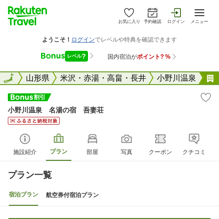
お気に入り
予約確認
ログイン
メニュー
全国
全国
山形県
米沢・赤湯・高畠・長井
小野川温泉
小野川温泉 名湯の宿 吾妻荘
プラン
施設紹介
部屋
写真
クーポン
クチコミ
プラン一覧
宿泊プラン
航空券付宿泊プラン