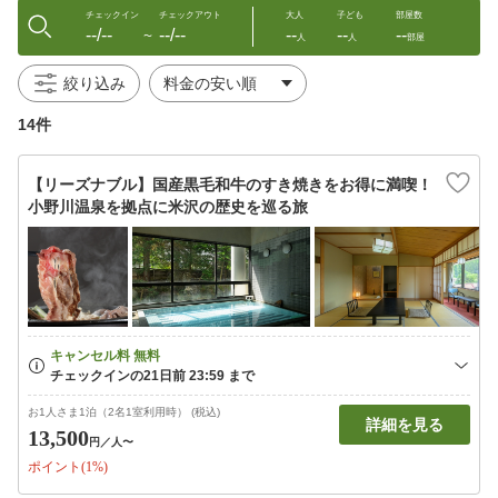
チェックイン
チェックアウト
大人
子ども
部屋数
--/--
--/--
--
--
--
〜
人
人
部屋
絞り込み
14件
【リーズナブル】国産黒毛和牛のすき焼きをお得に満喫！
小野川温泉を拠点に米沢の歴史を巡る旅
お1人さま1泊（2名1室利用時） (税込)
詳細を見る
13,500
円
／人〜
ポイント(1%)