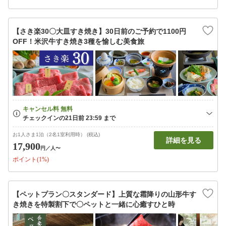
【さき楽30〇大皿すき焼き】30日前のご予約で1100円
OFF！米沢牛すき焼き3種を愉しむ美食旅
お1人さま1泊（2名1室利用時） (税込)
詳細を見る
17,900
円
／人〜
ポイント(1%)
【ペットプラン〇スタンダード】上質な霜降りの山形牛す
き焼きを特製割下で〇ペットと一緒に心癒すひと時