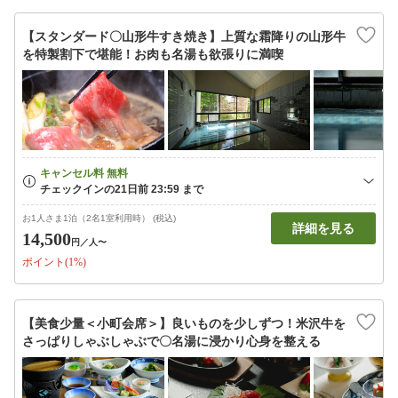
【スタンダード〇山形牛すき焼き】上質な霜降りの山形牛
を特製割下で堪能！お肉も名湯も欲張りに満喫
お1人さま1泊（2名1室利用時） (税込)
詳細を見る
14,500
円
／人〜
ポイント(1%)
【美食少量＜小町会席＞】良いものを少しずつ！米沢牛を
さっぱりしゃぶしゃぶで〇名湯に浸かり心身を整える