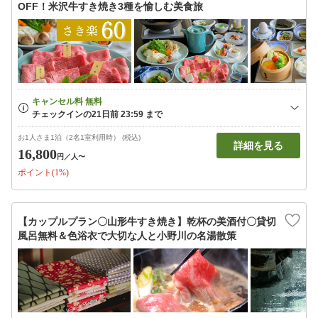
OFF！米沢牛すき焼き3種を愉しむ美食旅
お1人さま1泊（2名1室利用時） (税込)
詳細を見る
16,800
円
／人〜
ポイント(1%)
【カップルプラン〇山形牛すき焼き】乾杯の美酒付〇貸切
風呂無料＆色浴衣で大切な人と小野川の名湯散策