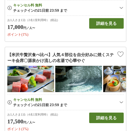
お1人さま1泊（2名1室利用時） (税込)
詳細を見る
17,000
円
／人〜
ポイント(1%)
【米沢牛贅沢食べ比べ】人気４部位を自分好みに焼くステ
ーキ会席〇源泉かけ流しの名湯で心華やぐ
お1人さま1泊（4名1室利用時） (税込)
詳細を見る
17,500
円
／人〜
ポイント(1%)