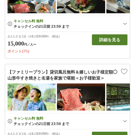
お1人さま1泊（3名1室利用時） (税込)
詳細を見る
15,000
円
／人〜
ポイント(1%)
【ファミリープラン】貸切風呂無料＆嬉しいお子様定額◯
山形牛すき焼きと名湯を家族で堪能＜お子様歓迎＞
お1人さま1泊（4名1室利用時） (税込)