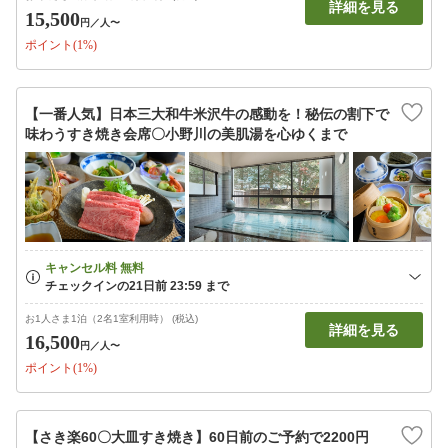
詳細を見る
15,500
円
／人〜
ポイント(1%)
【一番人気】日本三大和牛米沢牛の感動を！秘伝の割下で
味わうすき焼き会席〇小野川の美肌湯を心ゆくまで
お1人さま1泊（2名1室利用時） (税込)
詳細を見る
16,500
円
／人〜
ポイント(1%)
【さき楽60〇大皿すき焼き】60日前のご予約で2200円