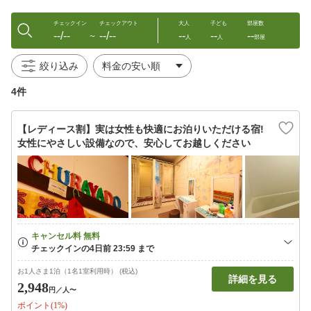
チェックイン
チェックアウト
大人
子ども
部屋数
--/--
--/--
--
--
--
〜
人
人
部屋
絞り込み
4件
【レディース割】実は女性も快適にお泊りいただける宿!
女性にやさしい設備なので、安心してお越しください
お1人さま1泊（1名1室利用時） (税込)
詳細を見る
2,948
円
／人〜
ポイント(1%)