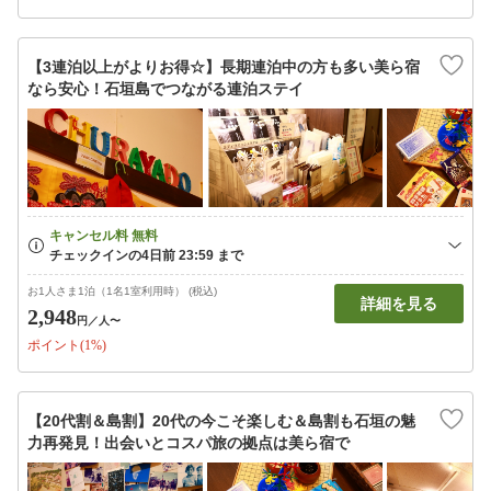
【3連泊以上がよりお得☆】長期連泊中の方も多い美ら宿
なら安心！石垣島でつながる連泊ステイ
お1人さま1泊（1名1室利用時） (税込)
詳細を見る
2,948
円
／人〜
ポイント(1%)
【20代割＆島割】20代の今こそ楽しむ＆島割も石垣の魅
力再発見！出会いとコスパ旅の拠点は美ら宿で