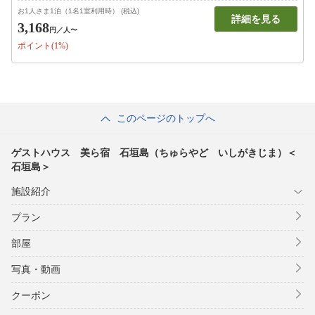
お1人さま1泊（1名1室利用時） (税込)
詳細を見る
3,168
円
／人〜
ポイント(1%)
このページのトップへ
ゲストハウス 美ら宿 石垣島（ちゅらやど いしがきじま）＜
石垣島＞
施設紹介
プラン
部屋
写真・動画
クーポン