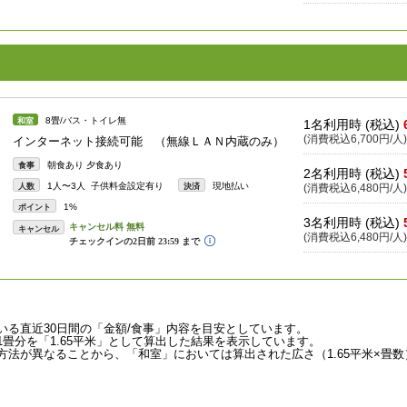
8畳/バス・トイレ無
和室
1名利用時 (税込)
(消費税込6,700円/人)
インターネット接続可能 （無線ＬＡＮ内蔵のみ）
朝食あり 夕食あり
食事
2名利用時 (税込)
1人〜3人 子供料金設定有り
現地払い
人数
決済
(消費税込6,480円/人)
1%
ポイント
3名利用時 (税込)
キャンセル
(消費税込6,480円/人)
いる直近30日間の「金額/食事」内容を目安としています。
畳分を「1.65平米」として算出した結果を表示しています。
法が異なることから、「和室」においては算出された広さ（1.65平米×畳数