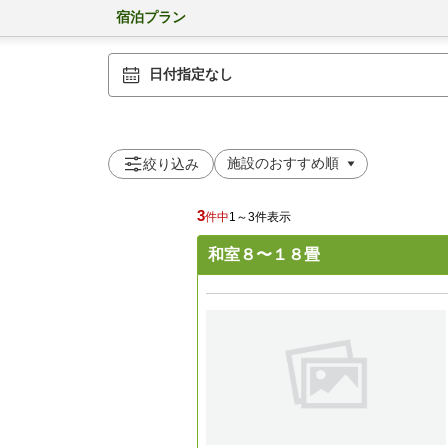
宿泊プラン
日付指定なし
絞り込み
3
件中
1～3件表示
和室８〜１８畳