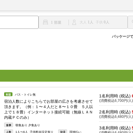
1
0
1
大人
子供
パッケージ
バス・トイレ無
和室
1名利用時 (税込)
(消費税込6,700円/人)
宿泊人数によりこちらでお部屋の広さを考慮させて
頂きます。（例：１〜４人だと８〜１０畳 ５人以
2名利用時 (税込)
上で１８畳）インターネット接続可能（無線ＬＡＮ
(消費税込6,480円/人)
内蔵ＰＣのみ）
朝食あり 夕食あり
食事
3名利用時 (税込)
1人〜6人 子供料金設定有り
現地払い
人数
決済
(消費税込6,480円/人)