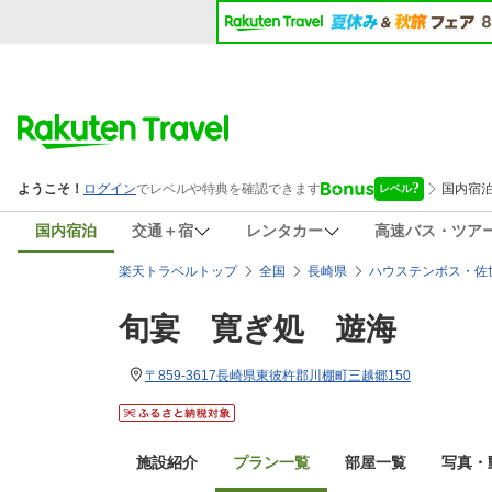
国内宿泊
交通＋宿
レンタカー
高速バス・ツア
楽天トラベルトップ
全国
長崎県
ハウステンボス・佐
旬宴 寛ぎ処 遊海
〒859-3617長崎県東彼杵郡川棚町三越郷150
施設紹介
プラン一覧
部屋一覧
写真・動