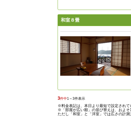
和室８畳
3
件中
1～3件表示
※料金表記は、本日より最短で設定されて
※「部屋が広い順」の並び替えは、およそ1
ただし「和室」と「洋室」では広さの計測方