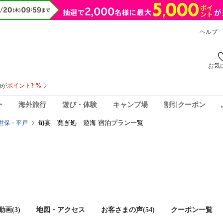
ヘルプ
お気
ー
海外旅行
遊び・体験
キャンプ場
割引クーポン
旬宴 寛ぎ処 遊海 宿泊プラン一覧
世保・平戸
画(3)
地図・アクセス
お客さまの声(
54
)
クーポン一覧