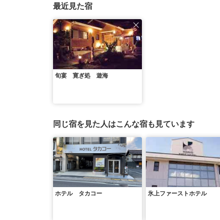
最近見た宿
旬宴 寛ぎ処 遊海
同じ宿を見た人はこんな宿も見ています
ホテル タカコー
氷上ファーストホテル