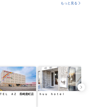
もっと見る
ＴＥＬ ＡＺ 長崎鹿町店
ｈｕｕ ｈｏｔｅｌ
スマイルホテル佐