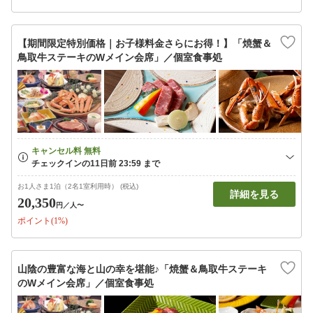
【期間限定特別価格｜お子様料金さらにお得！】「焼蟹＆
鳥取牛ステーキのWメイン会席」／個室食事処
お1人さま1泊（2名1室利用時） (税込)
詳細を見る
20,350
円
／人〜
ポイント(1%)
山陰の豊富な海と山の幸を堪能♪「焼蟹＆鳥取牛ステーキ
のWメイン会席」／個室食事処