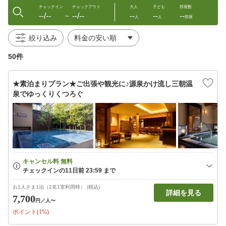
チェックイン
チェックアウト
大人
子ども
部屋数
--/--
--/--
--
--
--
〜
人
人
部屋
絞り込み
50件
★素泊まりプラン★ご出張や観光に♪源泉かけ流し三朝温
泉でゆっくりくつろぐ
お1人さま1泊（2名1室利用時） (税込)
詳細を見る
7,700
円
／人〜
ポイント(1%)