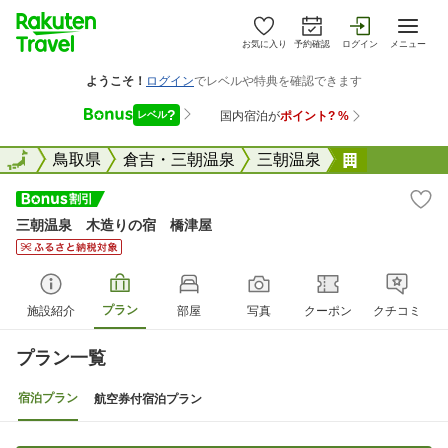
お気に入り
予約確認
ログイン
メニュー
全国
全国
鳥取県
倉吉・三朝温泉
三朝温泉
三朝温泉 
三朝温泉 木造りの宿 橋津屋
プラン
施設紹介
部屋
写真
クーポン
クチコミ
プラン一覧
宿泊プラン
航空券付宿泊プラン