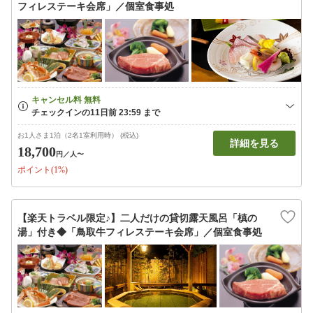
フィレステーキ会席」／個室食事処
お1人さま1泊（2名1室利用時） (税込)
詳細を見る
18,700
円
／人〜
ポイント(1%)
【楽天トラベル限定♪】二人だけの貸切露天風呂「槙の
湯」付き◆「鳥取牛フィレステーキ会席」／個室食事処