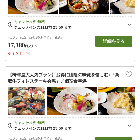
お1人さま1泊（2名1室利用時） (税込)
詳細を見る
17,380
円
／人〜
ポイント(1%)
【橋津屋大人気プラン】お得に山陰の味覚を愉しむ♪「鳥
取牛フィレステーキ会席」／個室食事処
お1人さま1泊（2名1室利用時） (税込)