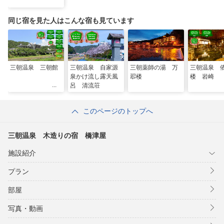
同じ宿を見た人はこんな宿も見ています
三朝温泉 三朝館
三朝温泉 自家源
三朝薬師の湯 万
三朝温泉 
泉かけ流し露天風
翆楼
楼 岩崎
呂 清流荘
このページのトップへ
三朝温泉 木造りの宿 橋津屋
施設紹介
プラン
部屋
写真・動画