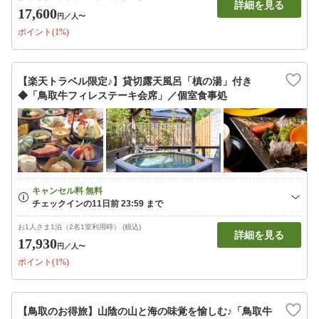
詳細を見る
17,600
円
／人〜
ポイント(1%)
【楽天トラベル限定♪】貸切露天風呂「槙の湯」付き
◆「鳥取牛フィレステーキ会席」／個室食事処
お1人さま1泊（2名1室利用時） (税込)
詳細を見る
17,930
円
／人〜
ポイント(1%)
【鳥取のお得旅】山陰の山と海の味覚を愉しむ♪「鳥取牛