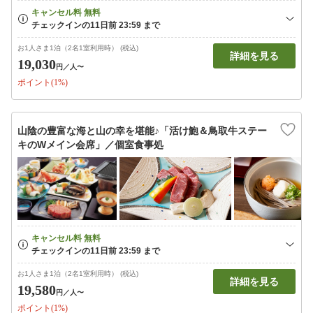
お1人さま1泊（2名1室利用時） (税込)
詳細を見る
19,030
円
／人〜
ポイント(1%)
山陰の豊富な海と山の幸を堪能♪「活け鮑＆鳥取牛ステー
キのWメイン会席」／個室食事処
お1人さま1泊（2名1室利用時） (税込)
詳細を見る
19,580
円
／人〜
ポイント(1%)