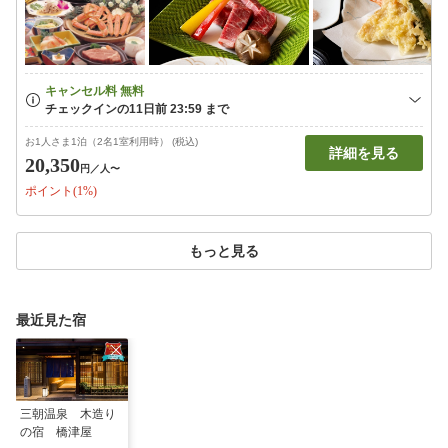
お1人さま1泊（2名1室利用時） (税込)
詳細を見る
20,350
円
／人〜
ポイント(1%)
もっと見る
最近見た宿
三朝温泉 木造り
の宿 橋津屋