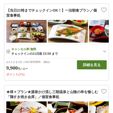
【当日21時までチェックインOK！】一泊朝食プラン／個
室食事処
お1人さま1泊（2名1室利用時） (税込)
詳細を見る
9,900
円
／人〜
ポイント(1%)
★得々プラン★源泉かけ流し三朝温泉と山陰の幸を愉しむ
「鶏すき焼き会席」／個室食事処