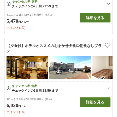
お1人さま1泊（2名1室利用時） (税込)
詳細を見る
5,470
円
／人〜
ポイント(1%)
【夕食付】ホテルオススメのおまかせ夕食◎朝食なしプラ
ン
お1人さま1泊（2名1室利用時） (税込)
詳細を見る
6,020
円
／人〜
ポイント(1%)