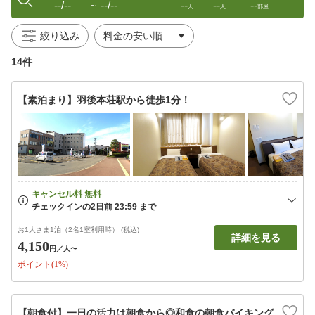
--/--
--/--
--
--
--
〜
人
人
部屋
絞り込み
14件
【素泊まり】羽後本荘駅から徒歩1分！
お1人さま1泊（2名1室利用時） (税込)
詳細を見る
4,150
円
／人〜
ポイント(1%)
【朝食付】一日の活力は朝食から◎和食の朝食バイキング