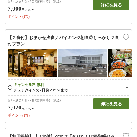
お1人さま1泊（2名1室利用時） (税込)
詳細を見る
7,000
円
／人〜
ポイント(1%)
【２食付】おまかせ夕食／バイキング朝食◎しっかり２食
付プラン
お1人さま1泊（2名1室利用時） (税込)
詳細を見る
7,020
円
／人〜
ポイント(1%)
【秋田得旅】【２食付】夕食は「きりたんぽ鍋御膳セッ