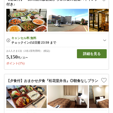
付き♪
お1人さま1泊（2名1室利用時） (税込)
詳細を見る
5,150
円
／人〜
ポイント(1%)
【夕食付】おまかせ夕食『松花堂弁当』◎朝食なしプラン