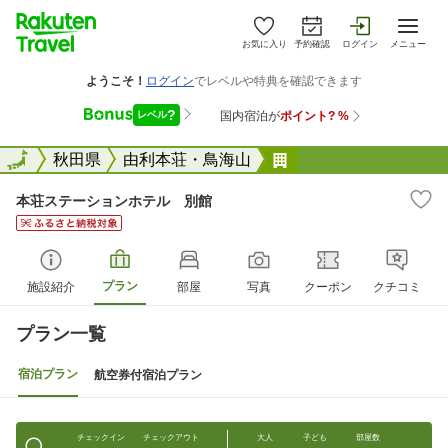
お気に入り
予約確認
ログイン
メニュー
全国
全国
秋田県
由利本荘・鳥海山
本荘ステーションホ
本荘ステーションホテル 別館
プラン
施設紹介
部屋
写真
クーポン
クチコミ
プラン一覧
宿泊プラン
航空券付宿泊プラン
チェックイン
チェックアウト
大人
子ども
部屋数