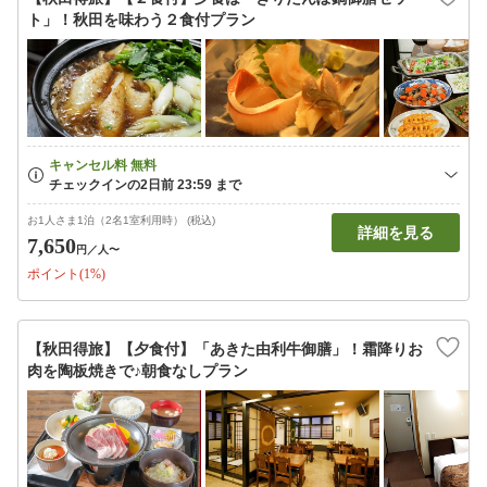
ト」！秋田を味わう２食付プラン
お1人さま1泊（2名1室利用時） (税込)
詳細を見る
7,650
円
／人〜
ポイント(1%)
【秋田得旅】【夕食付】「あきた由利牛御膳」！霜降りお
肉を陶板焼きで♪朝食なしプラン