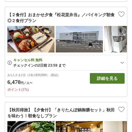
【２食付】おまかせ夕食『松花堂弁当』／バイキング朝食
◎２食付プラン
お1人さま1泊（2名1室利用時） (税込)
詳細を見る
6,470
円
／人〜
ポイント(1%)
【秋田得旅】【夕食付】「きりたんぽ鍋御膳セット」秋田
を味わう！朝食なしプラン