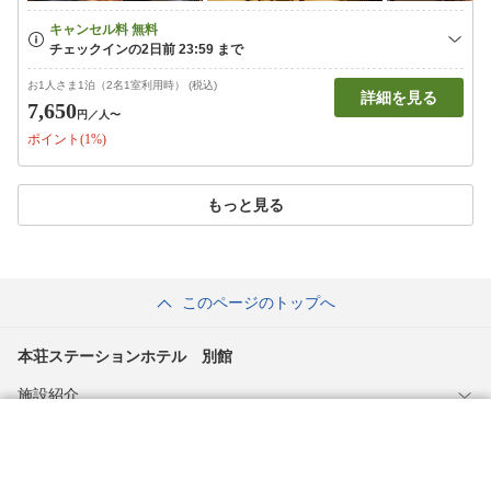
お1人さま1泊（2名1室利用時） (税込)
詳細を見る
7,650
円
／人〜
ポイント(1%)
もっと見る
このページのトップへ
本荘ステーションホテル 別館
施設紹介
宿泊日程・人数条件
絞り込み
プラン
食事
部屋