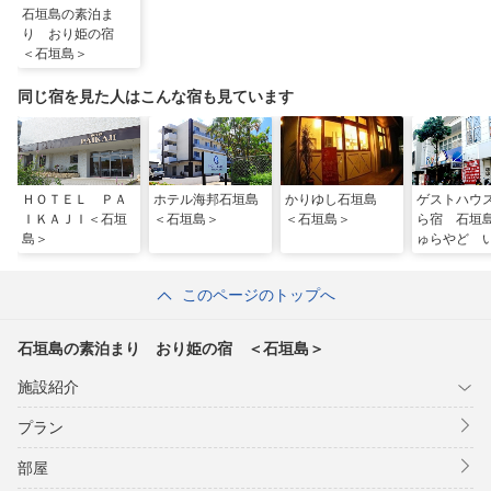
石垣島の素泊ま
り おり姫の宿
＜石垣島＞
同じ宿を見た人はこんな宿も見ています
ＨＯＴＥＬ ＰＡ
ホテル海邦石垣島
かりゆし石垣島
ゲストハウ
ＩＫＡＪＩ＜石垣
＜石垣島＞
＜石垣島＞
ら宿 石垣
島＞
ゅらやど 
きじま）＜
＞
このページのトップへ
石垣島の素泊まり おり姫の宿 ＜石垣島＞
施設紹介
プラン
部屋