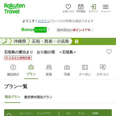
お気に入り
予約確認
ログイン
メニュー
全国
全国
沖縄県
石垣・西表・小浜島
石垣島の素泊まり
石垣島の素泊まり おり姫の宿 ＜石垣島＞
プラン
施設紹介
部屋
写真
クーポン
クチコミ
プラン一覧
宿泊プラン
航空券付宿泊プラン
チェックイン
チェックアウト
大人
子ども
部屋数