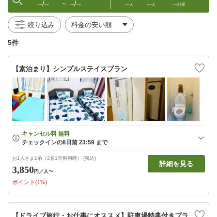
--/--
--/--
--
--
--
〜
人
人
部屋
絞り込み
5件
【素泊まり】シンプルステイスプラン
お1人さま1泊（2名1室利用時） (税込)
詳細を見る
3,850
円
／人〜
ポイント(1%)
【ドライブ旅行・お仕事にオススメ】駐車場特典付きプラ