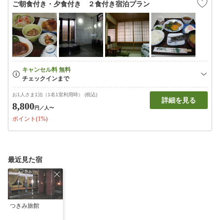
ご朝食付き・夕食付き ２食付き宿泊プラン
お1人さま1泊（1名1室利用時） (税込)
詳細を見る
8,800
円
／人〜
ポイント(1%)
最近見た宿
つきみ旅館