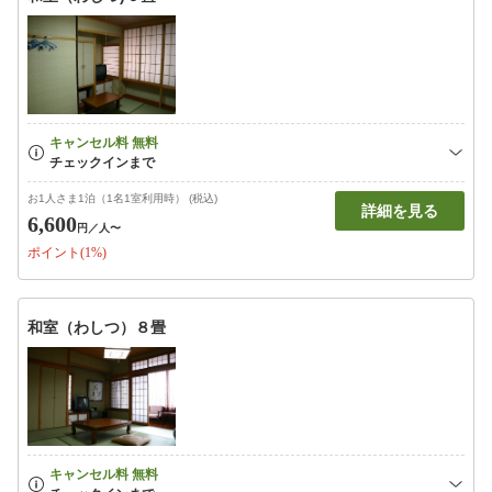
お1人さま1泊（1名1室利用時） (税込)
詳細を見る
6,600
円
／人〜
ポイント(1%)
和室（わしつ）８畳