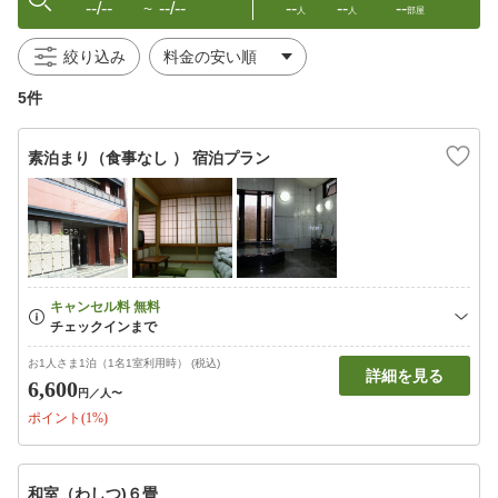
--/--
--/--
--
--
--
〜
人
人
部屋
絞り込み
5件
素泊まり（食事なし ） 宿泊プラン
お1人さま1泊（1名1室利用時） (税込)
詳細を見る
6,600
円
／人〜
ポイント(1%)
和室（わしつ)６畳