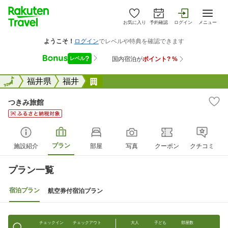
お気に入り
予約確認
ログイン
メニュー
全国
全国
福井県
福井
つきみ旅館
つきみ旅館
プラン
施設紹介
部屋
写真
クーポン
クチコミ
プラン一覧
宿泊プラン
航空券付宿泊プラン
チェックイン
チェックアウト
大人
子ども
部屋数