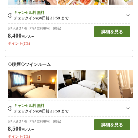
お1人さま1泊（2名1室利用時） (税込)
詳細を見る
8,400
円
／人〜
ポイント(1%)
◇喫煙◇ツインルーム
お1人さま1泊（2名1室利用時） (税込)
詳細を見る
8,500
円
／人〜
ポイント(1%)