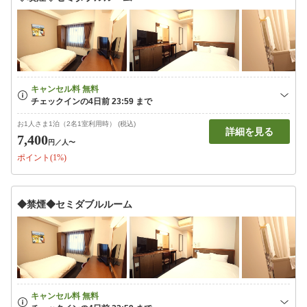
お1人さま1泊（2名1室利用時） (税込)
詳細を見る
7,400
円
／人〜
ポイント(1%)
◆禁煙◆セミダブルルーム