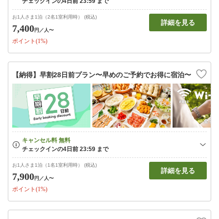
お1人さま1泊（2名1室利用時） (税込)
詳細を見る
7,400
円
／人〜
ポイント(1%)
【納得】早割28日前プラン〜早めのご予約でお得に宿泊〜
お1人さま1泊（1名1室利用時） (税込)
詳細を見る
7,900
円
／人〜
ポイント(1%)