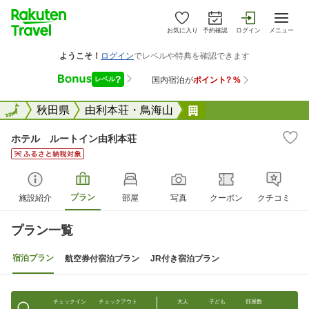
お気に入り
予約確認
ログイン
メニュー
全国
全国
秋田県
由利本荘・鳥海山
ホテル ルートイン
ホテル ルートイン由利本荘
プラン
施設紹介
部屋
写真
クーポン
クチコミ
プラン一覧
宿泊プラン
航空券付宿泊プラン
JR付き宿泊プラン
チェックイン
チェックアウト
大人
子ども
部屋数