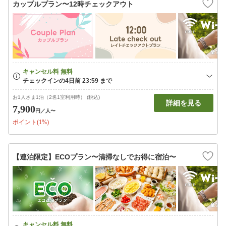
カップルプラン〜12時チェックアウト
お1人さま1泊（2名1室利用時） (税込)
詳細を見る
7,900
円
／人〜
ポイント(1%)
【連泊限定】ECOプラン〜清掃なしでお得に宿泊〜