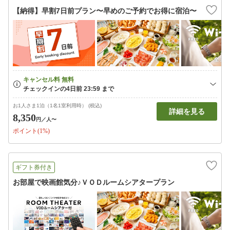
【納得】早割7日前プラン〜早めのご予約でお得に宿泊〜
お1人さま1泊（1名1室利用時） (税込)
詳細を見る
8,350
円
／人〜
ポイント(1%)
ギフト券付き
お部屋で映画館気分♪ＶＯＤルームシアタープラン