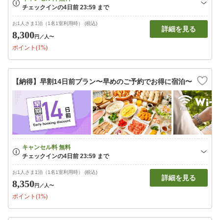
お1人さま1泊（1名1室利用時） (税込)
詳細を見る
8,300
円
／人〜
ポイント(1%)
【納得】早割14日前プラン〜早めのご予約でお得に宿泊〜
お1人さま1泊（1名1室利用時） (税込)
詳細を見る
8,350
円
／人〜
ポイント(1%)