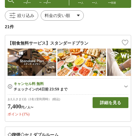
--/--
--/--
--
--
--
〜
人
人
部屋
絞り込み
21件
【朝食無料サービス】スタンダードプラン
お1人さま1泊（2名1室利用時） (税込)
詳細を見る
7,400
円
／人〜
ポイント(1%)
◇喫煙◇セミダブルルーム