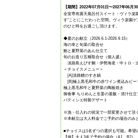
【期間】2022年07月01日〜2027年06月3
全室専有露天風呂付スイート・ヴィラ楽
す”ことにこだわった空間。ヴィラ楽園ゲ
のひと時をお過ごし頂けます。
◆夏のお献立（2026.6.1-2026.9.15）
海の幸と旬菜の取合せ
鮑と夏野菜のあん仕立て
旬のお造り五種取合せ（個人盛）
淡路島えびす鯛・伊勢海老・中トロ・
＜チョイスメニュー＞
[A]淡路鱧のすき鍋
[B]極上黒毛和牛の赤ワイン煮込みビー
極上黒毛和牛と夏野菜の陶板焼き
御食事 ちりめんと生姜の釜飯・清汁仕立
パティシエ特製デザート
※漁・仕入れの状況で一部変更させて頂
※本献立は大人料金でご予約の場合のみ
■チョイスは1名ずつの選択も可能。希望
【例】大人3名で予約の場合（A1、B2）