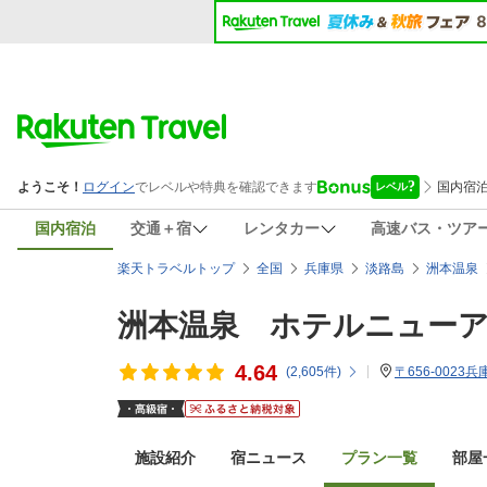
国内宿泊
交通＋宿
レンタカー
高速バス・ツア
楽天トラベルトップ
全国
兵庫県
淡路島
洲本温泉
洲本温泉 ホテルニュー
4.64
(
2,605
件)
〒656-002
施設紹介
宿ニュース
プラン一覧
部屋