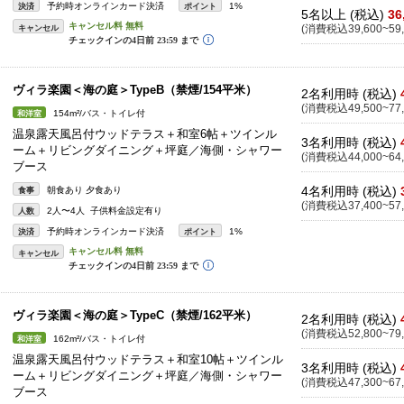
予約時オンラインカード決済
1%
決済
ポイント
5名以上 (税込)
36
キャンセル
(消費税込39,600~59,
ヴィラ楽園＜海の庭＞TypeB（禁煙/154平米）
2名利用時 (税込)
(消費税込49,500~77,
154m²/バス・トイレ付
和洋室
温泉露天風呂付ウッドテラス＋和室6帖＋ツインル
3名利用時 (税込)
ーム＋リビングダイニング＋坪庭／海側・シャワー
(消費税込44,000~64,
ブース
4名利用時 (税込)
朝食あり 夕食あり
食事
(消費税込37,400~57,
2人〜4人 子供料金設定有り
人数
予約時オンラインカード決済
1%
決済
ポイント
キャンセル
ヴィラ楽園＜海の庭＞TypeC（禁煙/162平米）
2名利用時 (税込)
(消費税込52,800~79,
162m²/バス・トイレ付
和洋室
温泉露天風呂付ウッドテラス＋和室10帖＋ツインル
3名利用時 (税込)
ーム＋リビングダイニング＋坪庭／海側・シャワー
(消費税込47,300~67,
ブース