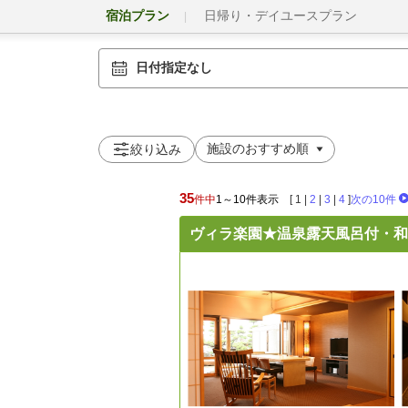
宿泊プラン
日帰り・デイユースプラン
日付指定なし
絞り込み
35
件中
1～10件表示
[
1
|
2
|
3
|
4
]
次の10件
ヴィラ楽園★温泉露天風呂付・和