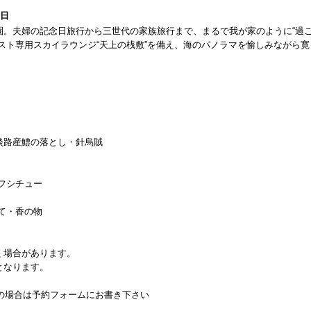
0日
園。夫婦の記念日旅行から三世代の家族旅行まで、まるで我が家のように“過
スト専用スカイラウンジ“天上の桟敷”を備え、海のパノラマを愉しみながら寛
淡路産鱧の落とし・針烏賊
フシチュー
て・香の物
く場合があります。
となります。
の場合は予約フォームにお書き下さい