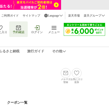
ご利用ガイド
サイトマップ
Language
楽天市場
楽天グループ
に入り
予約確認
ログイン
メニュー
ふるさと納税
旅行ガイド
その他
メルマガ
お気に入り
登録
追加
クーポン一覧