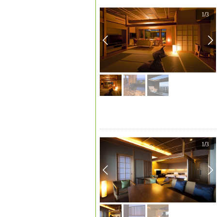
1
/
3
1
/
3