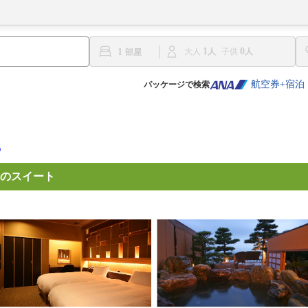
1
0
1
大人
子供
航空券+宿泊
パッケージで検索
のスイート