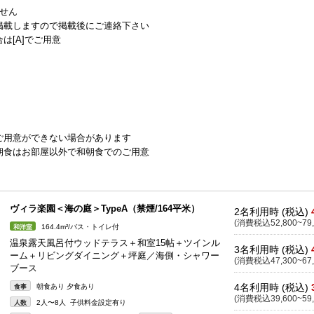
せん
掲載しますので掲載後にご連絡下さい
は[A]でご用意
）
ご用意ができない場合があります
朝食はお部屋以外で和朝食でのご用意
ヴィラ楽園＜海の庭＞TypeA（禁煙/164平米）
2名利用時 (税込)
(消費税込52,800~79,
164.4m²/バス・トイレ付
和洋室
温泉露天風呂付ウッドテラス＋和室15帖＋ツインル
3名利用時 (税込)
ーム＋リビングダイニング＋坪庭／海側・シャワー
(消費税込47,300~67,
ブース
4名利用時 (税込)
朝食あり 夕食あり
食事
(消費税込39,600~59,
2人〜8人 子供料金設定有り
人数