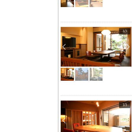
1
/
3
1
/
3