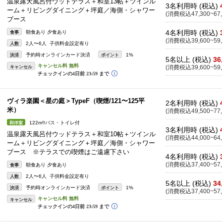
温泉露天風呂付ウッドテラス＋和室13帖＋ツインル
3名利用時 (税込)
ーム＋リビングダイニング＋坪庭／海側・シャワー
(消費税込47,300~67,
ブース
4名利用時 (税込)
朝食あり 夕食あり
食事
(消費税込39,600~59,
2人〜6人 子供料金設定有り
人数
予約時オンラインカード決済
1%
決済
ポイント
5名以上 (税込)
36
キャンセル
(消費税込39,600~59,
ヴィラ楽園＜星の庭＞TypeF（喫煙/121〜125平
2名利用時 (税込)
米）
(消費税込49,500~77,
122m²/バス・トイレ付
和洋室
3名利用時 (税込)
温泉露天風呂付ウッドテラス＋和室10帖＋ツインル
(消費税込44,000~64,
ーム＋リビングダイニング＋坪庭／海側・シャワー
ブース ※テラスでの喫煙はご遠慮下さい
4名利用時 (税込)
(消費税込37,400~57,
朝食あり 夕食あり
食事
2人〜6人 子供料金設定有り
人数
5名以上 (税込)
34
予約時オンラインカード決済
1%
決済
ポイント
(消費税込37,400~57,
キャンセル