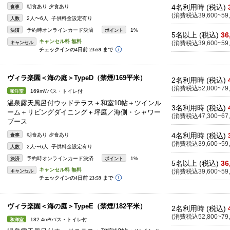
4名利用時 (税込)
朝食あり 夕食あり
食事
(消費税込39,600~59,
2人〜6人 子供料金設定有り
人数
予約時オンラインカード決済
1%
決済
ポイント
5名以上 (税込)
36
キャンセル
(消費税込39,600~59,
ヴィラ楽園＜海の庭＞TypeD（禁煙/169平米）
2名利用時 (税込)
(消費税込52,800~79,
169m²/バス・トイレ付
和洋室
温泉露天風呂付ウッドテラス＋和室10帖＋ツインル
3名利用時 (税込)
ーム＋リビングダイニング＋坪庭／海側・シャワー
(消費税込47,300~67,
ブース
4名利用時 (税込)
朝食あり 夕食あり
食事
(消費税込39,600~59,
2人〜6人 子供料金設定有り
人数
予約時オンラインカード決済
1%
決済
ポイント
5名以上 (税込)
36
キャンセル
(消費税込39,600~59,
ヴィラ楽園＜海の庭＞TypeE（禁煙/182平米）
2名利用時 (税込)
(消費税込52,800~79,
182.4m²/バス・トイレ付
和洋室