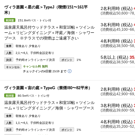
ヴィラ楽園＜星の庭＞TypeJ（喫煙/151〜161平
2名利用時 (税込)
米）
(消費税込50,600~78,
151.8m²/バス・トイレ付
和洋室
3名利用時 (税込)
温泉露天風呂付ウッドテラス＋和室10帖＋ツインル
(消費税込45,100~66,
ーム＋リビングダイニング＋坪庭／海側・シャワー
ブース ※テラスでの喫煙はご遠慮下さい
4名利用時 (税込)
(消費税込38,500~58,
朝食あり 夕食あり
食事
2人〜6人 子供料金設定有り
人数
5名以上 (税込)
35
予約時オンラインカード決済
1%
決済
ポイント
(消費税込38,500~58,
キャンセル
ヴィラ楽園＜宙の庭＞TypeG（禁煙/80〜82平米）
2名利用時 (税込)
(消費税込42,900~69,
80.5m²/バス・トイレ付
和洋室
温泉露天風呂付ウッドテラス＋和室10帖＋ツインル
3名利用時 (税込)
ーム＋リビングダイニング／海側・シャワーブース
(消費税込39,600~59,
朝食あり 夕食あり
食事
4名利用時 (税込)
1人〜6人 子供料金設定有り
人数
(消費税込35,200~52,
予約時オンラインカード決済
1%
決済
ポイント