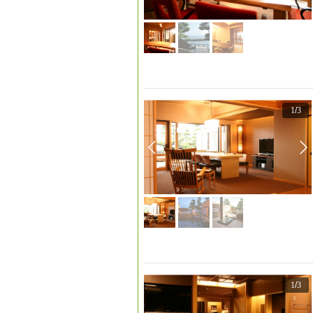
1
/
3
1
/
3