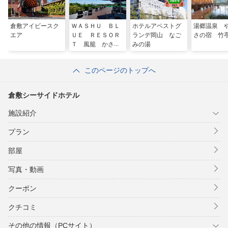
倉敷アイビースク
ＷＡＳＨＵ ＢＬ
ホテルアベストグ
湯郷温泉 
エア
ＵＥ ＲＥＳＯＲ
ランデ岡山 なご
さの宿 竹
Ｔ 風籠 かさご
みの湯
このページのトップへ
倉敷シーサイドホテル
施設紹介
プラン
部屋
写真・動画
クーポン
クチコミ
その他の情報（PCサイト）