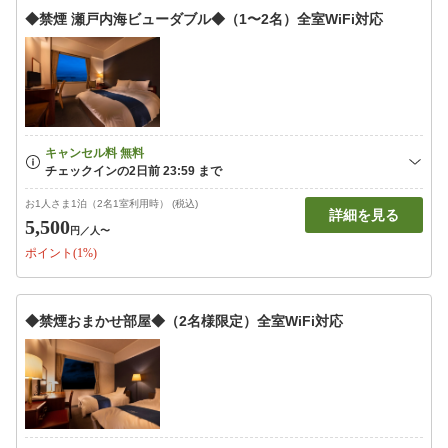
◆禁煙 瀬戸内海ビューダブル◆（1〜2名）全室WiFi対応
お1人さま1泊（2名1室利用時） (税込)
詳細を見る
5,500
円
／人〜
ポイント(1%)
◆禁煙おまかせ部屋◆（2名様限定）全室WiFi対応