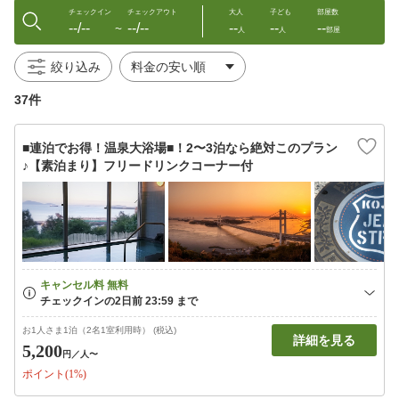
チェックイン
チェックアウト
大人
子ども
部屋数
--/--
--/--
--
--
--
〜
人
人
部屋
絞り込み
37件
■連泊でお得！温泉大浴場■！2〜3泊なら絶対このプラン
♪【素泊まり】フリードリンクコーナー付
お1人さま1泊（2名1室利用時） (税込)
詳細を見る
5,200
円
／人〜
ポイント(1%)