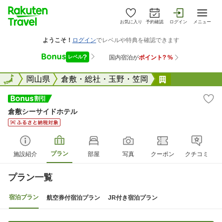
お気に入り
予約確認
ログイン
メニュー
全国
全国
岡山県
倉敷・総社・玉野・笠岡
倉敷シーサイ
倉敷シーサイドホテル
プラン
施設紹介
部屋
写真
クーポン
クチコミ
プラン一覧
宿泊プラン
航空券付宿泊プラン
JR付き宿泊プラン