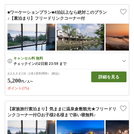
■ワーケーションプラン■4泊以上なら絶対このプラン
♪【素泊まり】フリードリンクコーナー付
お1人さま1泊（2名1室利用時） (税込)
詳細を見る
5,200
円
／人〜
ポイント(1%)
【家族旅行素泊まり】気ままに温泉倉敷観光★フリードリ
ンクコーナー付◎お子様2名様まで添い寝無料♪